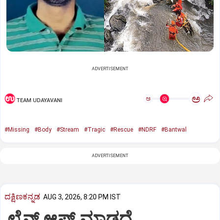
ADVERTISEMENT
ಅ
ಅ
TEAM UDAYAVANI
#Missing
#Body
#Stream
#Tragic
#Rescue
#NDRF
#Bantwal
ADVERTISEMENT
ದಕ್ಷಿಣಕನ್ನಡ
AUG 3, 2026, 8:20 PM IST
ಲೈನ್ ಆಫ್ ಮಾಡದೆ