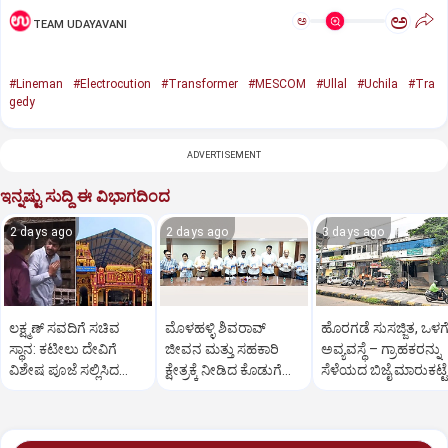
ಅ
ಅ
TEAM UDAYAVANI
#Lineman
#Electrocution
#Transformer
#MESCOM
#Ullal
#Uchila
#Tra
gedy
ADVERTISEMENT
ಇನ್ನಷ್ಟು ಸುದ್ದಿ ಈ ವಿಭಾಗದಿಂದ
2 days ago
2 days ago
3 days ago
ಲಕ್ಷ್ಮಣ್‌ ಸವದಿಗೆ ಸಚಿವ
ಮೊಳಹಳ್ಳಿ ಶಿವರಾವ್
ಹೊರಗಡೆ ಸುಸಜ್ಜಿತ, ಒಳಗ
ಸ್ಥಾನ: ಕಟೀಲು ದೇವಿಗೆ
ಜೀವನ ಮತ್ತು ಸಹಕಾರಿ
ಅವ್ಯವಸ್ಥೆ – ಗ್ರಾಹಕರನ್ನು
ವಿಶೇಷ ಪೂಜೆ ಸಲ್ಲಿಸಿದ
ಕ್ಷೇತ್ರಕ್ಕೆ ನೀಡಿದ ಕೊಡುಗೆ
ಸೆಳೆಯದ ಬಿಜೈ ಮಾರುಕಟ್ಟೆ
ಸವದಿ ಪುತ್ರ
ಕುರಿತ ಪುಸ್ತಕ ಬಿಡುಗಡೆ