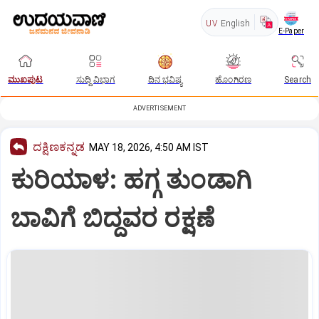
UV
English
E-Paper
ಮುಖಪುಟ
ಸುದ್ದಿ ವಿಭಾಗ
ದಿನ ಭವಿಷ್ಯ
ಹೊಂಗಿರಣ
Search
ADVERTISEMENT
ದಕ್ಷಿಣಕನ್ನಡ
MAY 18, 2026, 4:50 AM IST
ಕುರಿಯಾಳ: ಹಗ್ಗ ತುಂಡಾಗಿ
ಬಾವಿಗೆ ಬಿದ್ದವರ ರಕ್ಷಣೆ