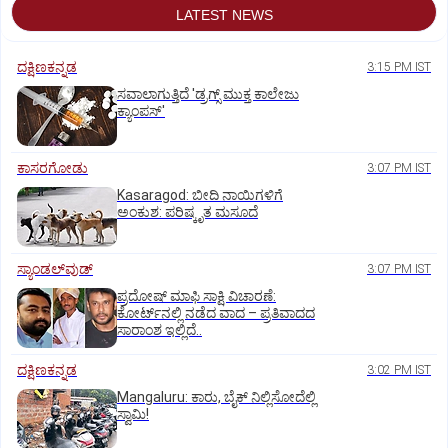
LATEST NEWS
ದಕ್ಷಿಣಕನ್ನಡ
3:15 PM IST
ಸವಾಲಾಗುತ್ತಿದೆ 'ಡ್ರಗ್ಸ್‌ ಮುಕ್ತ ಕಾಲೇಜು
ಕ್ಯಾಂಪಸ್‌'
ಕಾಸರಗೋಡು
3:07 PM IST
Kasaragod: ಬೀದಿ ನಾಯಿಗಳಿಗೆ
ಅಂಕುಶ: ಪರಿಷ್ಕೃತ ಮಸೂದೆ
ಸ್ಯಾಂಡಲ್‌ವುಡ್‌
3:07 PM IST
ಪ್ರದೋಷ್ ಮಾಫಿ ಸಾಕ್ಷಿ ವಿಚಾರಣೆ:
ಕೋರ್ಟ್‌ನಲ್ಲಿ ನಡೆದ ವಾದ – ಪ್ರತಿವಾದದ
ಸಾರಾಂಶ ಇಲ್ಲಿದೆ..
ದಕ್ಷಿಣಕನ್ನಡ
3:02 PM IST
Mangaluru: ಕಾರು, ಬೈಕ್‌ ನಿಲ್ಲಿಸೋದೆಲ್ಲಿ
ಸ್ವಾಮಿ!