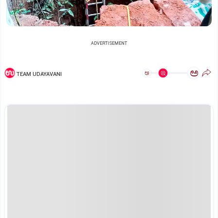
ADVERTISEMENT
ಅ
ಅ
TEAM UDAYAVANI