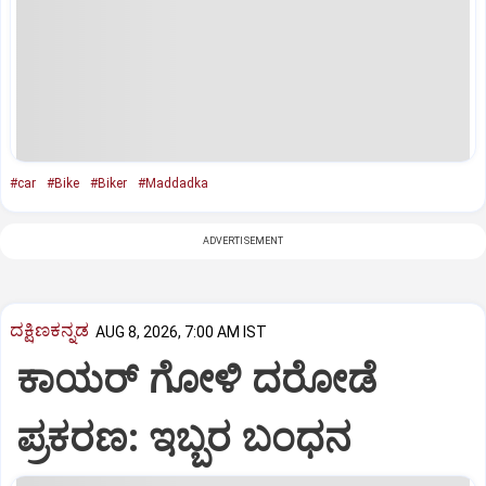
#car
#Bike
#Biker
#Maddadka
ADVERTISEMENT
ದಕ್ಷಿಣಕನ್ನಡ
AUG 8, 2026, 7:00 AM IST
ಕಾಯರ್ ಗೋಳಿ ದರೋಡೆ
ಪ್ರಕರಣ: ಇಬ್ಬರ ಬಂಧನ