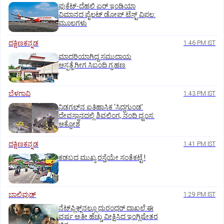
ಫುಕೆಟ್‌-ದೆಹಲಿ ಏರ್‌ ಇಂಡಿಯಾ
ವಿಮಾನದ ಪೈಲಟ್‌ ಡೋಪ್‌ ಟೆಸ್ಟ್‌ ವಿಫಲ:
ಮೂಲಗಳು
ದಕ್ಷಿಣಕನ್ನಡ
1:46 PM IST
ಮಾದರಿಯಾಗಿದ್ದ ಸಮುದಾಯ
ಆಸ್ಪತ್ರೆಗೀಗ ಸಿಬಂದಿ ಗ್ರಹಣ
ಬೆಳಗಾವಿ
1:43 PM IST
ನಿಡಗಲ್‌ನ ಐತಿಹಾಸಿಕ ‘ಸಿದ್ಧಗುಂಡ’
ದೇವಸ್ಥಾನದಲ್ಲಿ ಶಿವಲಿಂಗ, ನಂದಿ ಧ್ವಂಸ:
ಆಕ್ರೋಶ
ದಕ್ಷಿಣಕನ್ನಡ
1:41 PM IST
ಕಡಬದ ಮುಖ್ಯ ರಸ್ತೆಯೇ ಸಂತೆಕಟ್ಟೆ !
ಬಾಲಿವುಡ್‌
1:29 PM IST
ನೆಟ್‌ಫ್ಲಿಕ್ಸ್‌ನಲ್ಲೂ ಧುರಂಧರ್‌ ದಾಖಲೆ:ಈ
ವರ್ಷ ಅತೀ ಹೆಚ್ಚು ವೀಕ್ಷಿಸಿದ ಇಂಗ್ಲಿಷೇತರ