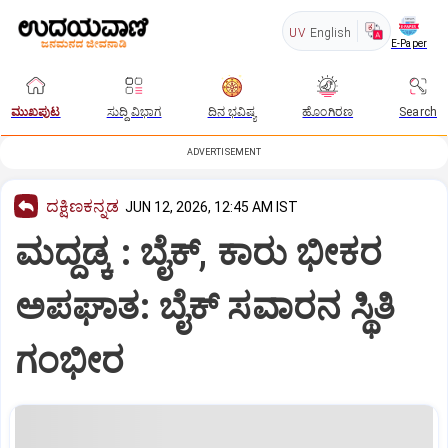
UV
English
E-Paper
ಮುಖಪುಟ
ಸುದ್ದಿ ವಿಭಾಗ
ದಿನ ಭವಿಷ್ಯ
ಹೊಂಗಿರಣ
Search
ADVERTISEMENT
ದಕ್ಷಿಣಕನ್ನಡ
JUN 12, 2026, 12:45 AM IST
ಮದ್ದಡ್ಕ : ಬೈಕ್, ಕಾರು ಭೀಕರ
ಅಪಘಾತ: ಬೈಕ್ ಸವಾರನ ಸ್ಥಿತಿ
ಗಂಭೀರ