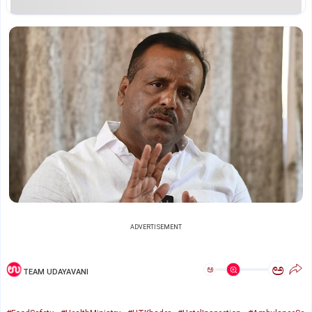
ADVERTISEMENT
ಅ
ಅ
TEAM UDAYAVANI