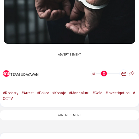
ADVERTISEMENT
ಅ
ಅ
TEAM UDAYAVANI
#Robbery
#Arrest
#Police
#Konaje
#Mangaluru
#Gold
#Investigation
#
CCTV
ADVERTISEMENT