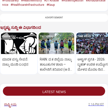
#FoodSafety
#HealthMinistry
#UTKhader
#HotelInspection
#AmbulanceSe
rvice
#HealthcareInfrastructure
#Kaup
ADVERTISEMENT
ಇನ್ನಷ್ಟು ಸುದ್ದಿ ಈ ವಿಭಾಗದಿಂದ
Yesterday
Yesterday
Yesterday
ಮಾದಕ ವಸ್ತು ಸೇವನೆ:
RAIN: ದ.ಕ ಜಿಲ್ಲೆಯ ನಾಲ್ಕು
ಆಳ್ವಾಸ್‌ ಪ್ರಗತಿ - 2026:
ನಾಲ್ಕು ಮಂದಿ ಬಂಧನ
ತಾಲೂಕುಗಳ ಶಾಲಾ –
ಬೃಹತ್ ಉಚಿತ ಉದ್ಯೋಗ
ಕಾಲೇಜಿಗೆ ಶನಿವಾರ (ಆ.08)
ಮೇಳದ ಮೊದಲ ದಿನ
ರಜೆ ಘೋಷಣೆ
ಅಮೋಘ ಪ್ರತಿಕ್ರಿಯೆ
LATEST NEWS
ರಾಷ್ಟ್ರೀಯ
2:16 PM IST