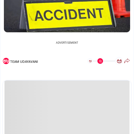
ADVERTISEMENT
ಅ
ಅ
TEAM UDAYAVANI