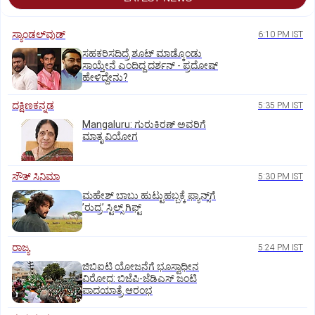
ಸ್ಯಾಂಡಲ್‌ವುಡ್‌
6:10 PM IST
ಸಹಕರಿಸದಿದ್ರೆ ಶೂಟ್‌ ಮಾಡ್ಕೊಂಡು
ಸಾಯ್ತೇನೆ ಎಂದಿದ್ದ ದರ್ಶನ್‌ - ಪ್ರದೋಷ್‌
ಹೇಳಿದ್ದೇನು?
ದಕ್ಷಿಣಕನ್ನಡ
5:35 PM IST
Mangaluru: ಗುರುಕಿರಣ್ ಅವರಿಗೆ
ಮಾತೃ ವಿಯೋಗ
ಸೌತ್‌ ಸಿನಿಮಾ
5:30 PM IST
ಮಹೇಶ್‌ ಬಾಬು ಹುಟ್ಟುಹಬ್ಬಕ್ಕೆ ಫ್ಯಾನ್ಸ್‌ಗೆ
ʼರುದ್ರʼ ಸ್ಟಿಲ್ಸ್‌ ಗಿಫ್ಟ್
ರಾಜ್ಯ
5:24 PM IST
ಜಿಬಿಐಟಿ ಯೋಜನೆಗೆ ಭೂಸ್ವಾಧೀನ
ವಿರೋಧ: ಬಿಜೆಪಿ-ಜೆಡಿಎಸ್‌ ಜಂಟಿ
ಪಾದಯಾತ್ರೆ ಆರಂಭ