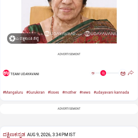
ಎ.ರತ್ನಕಾಂತಿ ಶೆಟ್ಟಿ
ADVERTISEMENT
ಅ
ಅ
TEAM UDAYAVANI
#Mangaluru
#Gurukiran
#loses
#mother
#news
#udayavani kannada
ADVERTISEMENT
ದಕ್ಷಿಣಕನ್ನಡ
AUG 9, 2026, 3:34 PM IST