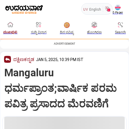
UV
English
E-Paper
ಮುಖಪುಟ
ಸುದ್ದಿ ವಿಭಾಗ
ದಿನ ಭವಿಷ್ಯ
ಹೊಂಗಿರಣ
Search
ADVERTISEMENT
ದಕ್ಷಿಣಕನ್ನಡ
JAN 5, 2025, 10:39 PM IST
Mangaluru
ಧರ್ಮಪ್ರಾಂತ;ವಾರ್ಷಿಕ ಪರಮ
ಪವಿತ್ರ ಪ್ರಸಾದದ ಮೆರವಣಿಗೆ