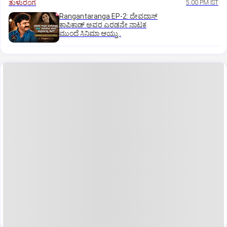
ತುಳುರಂಗ
5:00 PM IST
Rangantaranga EP-2: ದೇವದಾಸ್
ಕಾಪಿಕಾಡ್‌ ಅವರ ಎರಡನೇ ನಾಟಕ
ಮುಂದೆ ಸಿನಿಮಾ ಆಯ್ತು..