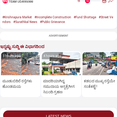
ಅ
ಅ
TEAM UDAYAVANI
#Krishnapura Market
#Incomplete Construction
#Fund Shortage
#Street Ve
ndors
#Surathkal News
#Public Grievance
ADVERTISEMENT
ಇನ್ನಷ್ಟು ಸುದ್ದಿ ಈ ವಿಭಾಗದಿಂದ
3 hours ago
4 hours ago
4 hours ago
ಮೂಡುಬಿದಿರೆ ರಸ್ತೆಗಳು
ಮಾದರಿಯಾಗಿದ್ದ
ಕಡಬದ ಮುಖ್ಯ ರಸ್ತೆಯೇ
ಹೊಂಡಮಯ
ಸಮುದಾಯ ಆಸ್ಪತ್ರೆಗೀಗ
ಸಂತೆಕಟ್ಟೆ !
ಸಿಬಂದಿ ಗ್ರಹಣ
LATEST NEWS