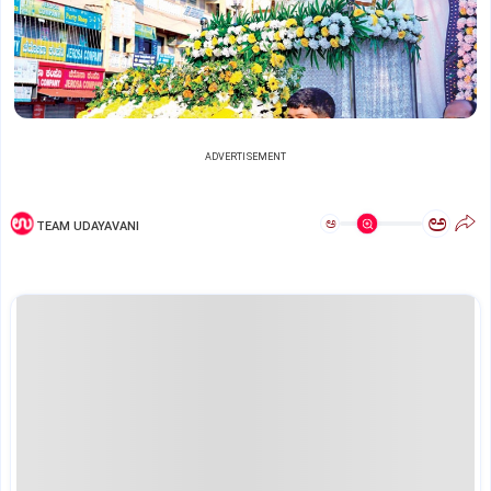
ADVERTISEMENT
ಅ
ಅ
TEAM UDAYAVANI