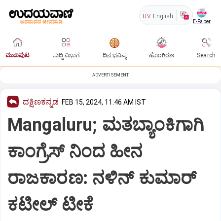
UV
English
E-Paper
ಮುಖಪುಟ
ಸುದ್ದಿ ವಿಭಾಗ
ದಿನ ಭವಿಷ್ಯ
ಹೊಂಗಿರಣ
Search
ADVERTISEMENT
ದಕ್ಷಿಣಕನ್ನಡ
FEB 15, 2024, 11:46 AM IST
Mangaluru; ಮತಬ್ಯಾಂಕಿಗಾಗಿ
ಕಾಂಗ್ರೆಸ್ ನಿಂದ ಹೀನ
ರಾಜಕಾರಣ: ನಳಿನ್ ಕುಮಾರ್
ಕಟೀಲ್ ಟೀಕೆ