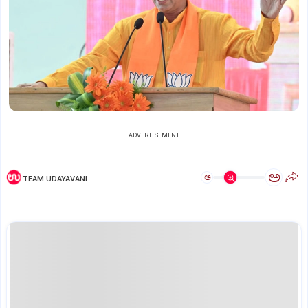
ADVERTISEMENT
ಅ
ಅ
TEAM UDAYAVANI