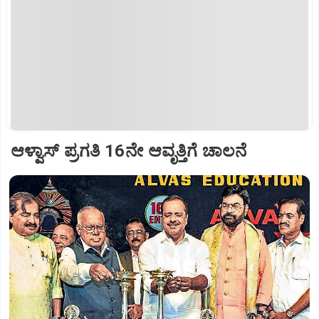
ಆಳ್ವಾಸ್‌ ಪ್ರಗತಿ 16ನೇ ಆವೃತ್ತಿಗೆ ಚಾಲನೆ