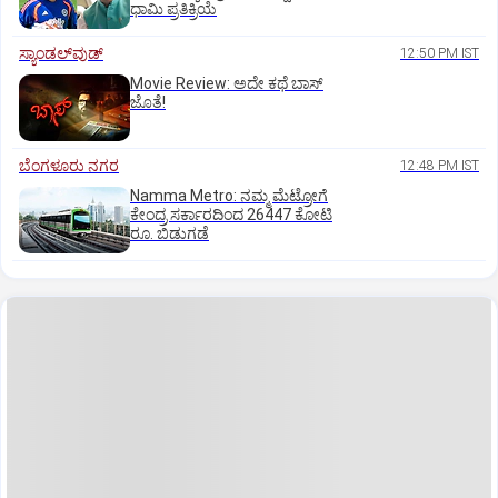
ಧಾಮಿ ಪ್ರತಿಕ್ರಿಯೆ
ಸ್ಯಾಂಡಲ್‌ವುಡ್‌
12:50 PM IST
Movie Review: ಅದೇ ಕಥೆ ಬಾಸ್‌
ಜೊತೆ!
ಬೆಂಗಳೂರು ನಗರ
12:48 PM IST
Namma Metro: ನಮ್ಮ ಮೆಟ್ರೋಗೆ
ಕೇಂದ್ರ ಸರ್ಕಾರದಿಂದ 26447 ಕೋಟಿ
ರೂ. ಬಿಡುಗಡೆ