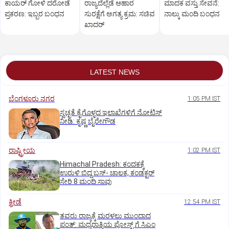
ಕಾಯರ್ ಗೋಳಿ ದರೋಡೆ
ರಾಜ್ಯದೆಲ್ಲೆಡೆ ಆಹಾರ
ಮಾದಕ ವಸ್ತು ಸೇವನೆ:
ಪ್ರಕರಣ: ಇಬ್ಬರ ಬಂಧನ
ಸುರಕ್ಷೆಗೆ ಅಗತ್ಯ ಕ್ರಮ: ಸಚಿವ
ನಾಲ್ಕು ಮಂದಿ ಬಂಧನ
ಖಾದರ್
LATEST NEWS
ಬೆಂಗಳೂರು ನಗರ
1:05 PM IST
ಸ್ವಚ್ಛತೆ ಕೈಗೊಳ್ಳದ ಇಲಾಖೆಗಳಿಗೆ ನೋಟಿಸ್‌
ನೀಡಿ: ಕೃಷ್ಣ ಬೈರೇಗೌಡ
ರಾಷ್ಟ್ರೀಯ
1:02 PM IST
Himachal Pradesh: ಕಂದಕಕ್ಕೆ
ಉರುಳಿ ಬಿದ್ದ ಬಸ್-‌ ಚಾಲಕ, ಕಂಡಕ್ಟರ್‌
ಸೇರಿ 8 ಮಂದಿ ಸಾವು
ಕ್ರೀಡೆ
12:54 PM IST
ತವರು ರಾಜ್ಯಕ್ಕೆ ಮರಳಲು ಮುಂದಾದ
ಪಂತ್:‌ ಮಧ್ಯರಾತ್ರಿಯ ಪೋಸ್ಟ್‌ ಗೆ ಸಿಎಂ