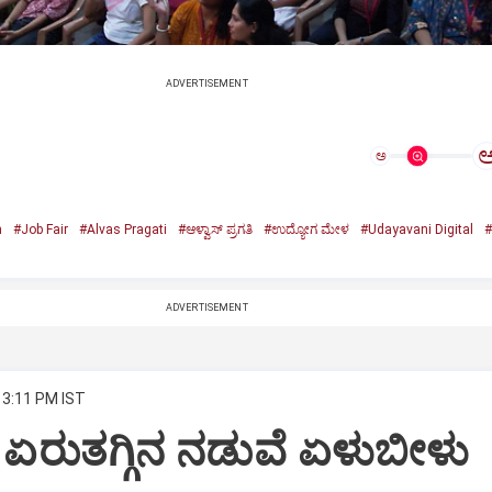
ADVERTISEMENT
ಅ
n
#Job Fair
#Alvas Pragati
#ಆಳ್ವಾಸ್‌ ಪ್ರಗತಿ
#ಉದ್ಯೋಗ ಮೇಳ
#Udayavani Digital
#
ADVERTISEMENT
 3:11 PM IST
: ಏರುತಗ್ಗಿನ ನಡುವೆ ಏಳುಬೀಳು