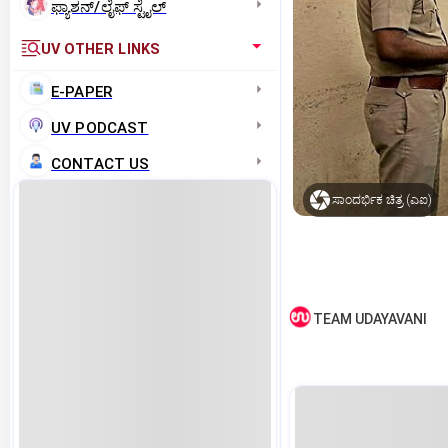
ಫ್ಯಾಶನ್/ಲೈಫ್‌ ಸ್ಟೈಲ್
UV OTHER LINKS
E-PAPER
UV PODCAST
CONTACT US
ಸಾಂದರ್ಭಿಕ ಚಿತ್ರ (ಎಐ)
TEAM UDAYAVANI