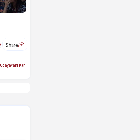
ಅ
Share
Udayavani Kan