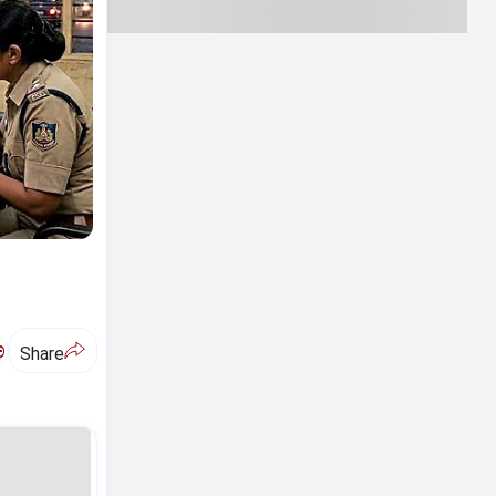
ಅ
Share