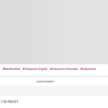
n
#blackmailed
#Udayavani Digital
#Udayavani Kannada
#Udayavani
ADVERTISEMENT
 7:35 PM IST