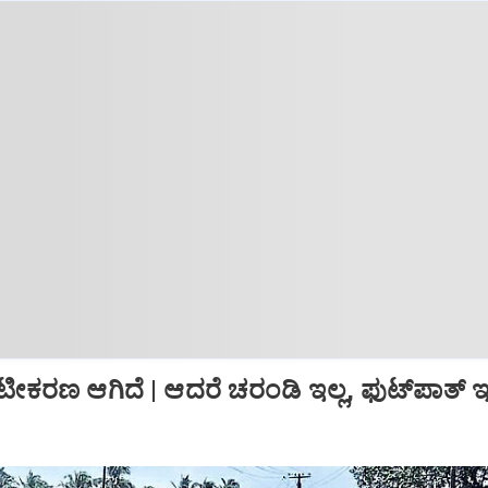
್ರೀಟೀಕರಣ ಆಗಿದೆ | ಆದರೆ ಚರಂಡಿ ಇಲ್ಲ, ಫುಟ್‌ಪಾತ್‌ ಇಲ