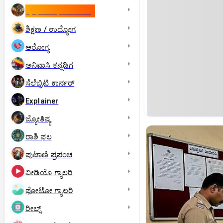
ಇಸ್ರೇಲ್- ಇರಾನ್‌ ಯುದ್ಧ
ಶಿಕ್ಷಣ / ಉದ್ಯೋಗ
ಆರೋಗ್ಯ
ಅನಿವಾಸಿ ಕನ್ನಡಿಗ
ಸೆಲೆಬ್ರಿಟಿ ಕಾರ್ನರ್‌
Explainer
ಜ್ಯೋತಿಷ್ಯ
ರಾಶಿ ಫಲ
ಪುಟಾಣಿ ಪ್ರಪಂಚ
ವೀಡಿಯೊ ಗ್ಯಾಲರಿ
ಫೋಟೋ ಗ್ಯಾಲರಿ
ರೀಲ್ಸ್