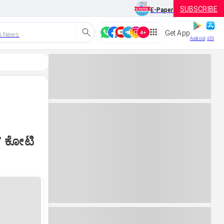
SUBSCRIBE
E-Paper
Get App
h News
Android
iOS
7 ಕೋಟಿ