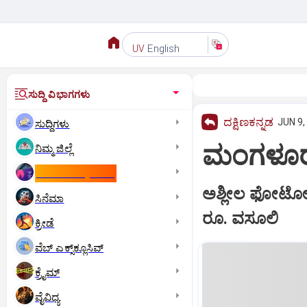
English
UV
ಸುದ್ದಿ ವಿಭಾಗಗಳು
ದಕ್ಷಿಣಕನ್ನಡ
JUN 9,
ಸುದ್ದಿಗಳು
ಮಂಗಳೂರು:
ನಿಮ್ಮ ಜಿಲ್ಲೆ
ಕಾಮನ್‌ ವೆಲ್ತ್‌ ಗೇಮ್ಸ್‌
ಅಶ್ಲೀಲ ಫೋಟೋ 
ಸಿನೆಮಾ
ರೂ. ವಸೂಲಿ
ಕ್ರೀಡೆ
ವೆಬ್ ಎಕ್ಸ್‌ಕ್ಲೂಸಿವ್
ಕ್ರೈಮ್
ವೈವಿಧ್ಯ