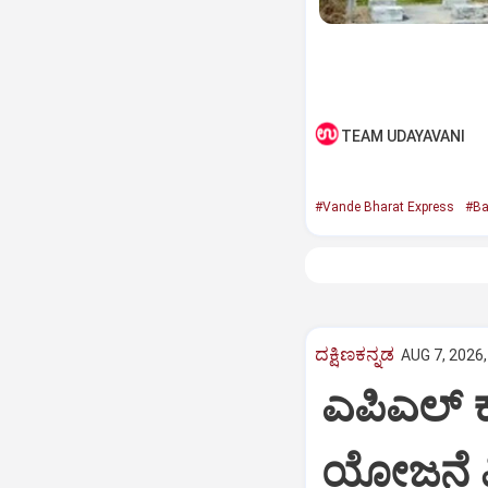
TEAM UDAYAVANI
#Vande Bharat Express
#Ba
ದಕ್ಷಿಣಕನ್ನಡ
AUG 7, 2026,
ಎಪಿಎಲ್‌ 
ಯೋಜನೆ ವಿ