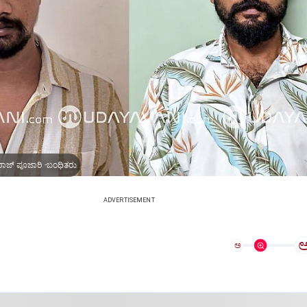
ರಾಜ್ ಪೂಜಾರಿ -ಬಂಧಿತರು
ADVERTISEMENT
ಅ