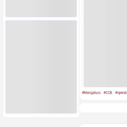
#Mangaluru
#CCB
#operat