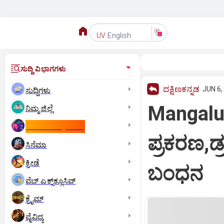
English
UV
ಸುದ್ದಿ ವಿಭಾಗಗಳು
ದಕ್ಷಿಣಕನ್ನಡ
JUN 6,
ಸುದ್ದಿಗಳು
Mangalur
ನಿಮ್ಮ ಜಿಲ್ಲೆ
ಕಾಮನ್‌ ವೆಲ್ತ್‌ ಗೇಮ್ಸ್‌
ಪ್ರಕರಣ,ಡ್
ಸಿನೆಮಾ
ಕ್ರೀಡೆ
ಬಂಧನ
ವೆಬ್ ಎಕ್ಸ್‌ಕ್ಲೂಸಿವ್
ಕ್ರೈಮ್
ವೈವಿಧ್ಯ