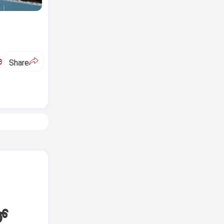
ಅ
Share
್