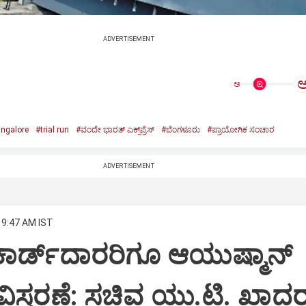
ADVERTISEMENT
ಅ
ngalore
#trial run
#ವಂದೇ ಭಾರತ್‌ ಎಕ್ಸ್‌ಪ್ರೆಸ್‌
#ಬೆಂಗಳೂರು
#ಪ್ರಾಯೋಗಿಕ ಸಂಚಾರ
ADVERTISEMENT
 9:47 AM IST
ಕಾರ್ಡ್‌ದಾರರಿಗೂ ಆಯುಷ್ಮಾನ್‌
ಸ್ತರಣೆ: ಸಚಿವ ಯು.ಟಿ. ಖಾದರ