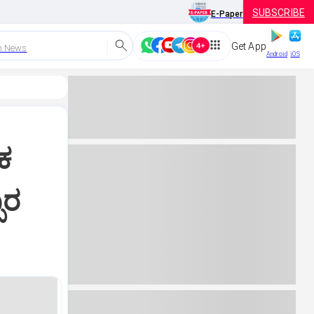
SUBSCRIBE
E-Paper
Get App
h News
Android
iOS
ಕ
ಬರ