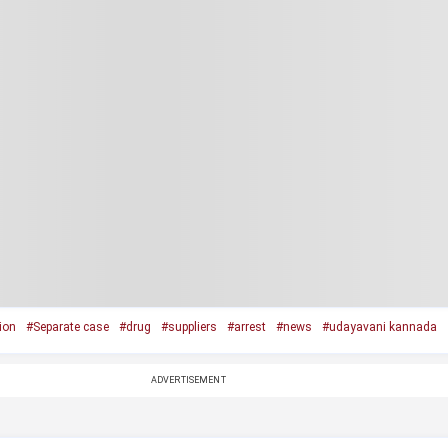
ion
#Separate case
#drug
#suppliers
#arrest
#news
#udayavani kannada
ADVERTISEMENT