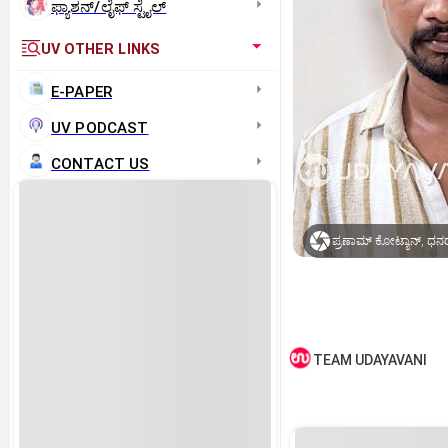
ಫ್ಯಾಶನ್/ಲೈಫ್‌ ಸ್ಟೈಲ್
UV OTHER LINKS
E-PAPER
UV PODCAST
CONTACT US
ಪ್ರಣಾಮ್ ಕೋಟ್ಯಾನ್, ಧನ
TEAM UDAYAVANI