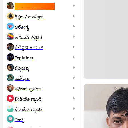
ಇಸ್ರೇಲ್- ಇರಾನ್‌ ಯುದ್ಧ
ಶಿಕ್ಷಣ / ಉದ್ಯೋಗ
ಆರೋಗ್ಯ
ಅನಿವಾಸಿ ಕನ್ನಡಿಗ
ಸೆಲೆಬ್ರಿಟಿ ಕಾರ್ನರ್‌
Explainer
ಜ್ಯೋತಿಷ್ಯ
ರಾಶಿ ಫಲ
ಪುಟಾಣಿ ಪ್ರಪಂಚ
ವೀಡಿಯೊ ಗ್ಯಾಲರಿ
ಫೋಟೋ ಗ್ಯಾಲರಿ
ರೀಲ್ಸ್