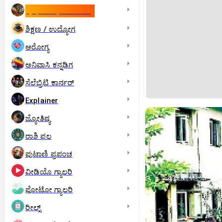
ಇಸ್ರೇಲ್- ಇರಾನ್‌ ಯುದ್ಧ
ಶಿಕ್ಷಣ / ಉದ್ಯೋಗ
ಆರೋಗ್ಯ
ಅನಿವಾಸಿ ಕನ್ನಡಿಗ
ಸೆಲೆಬ್ರಿಟಿ ಕಾರ್ನರ್‌
Explainer
ಜ್ಯೋತಿಷ್ಯ
ರಾಶಿ ಫಲ
ಪುಟಾಣಿ ಪ್ರಪಂಚ
ವೀಡಿಯೊ ಗ್ಯಾಲರಿ
ಫೋಟೋ ಗ್ಯಾಲರಿ
ರೀಲ್ಸ್