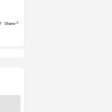
ಅ
Share