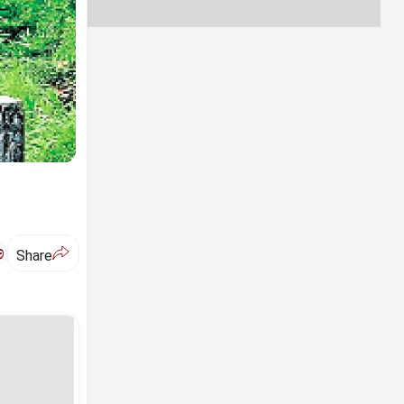
ಅ
Share