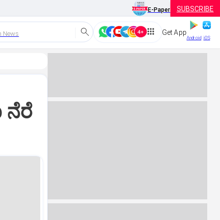
SUBSCRIBE
E-Paper
Get App
h News
Android
iOS
ನೆರೆ