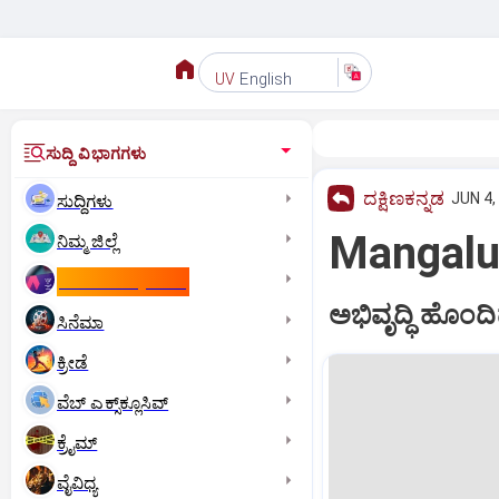
English
UV
ಸುದ್ದಿ ವಿಭಾಗಗಳು
ದಕ್ಷಿಣಕನ್ನಡ
JUN 4,
ಸುದ್ದಿಗಳು
Mangalur
ನಿಮ್ಮ ಜಿಲ್ಲೆ
ಕಾಮನ್‌ ವೆಲ್ತ್‌ ಗೇಮ್ಸ್‌
ಅಭಿವೃದ್ಧಿ ಹೊಂದಿದ
ಸಿನೆಮಾ
ಕ್ರೀಡೆ
ವೆಬ್ ಎಕ್ಸ್‌ಕ್ಲೂಸಿವ್
ಕ್ರೈಮ್
ವೈವಿಧ್ಯ