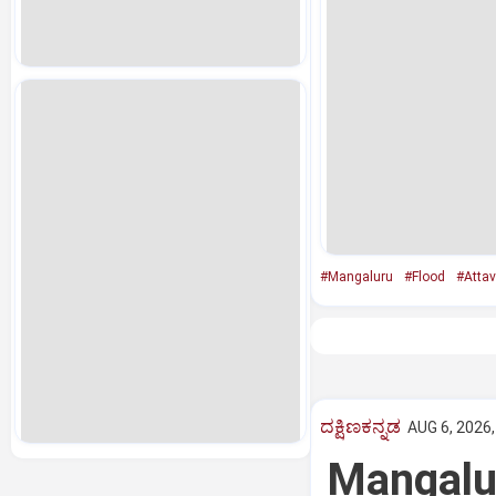
#Mangaluru
#Flood
#Attav
ದಕ್ಷಿಣಕನ್ನಡ
AUG 6, 2026,
Mangaluru