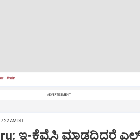
ar
#rain
ADVERTISEMENT
 7:22 AM IST
: ಇ-ಕೆವೈಸಿ ಮಾಡದಿದ್ದರೆ ಎಲ್‌