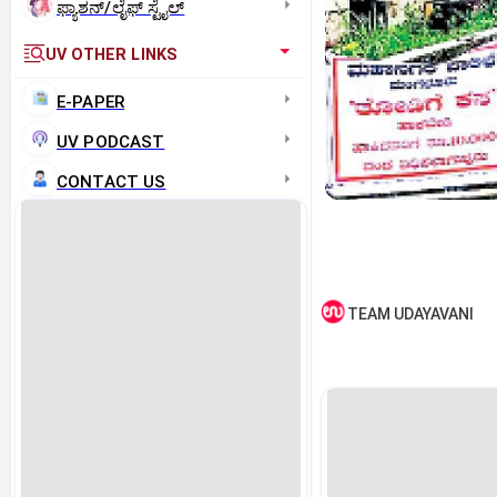
ಫ್ಯಾಶನ್/ಲೈಫ್‌ ಸ್ಟೈಲ್
UV OTHER LINKS
E-PAPER
UV PODCAST
CONTACT US
TEAM UDAYAVANI