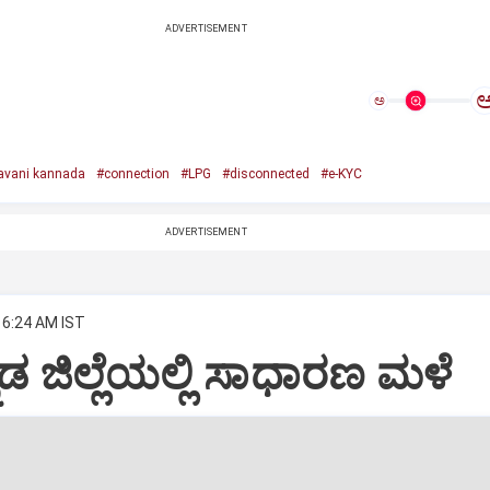
ADVERTISEMENT
ಅ
avani kannada
#connection
#LPG
#disconnected
#e-KYC
ADVERTISEMENT
 6:24 AM IST
್ನಡ ಜಿಲ್ಲೆಯಲ್ಲಿ ಸಾಧಾರಣ ಮಳೆ