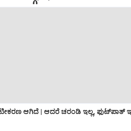
್ರೀಟೀಕರಣ ಆಗಿದೆ | ಆದರೆ ಚರಂಡಿ ಇಲ್ಲ, ಫುಟ್‌ಪಾತ್‌ ಇಲ