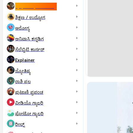
ಇಸ್ರೇಲ್- ಇರಾನ್‌ ಯುದ್ಧ
ಶಿಕ್ಷಣ / ಉದ್ಯೋಗ
ಆರೋಗ್ಯ
ಅನಿವಾಸಿ ಕನ್ನಡಿಗ
ಸೆಲೆಬ್ರಿಟಿ ಕಾರ್ನರ್‌
Explainer
ಜ್ಯೋತಿಷ್ಯ
ರಾಶಿ ಫಲ
ಪುಟಾಣಿ ಪ್ರಪಂಚ
ವೀಡಿಯೊ ಗ್ಯಾಲರಿ
ಫೋಟೋ ಗ್ಯಾಲರಿ
ರೀಲ್ಸ್