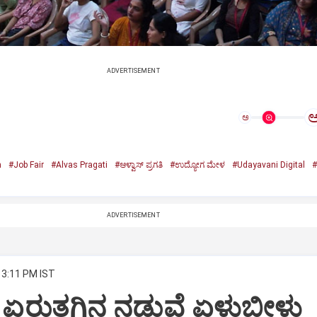
ADVERTISEMENT
ಅ
n
#Job Fair
#Alvas Pragati
#ಆಳ್ವಾಸ್‌ ಪ್ರಗತಿ
#ಉದ್ಯೋಗ ಮೇಳ
#Udayavani Digital
#
ADVERTISEMENT
 3:11 PM IST
: ಏರುತಗ್ಗಿನ ನಡುವೆ ಏಳುಬೀಳು