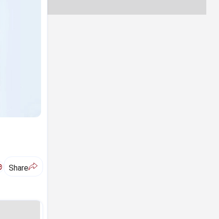
ಅ
Share