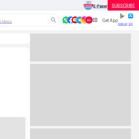
SUBSCRIBE
E-Paper
Get App
h News
Android
iOS