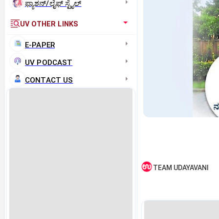
ಫ್ಯಾಶನ್/ಲೈಫ್‌ ಸ್ಟೈಲ್
UV OTHER LINKS
E-PAPER
UV PODCAST
CONTACT US
TEAM UDAYAVANI