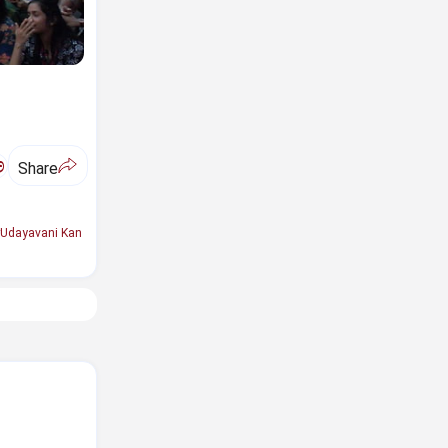
ಅ
Share
Udayavani Kan