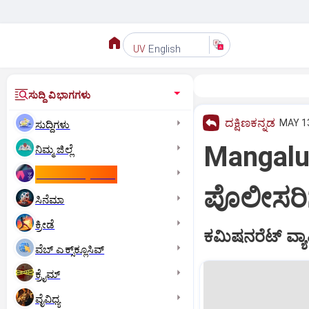
English
UV
ಸುದ್ದಿ ವಿಭಾಗಗಳು
ದಕ್ಷಿಣಕನ್ನಡ
MAY 13
ಸುದ್ದಿಗಳು
Mangaluru
ನಿಮ್ಮ ಜಿಲ್ಲೆ
ಕಾಮನ್‌ ವೆಲ್ತ್‌ ಗೇಮ್ಸ್‌
ಪೊಲೀಸರಿಗೆ
ಸಿನೆಮಾ
ಕ್ರೀಡೆ
ಕಮಿಷನರೆಟ್‌ ವ್ಯಾಪ್
ವೆಬ್ ಎಕ್ಸ್‌ಕ್ಲೂಸಿವ್
ಕ್ರೈಮ್
ವೈವಿಧ್ಯ