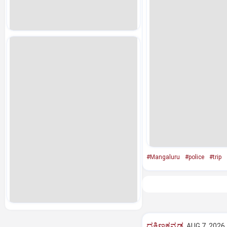
#Mangaluru
#police
#trip
ದಕ್ಷಿಣಕನ್ನಡ
AUG 7, 2026,