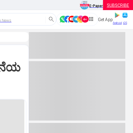
SUBSCRIBE
E-Paper
Get App
h News
Android
iOS
ನೆಯ