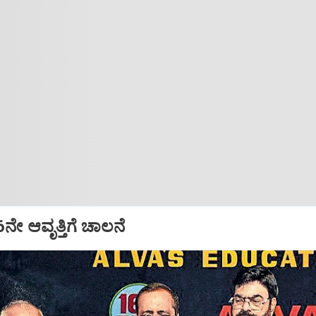
16ನೇ ಆವೃತ್ತಿಗೆ ಚಾಲನೆ