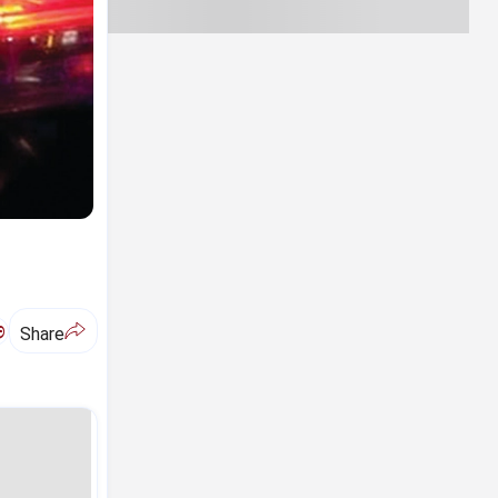
ಅ
Share