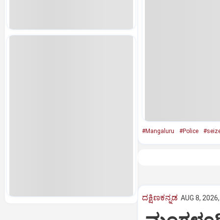
#Mangaluru
#Police
#seiz
ದಕ್ಷಿಣಕನ್ನಡ
AUG 8, 2026,