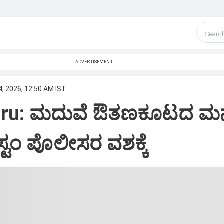
Searc
ADVERTISEMENT
, 2026, 12:50 AM IST
uru: ಮದುವೆ ಔತಣಕೂಟದ ಮ
ಸ್ಟಂ ಪೊಲೀಸರ ವಶಕ್ಕೆ