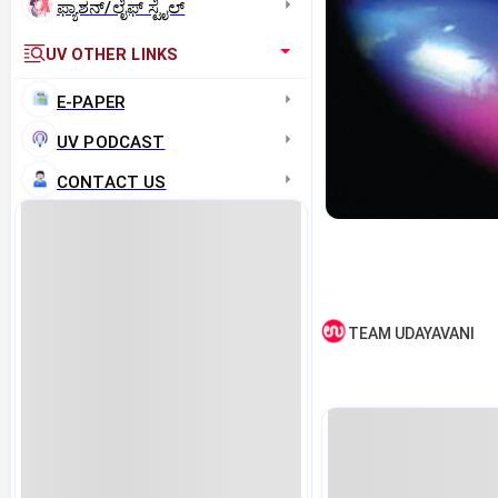
ಫ್ಯಾಶನ್/ಲೈಫ್‌ ಸ್ಟೈಲ್
UV OTHER LINKS
E-PAPER
UV PODCAST
CONTACT US
TEAM UDAYAVANI