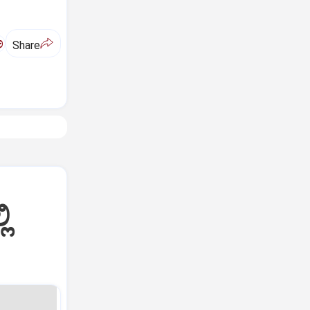
ಅ
Share
ಿ