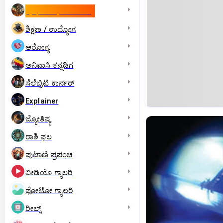
ಇಸ್ರೇಲ್- ಇರಾನ್‌ ಯುದ್ಧ
ಶಿಕ್ಷಣ / ಉದ್ಯೋಗ
ಆರೋಗ್ಯ
ಅನಿವಾಸಿ ಕನ್ನಡಿಗ
ಸೆಲೆಬ್ರಿಟಿ ಕಾರ್ನರ್‌
Explainer
ಜ್ಯೋತಿಷ್ಯ
ರಾಶಿ ಫಲ
ಪುಟಾಣಿ ಪ್ರಪಂಚ
ವೀಡಿಯೊ ಗ್ಯಾಲರಿ
ಫೋಟೋ ಗ್ಯಾಲರಿ
ರೀಲ್ಸ್