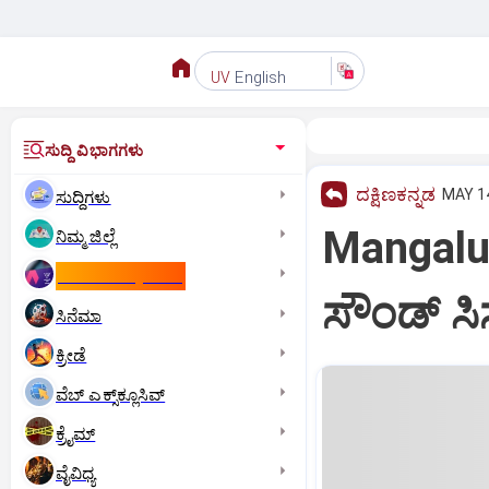
English
UV
ಸುದ್ದಿ ವಿಭಾಗಗಳು
ದಕ್ಷಿಣಕನ್ನಡ
MAY 14
ಸುದ್ದಿಗಳು
Mangal
ನಿಮ್ಮ ಜಿಲ್ಲೆ
ಕಾಮನ್‌ ವೆಲ್ತ್‌ ಗೇಮ್ಸ್‌
ಸೌಂಡ್ ಸಿ
ಸಿನೆಮಾ
ಕ್ರೀಡೆ
ವೆಬ್ ಎಕ್ಸ್‌ಕ್ಲೂಸಿವ್
ಕ್ರೈಮ್
ವೈವಿಧ್ಯ