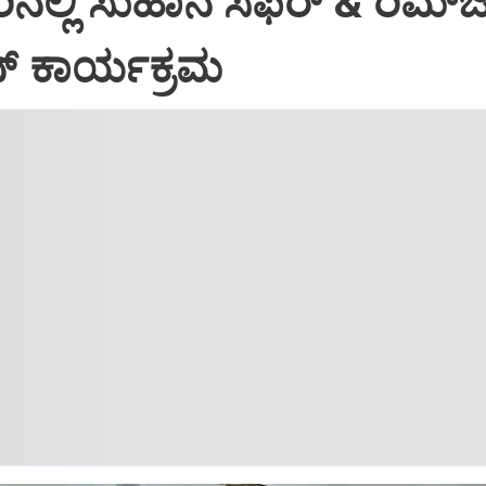
ಲ್ಲಿ ಸುಹಾನ ಸಫರ್ & ರಿಮ್‌
ನ್ ಕಾರ್ಯಕ್ರಮ