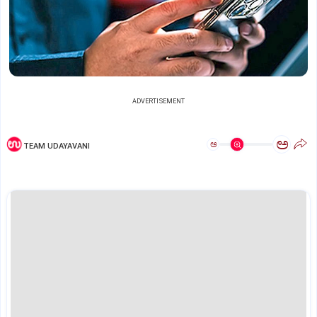
ADVERTISEMENT
ಅ
ಅ
TEAM UDAYAVANI