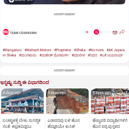
ADVERTISEMENT
ಅ
ಅ
TEAM UDAYAVANI
#Mangaluru
#Mahesh Motors
#Proprietor
#Sheka
#No more
#AK Jayara
m Sheka
#ಮಂಗಳೂರು
#ಮಹೇಶ್‌ ಮೋಟಾರ್ಸ್‌
#ಮಾಲೀಕ
#ನಿಧನ
#ಎಕೆ ಜಯರಾಮ್
ADVERTISEMENT
ಇನ್ನಷ್ಟು ಸುದ್ದಿ ಈ ವಿಭಾಗದಿಂದ
8 days ago
8 days ago
8 days ago
ಬಂಟ್ವಾಳಕ್ಕೆ ಬೇಕು ಸುಸಜ್ಜಿತ
ಎಡಪದವು ಬಳಿ ಹೊಸ
ಹೆಚ್ಚುವರಿ ವಿದ್ಯಾರ್ಥಿಗಳಿಗೆ
ಸಂತೆ: ಕಟ್ಟಡವಿದ್ದರೂ
ಹೆದ್ದಾರಿಯೇ ಕುಸಿತ!
ಹೊಸ ಪಠ್ಯ ಪುಸ್ತಕದ