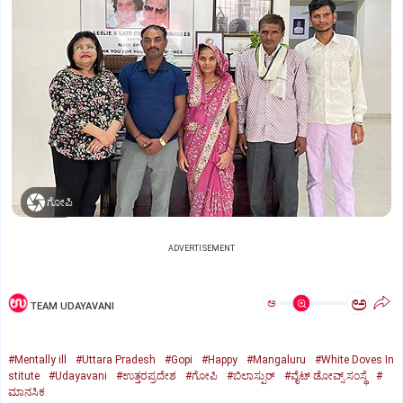
ಗೋಪಿ
ADVERTISEMENT
ಅ
ಅ
TEAM UDAYAVANI
#Mentally ill
#Uttara Pradesh
#Gopi
#Happy
#Mangaluru
#White Doves In
stitute
#Udayavani
#ಉತ್ತರಪ್ರದೇಶ
#ಗೋಪಿ
#ಬಿಲಾಸ್ಪುರ್‌
#ವೈಟ್‌ ಡೋವ್ಸ್‌ ಸಂಸ್ಥೆ
#
ಮಾನಸಿಕ