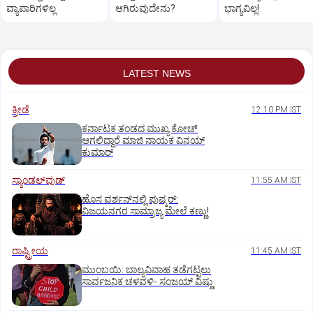
ವ್ಯಾಪಾರಿಗಳಿಲ್ಲ
ಆಗಿರುವುದೇನು?
ಭಾಗ್ಯವಿಲ್ಲ!
LATEST NEWS
ಕ್ರೀಡೆ
12:10 PM IST
ಕರ್ನಾಟಕ ತಂಡದ ಮುಖ್ಯ ಕೋಚ್‌
ಆಗಲಿದ್ದಾರೆ ಮಾಜಿ ನಾಯಕ ವಿನಯ್‌
ಕುಮಾರ್
ಸ್ಯಾಂಡಲ್‌ವುಡ್‌
11:55 AM IST
ಹೊಸ ವರ್ಶನ್‌ನಲ್ಲಿ ಪುಷ್ಕರ್‌:
ವಿಜಯನಗರ ಸಾಮ್ರಾಜ್ಯ ಮೇಲೆ ಕಣ್ಣು!
ರಾಷ್ಟ್ರೀಯ
11:45 AM IST
ಮುಂಬಯಿ: ಬಾಲ್ಯವಿವಾಹ ತಡೆಗಟ್ಟಲು
ಸಾರ್ವಜನಿಕ ಚಳವಳಿ- ಸಂಜಯ್‌ ವಿಷ್ಣು