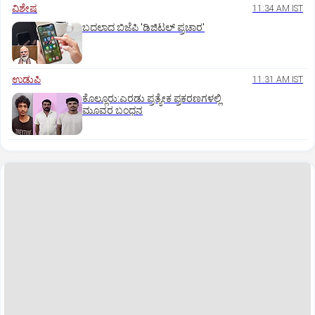
ವಿಶೇಷ
11:34 AM IST
ಬದಲಾದ ಬಿಜೆಪಿ 'ಡಿಜಿಟಲ್‌ ಪ್ರಚಾರ'
ಉಡುಪಿ
11:31 AM IST
ಕೊಲ್ಲೂರು:ಎರಡು ಪ್ರತ್ಯೇಕ ಪ್ರಕರಣಗಳಲ್ಲಿ
ಮೂವರ ಬಂಧನ