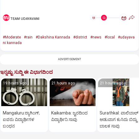
ಅ
ಅ
TEAM UDAYAVANI
#Moderate
#rain
#Dakshina Kannada
#district
#news
#local
#udayava
ni kannada
ADVERTISEMENT
ಇನ್ನಷ್ಟು ಸುದ್ದಿ ಈ ವಿಭಾಗದಿಂದ
19 hours ago
21 hours ago
21 hours ago
Mangaluru:ರ‍್ಯಾಗಿಂಗ್‌;
Kaikamba: ಜ್ವರದಿಂದ
Surathkal: ವಾಲಿಬಾಲ್
ಐವರು ವಿದ್ಯಾರ್ಥಿಗಳ
ವಿದ್ಯಾರ್ಥಿನಿ ಸಾವು
ಆಡುವಾಗ ಕುಸಿದು ಬಿದ್ದು
ಬಂಧನ
ಬಾಲಕ ಸಾವು