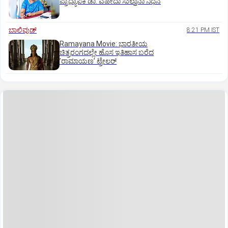
ಪ್ರಾಧ್ಯಾಪಕಿ ಡಾ. ವಹೀದಾ ಸುಲ್ತಾನಾ ನಿಧನ
ಬಾಲಿವುಡ್‌
8:21 PM IST
Ramayana Movie: ಭಾರತೀಯ
ಚಿತ್ರರಂಗದಲ್ಲೇ ಹೊಸ ಇತಿಹಾಸ ಬರೆದ
ʼರಾಮಾಯಣʼ ಟ್ರೇಲರ್