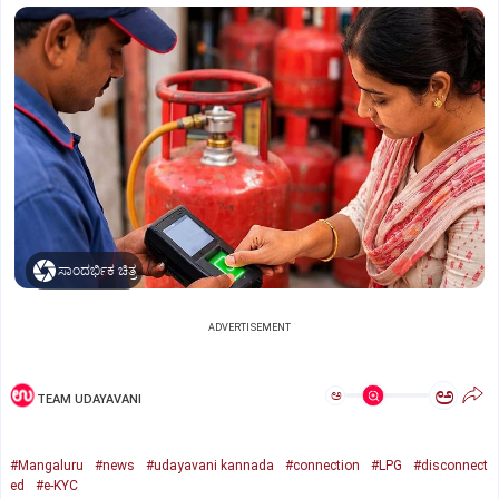
ಸಾಂದರ್ಭಿಕ ಚಿತ್ರ
ADVERTISEMENT
ಅ
ಅ
TEAM UDAYAVANI
#Mangaluru
#news
#udayavani kannada
#connection
#LPG
#disconnect
ed
#e-KYC