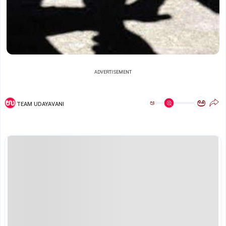
ADVERTISEMENT
ಅ
ಅ
TEAM UDAYAVANI