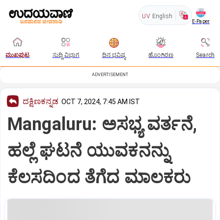
UV
English
E-Paper
ಮುಖಪುಟ
ಸುದ್ದಿ ವಿಭಾಗ
ದಿನ ಭವಿಷ್ಯ
ಹೊಂಗಿರಣ
Search
ADVERTISEMENT
ದಕ್ಷಿಣಕನ್ನಡ
OCT 7, 2024, 7:45 AM IST
Mangaluru: ಅಸಭ್ಯ ವರ್ತನೆ,
ಹಲ್ಲೆ ಘಟನೆ ಯುವಕನನ್ನು
ಕೆಲಸದಿಂದ ತೆಗೆದ ಮಾಲಕರು