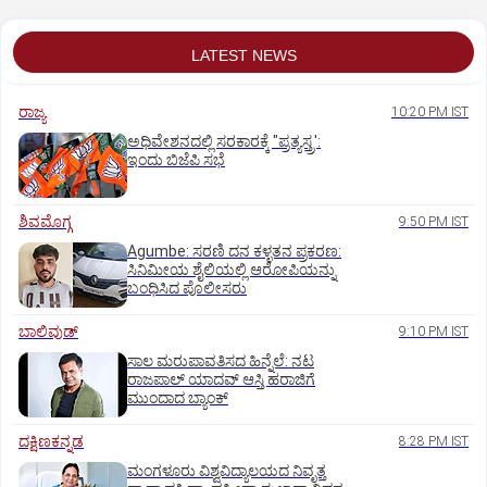
LATEST NEWS
ರಾಜ್ಯ
10:20 PM IST
ಅಧಿವೇಶನದಲ್ಲಿ ಸರಕಾರಕ್ಕೆ "ಪ್ರತ್ಯಸ್ತ್ರ':
ಇಂದು ಬಿಜೆಪಿ ಸಭೆ
ಶಿವಮೊಗ್ಗ
9:50 PM IST
Agumbe: ಸರಣಿ ದನ ಕಳ್ಳತನ ಪ್ರಕರಣ:
ಸಿನಿಮೀಯ ಶೈಲಿಯಲ್ಲಿ ಆರೋಪಿಯನ್ನು
ಬಂಧಿಸಿದ ಪೊಲೀಸರು
ಬಾಲಿವುಡ್‌
9:10 PM IST
ಸಾಲ ಮರುಪಾವತಿಸದ ಹಿನ್ನೆಲೆ: ನಟ
ರಾಜಪಾಲ್ ಯಾದವ್‌ ಆಸ್ತಿ ಹರಾಜಿಗೆ
ಮುಂದಾದ ಬ್ಯಾಂಕ್
ದಕ್ಷಿಣಕನ್ನಡ
8:28 PM IST
ಮಂಗಳೂರು ವಿಶ್ವವಿದ್ಯಾಲಯದ ನಿವೃತ್ತ