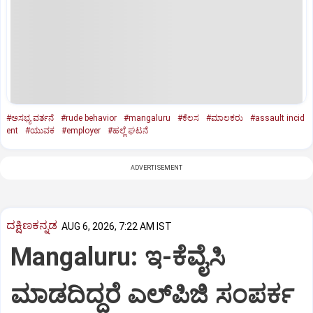
#ಅಸಭ್ಯ ವರ್ತನೆ
#rude behavior
#mangaluru
#ಕೆಲಸ
#ಮಾಲಕರು
#assault incid
ent
#ಯುವಕ
#employer
#ಹಲ್ಲೆ ಘಟನೆ
ADVERTISEMENT
ದಕ್ಷಿಣಕನ್ನಡ
AUG 6, 2026, 7:22 AM IST
Mangaluru: ಇ-ಕೆವೈಸಿ
ಮಾಡದಿದ್ದರೆ ಎಲ್‌ಪಿಜಿ ಸಂಪರ್ಕ