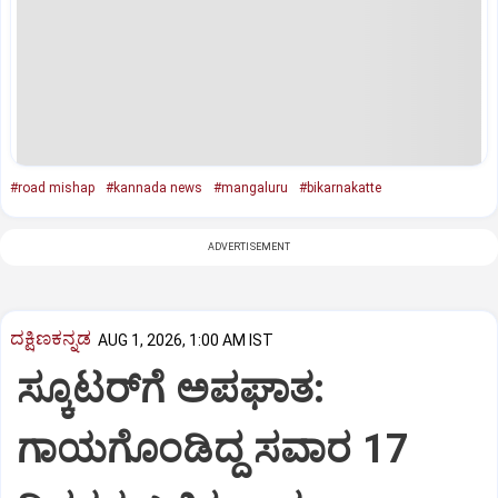
#road mishap
#kannada news
#mangaluru
#bikarnakatte
ADVERTISEMENT
ದಕ್ಷಿಣಕನ್ನಡ
AUG 1, 2026, 1:00 AM IST
ಸ್ಕೂಟರ್‌ಗೆ ಅಪಘಾತ:
ಗಾಯಗೊಂಡಿದ್ದ ಸವಾರ 17