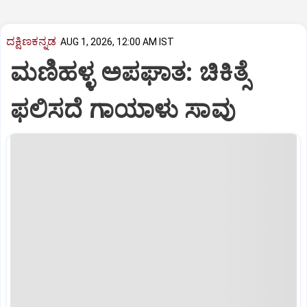
ದಕ್ಷಿಣಕನ್ನಡ
AUG 1, 2026, 12:00 AM IST
ಮಣಿಹಳ್ಳ ಅಪಘಾತ: ಚಿಕಿತ್ಸೆ
ಫಲಿಸದೆ ಗಾಯಾಳು ಸಾವು