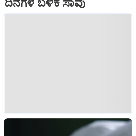
ದಿನಗಳ ಬಳಿಕ ಸಾವು