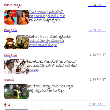
ವೈರಲ್ ನ್ಯೂಸ್
12:34 PM IST
ಕೇಸರಿ ಉಡುಪು ಧರಿಸಿದ್ದೇಕೆ?:
ಪತ್ರಕರ್ತನ ಪ್ರಶ್ನೆಗೆ ನಟಿ ಪ್ರಿಯಾ
ವಾರಿಯರ್ ಉತ್ತರ ವೈರಲ್!
ರಾಷ್ಟ್ರೀಯ
12:29 PM IST
Bofors Case: ದೆಹಲಿ ಹೈಕೋರ್ಟ್‌
ತೀರ್ಪಿನ ವಿರುದ್ಧದ ಮೇಲ್ಮನವಿ
ವಜಾಗೊಳಿಸಿದ ಸುಪ್ರೀಂ
ರಾಷ್ಟ್ರೀಯ
12:28 PM IST
ಮೇಕೆದಾಟು ವಿಚಾರದಲ್ಲಿ ಸಿಎಂ ವಿಜಯ್-
ಉದಯನಿಧಿ ಸ್ಟಾಲಿನ್ ನಡುವೆ ಕಾವೇರಿದ
ವಾಗ್ವಾದ
ಉಡುಪಿ
12:14 PM IST
ಮಣಿಪಾಲ: ಹೆದ್ದಾರಿಯಲ್ಲಿ ನಿಯಂತ್ರಣ
ತಪ್ಪಿ ಪಲ್ಟಿಯಾದ ಆಟೋ ರಿಕ್ಷಾ
ಕ್ರೀಡೆ
12:10 PM IST