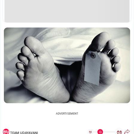
ADVERTISEMENT
ಅ
ಅ
TEAM UDAYAVANI