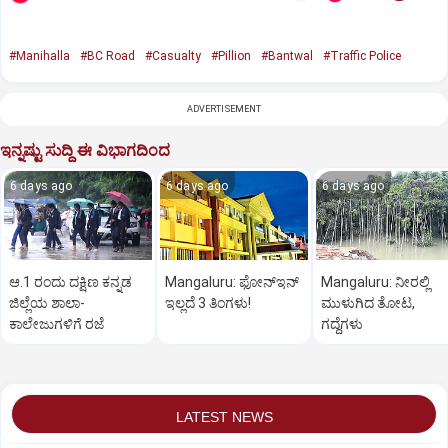
#Manihalla
#BC Road
#Casualty
#Pillion
#Bantwal
#Traffic Police
ADVERTISEMENT
ಇನ್ನಷ್ಟು ಸುದ್ದಿ ಈ ವಿಭಾಗದಿಂದ
6 days ago
6 days ago
6 days ago
ಆ.1 ರಂದು ದಕ್ಷಿಣ ಕನ್ನಡ
Mangaluru: ಫೋನ್‌ಇನ್‌
Mangaluru: ನೀರಲ್ಲಿ
ಜಿಲ್ಲೆಯ ಶಾಲಾ-
ಇಲ್ಲದೆ 3 ತಿಂಗಳು!
ಮುಳುಗಿದ ತೋಟ,
ಕಾಲೇಜುಗಳಿಗೆ ರಜೆ
ಗದ್ದೆಗಳು
LATEST NEWS