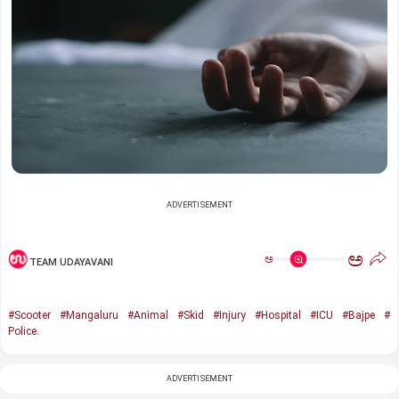
ADVERTISEMENT
ಅ
ಅ
TEAM UDAYAVANI
#Scooter
#Mangaluru
#Animal
#Skid
#Injury
#Hospital
#ICU
#Bajpe
#
Police.
ADVERTISEMENT