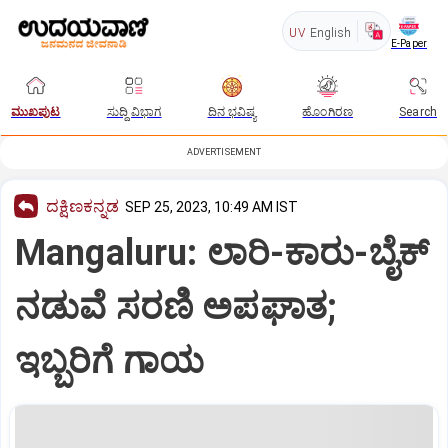
UV
English
E-Paper
ಮುಖಪುಟ
ಸುದ್ದಿ ವಿಭಾಗ
ದಿನ ಭವಿಷ್ಯ
ಹೊಂಗಿರಣ
Search
ADVERTISEMENT
ದಕ್ಷಿಣಕನ್ನಡ
SEP 25, 2023, 10:49 AM IST
Mangaluru: ಲಾರಿ-ಕಾರು-ಬೈಕ್
ನಡುವೆ ಸರಣಿ ಅಪಘಾತ;
ಇಬ್ಬರಿಗೆ ಗಾಯ