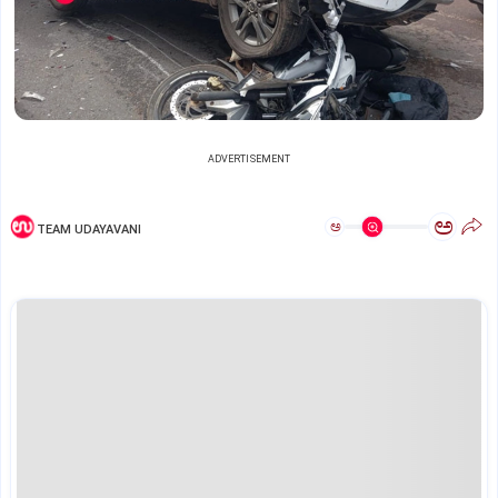
ADVERTISEMENT
ಅ
ಅ
TEAM UDAYAVANI