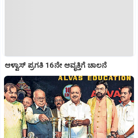
ಆಳ್ವಾಸ್‌ ಪ್ರಗತಿ 16ನೇ ಆವೃತ್ತಿಗೆ ಚಾಲನೆ