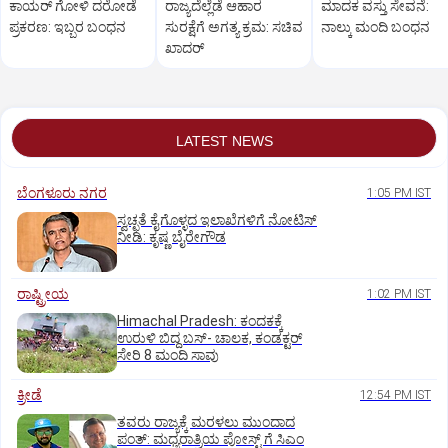
ಕಾಯರ್ ಗೋಳಿ ದರೋಡೆ
ರಾಜ್ಯದೆಲ್ಲೆಡೆ ಆಹಾರ
ಮಾದಕ ವಸ್ತು ಸೇವನೆ:
ಪ್ರಕರಣ: ಇಬ್ಬರ ಬಂಧನ
ಸುರಕ್ಷೆಗೆ ಅಗತ್ಯ ಕ್ರಮ: ಸಚಿವ
ನಾಲ್ಕು ಮಂದಿ ಬಂಧನ
ಖಾದರ್
LATEST NEWS
ಬೆಂಗಳೂರು ನಗರ
1:05 PM IST
ಸ್ವಚ್ಛತೆ ಕೈಗೊಳ್ಳದ ಇಲಾಖೆಗಳಿಗೆ ನೋಟಿಸ್‌
ನೀಡಿ: ಕೃಷ್ಣ ಬೈರೇಗೌಡ
ರಾಷ್ಟ್ರೀಯ
1:02 PM IST
Himachal Pradesh: ಕಂದಕಕ್ಕೆ
ಉರುಳಿ ಬಿದ್ದ ಬಸ್-‌ ಚಾಲಕ, ಕಂಡಕ್ಟರ್‌
ಸೇರಿ 8 ಮಂದಿ ಸಾವು
ಕ್ರೀಡೆ
12:54 PM IST
ತವರು ರಾಜ್ಯಕ್ಕೆ ಮರಳಲು ಮುಂದಾದ
ಪಂತ್:‌ ಮಧ್ಯರಾತ್ರಿಯ ಪೋಸ್ಟ್‌ ಗೆ ಸಿಎಂ