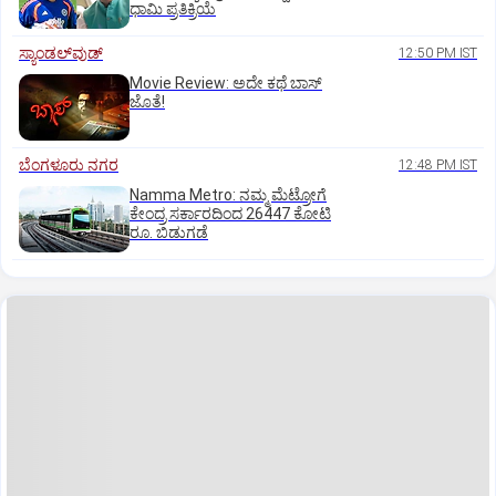
ಧಾಮಿ ಪ್ರತಿಕ್ರಿಯೆ
ಸ್ಯಾಂಡಲ್‌ವುಡ್‌
12:50 PM IST
Movie Review: ಅದೇ ಕಥೆ ಬಾಸ್‌
ಜೊತೆ!
ಬೆಂಗಳೂರು ನಗರ
12:48 PM IST
Namma Metro: ನಮ್ಮ ಮೆಟ್ರೋಗೆ
ಕೇಂದ್ರ ಸರ್ಕಾರದಿಂದ 26447 ಕೋಟಿ
ರೂ. ಬಿಡುಗಡೆ