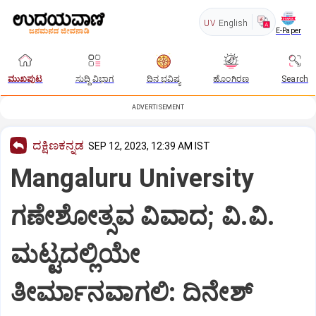
UV
English
E-Paper
ಮುಖಪುಟ
ಸುದ್ದಿ ವಿಭಾಗ
ದಿನ ಭವಿಷ್ಯ
ಹೊಂಗಿರಣ
Search
ADVERTISEMENT
ದಕ್ಷಿಣಕನ್ನಡ
SEP 12, 2023, 12:39 AM IST
Mangaluru University
ಗಣೇಶೋತ್ಸವ ವಿವಾದ; ವಿ.ವಿ.
ಮಟ್ಟದಲ್ಲಿಯೇ
ತೀರ್ಮಾನವಾಗಲಿ: ದಿನೇಶ್‌