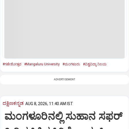
#ಗಣೇಶೋತ್ಸವ
#Mangaluru University
#ಮಂಗಳೂರು
#ವಿಶ್ವವಿದ್ಯಾ ನಿಲಯ
ADVERTISEMENT
ದಕ್ಷಿಣಕನ್ನಡ
AUG 8, 2026, 11:40 AM IST
ಮಂಗಳೂರಿನಲ್ಲಿ ಸುಹಾನ ಸಫರ್