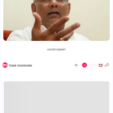
ADVERTISEMENT
ಅ
ಅ
TEAM UDAYAVANI