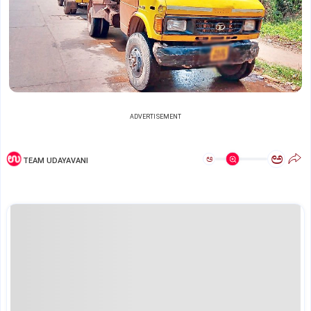
ADVERTISEMENT
ಅ
ಅ
TEAM UDAYAVANI