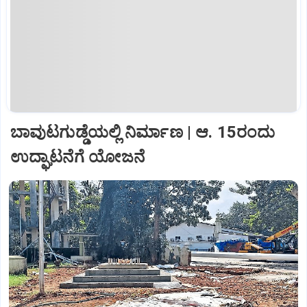
ಬಾವುಟಗುಡ್ಡೆಯಲ್ಲಿ ನಿರ್ಮಾಣ | ಆ. 15ರಂದು
ಉದ್ಘಾಟನೆಗೆ ಯೋಜನೆ