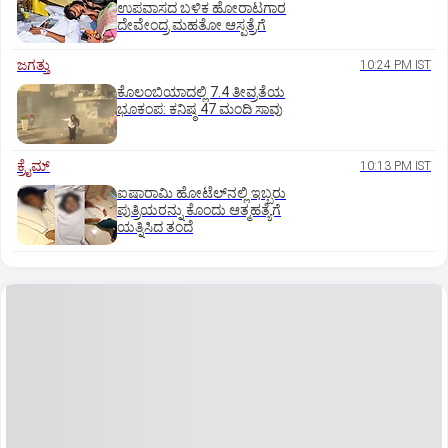
ಉಪವಾಸದ ಬಳಿಕ ಹೋರಾಟಗಾರ
ದೇವೇಂದ್ರ ಮಹತೋ ಆಸ್ಪತ್ರೆಗೆ
ಜಗತ್ತು
10:24 PM IST
ಕೊಲಂಬಿಯಾದಲ್ಲಿ 7.4 ತೀವ್ರತೆಯ
ಭೂಕಂಪ: ಕನಿಷ್ಠ 47 ಮಂದಿ ಸಾವು
ಕ್ರೈಮ್
10:13 PM IST
ಐಷಾರಾಮಿ ಹೋಟೆಲ್‌ನಲ್ಲಿ ಇಬ್ಬರು
ಪುತ್ರಿಯರನ್ನು ಕೊಂದು ಆತ್ಮಹತ್ಯೆಗೆ
ಯತ್ನಿಸಿದ ತಂದೆ