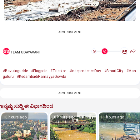
ADVERTISEMENT
ಅ
ಅ
TEAM UDAYAVANI
#Bavutagudde
#Flagpole
#Tricolor
#IndependenceDay
#SmartCity
#Man
galuru
#KedambadiRamayyaGowda
ADVERTISEMENT
ಇನ್ನಷ್ಟು ಸುದ್ದಿ ಈ ವಿಭಾಗದಿಂದ
10 hours ago
10 hours ago
11 hours ago