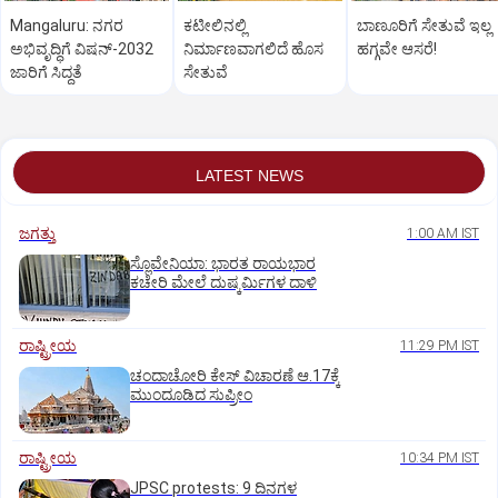
Mangaluru: ನಗರ
ಕಟೀಲಿನಲ್ಲಿ
ಬಾಣೂರಿಗೆ ಸೇತುವೆ ಇಲ್ಲ
ಅಭಿವೃದ್ಧಿಗೆ ವಿಷನ್‌-2032
ನಿರ್ಮಾಣವಾಗಲಿದೆ ಹೊಸ
ಹಗ್ಗವೇ ಆಸರೆ!
ಜಾರಿಗೆ ಸಿದ್ಧತೆ
ಸೇತುವೆ
LATEST NEWS
ಜಗತ್ತು
1:00 AM IST
ಸ್ಲೊವೇನಿಯಾ: ಭಾರತ ರಾಯಭಾರ
ಕಚೇರಿ ಮೇಲೆ ದುಷ್ಕರ್ಮಿಗಳ ದಾಳಿ
ರಾಷ್ಟ್ರೀಯ
11:29 PM IST
ಚಂದಾಚೋರಿ ಕೇಸ್‌ ವಿಚಾರಣೆ ಆ.17ಕ್ಕೆ
ಮುಂದೂಡಿದ ಸುಪ್ರೀಂ
ರಾಷ್ಟ್ರೀಯ
10:34 PM IST
JPSC protests: 9 ದಿನಗಳ