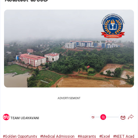
ADVERTISEMENT
ಅ
ಅ
TEAM UDAYAVANI
#Golden Opportunity
#Medical Admission
#Aspirants
#Excel
#NEET Acad