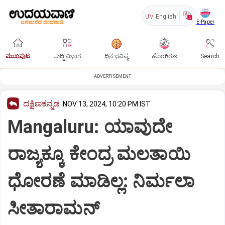
UV
English
E-Paper
ಮುಖಪುಟ
ಸುದ್ದಿ ವಿಭಾಗ
ದಿನ ಭವಿಷ್ಯ
ಹೊಂಗಿರಣ
Search
ADVERTISEMENT
ದಕ್ಷಿಣಕನ್ನಡ
NOV 13, 2024, 10:20 PM IST
Mangaluru: ಯಾವುದೇ
ರಾಜ್ಯಕ್ಕೂ ಕೇಂದ್ರ ಮಲತಾಯಿ
ಧೋರಣೆ ಮಾಡಿಲ್ಲ: ನಿರ್ಮಲಾ
ಸೀತಾರಾಮನ್‌