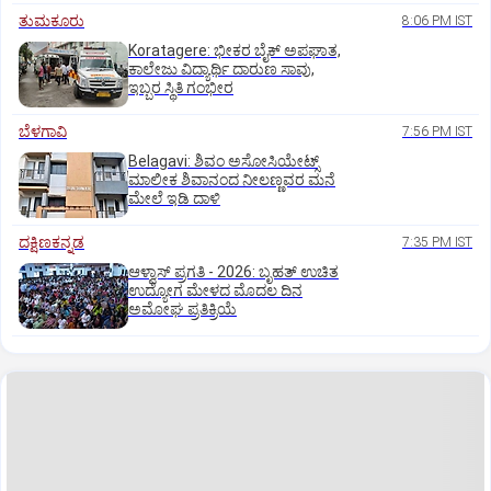
ತುಮಕೂರು
8:06 PM IST
Koratagere: ಭೀಕರ ಬೈಕ್ ಅಪಘಾತ,
ಕಾಲೇಜು ವಿದ್ಯಾರ್ಥಿ ದಾರುಣ ಸಾವು,
ಇಬ್ಬರ ಸ್ಥಿತಿ ಗಂಭೀರ
ಬೆಳಗಾವಿ
7:56 PM IST
Belagavi: ಶಿವಂ ಅಸೋಸಿಯೇಟ್ಸ್
ಮಾಲೀಕ ಶಿವಾನಂದ ನೀಲಣ್ಣವರ ಮನೆ
ಮೇಲೆ ಇಡಿ‌ ದಾಳಿ
ದಕ್ಷಿಣಕನ್ನಡ
7:35 PM IST
ಆಳ್ವಾಸ್‌ ಪ್ರಗತಿ - 2026: ಬೃಹತ್ ಉಚಿತ
ಉದ್ಯೋಗ ಮೇಳದ ಮೊದಲ ದಿನ
ಅಮೋಘ ಪ್ರತಿಕ್ರಿಯೆ