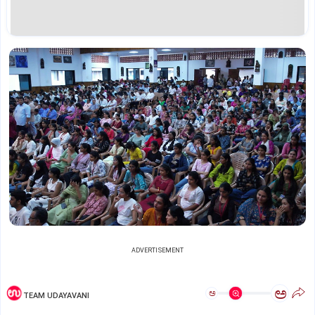
ADVERTISEMENT
ಅ
ಅ
TEAM UDAYAVANI