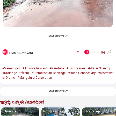
ADVERTISEMENT
ಅ
ಅ
TEAM UDAYAVANI
#Vamanjoor
#Thiruvailu Ward
#Kambala
#Civic Issues
#Water Scarcity
#Drainage Problem
#Crematorium Shortage
#Road Connectivity
#Stormwat
er Drains
#Mangaluru Corporation
ADVERTISEMENT
ಇನ್ನಷ್ಟು ಸುದ್ದಿ ಈ ವಿಭಾಗದಿಂದ
6 hours ago
6 hours ago
6 hours ago