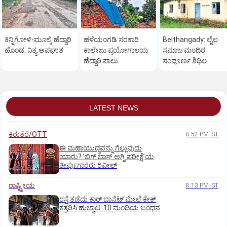
ಕಿನ್ನಿಗೋಳಿ-ಮೂಲ್ಕಿ ಹೆದ್ದಾರಿ
ಹಳೆಯಂಗಡಿ ಸರಕಾರಿ
Belthangady: ಲೈಲ
ಹೊಂಡ: ನಿತ್ಯ ಅಪಘಾತ
ಕಾಲೇಜು ಪ್ರಯೋಗಾಲಯ
ಸಮಾಜ ಮಂದಿರ
ಹೆದ್ದಾರಿ ಪಾಲು
ಸಂಪೂರ್ಣ ಶಿಥಿಲ
LATEST NEWS
ಕಿರುತೆರೆ/OTT
8:52 PM IST
ಈ ಮಹಾಯುದ್ಧವನ್ನು ಗೆಲ್ಲುವುದು
ಯಾರು? ʼಬಿಗ್‌ ಬಾಸ್‌ ಅಗ್ನಿ ಪರೀಕ್ಷೆʼಯ
ತೀರ್ಪುಗಾರರು ರಿವೀಲ್
ರಾಷ್ಟ್ರೀಯ
8:13 PM IST
ರಸ್ತೆ ತಡೆದು ಕಾರ್ ಬಾನೆಟ್ ಮೇಲೆ ಕೇಕ್
ಕತ್ತರಿಸಿ ಹುಚ್ಚಾಟ: 10 ಮಂದಿಯ ಬಂಧನ