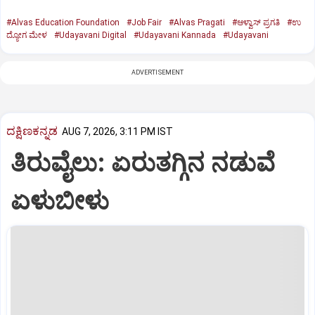
#Alvas Education Foundation
#Job Fair
#Alvas Pragati
#ಆಳ್ವಾಸ್‌ ಪ್ರಗತಿ
#ಉ
ದ್ಯೋಗ ಮೇಳ
#Udayavani Digital
#Udayavani Kannada
#Udayavani
ADVERTISEMENT
ದಕ್ಷಿಣಕನ್ನಡ
AUG 7, 2026, 3:11 PM IST
ತಿರುವೈಲು: ಏರುತಗ್ಗಿನ ನಡುವೆ
ಏಳುಬೀಳು