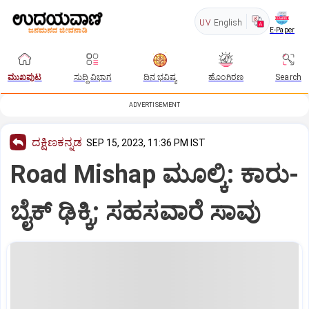
UV
English
E-Paper
ಮುಖಪುಟ
ಸುದ್ದಿ ವಿಭಾಗ
ದಿನ ಭವಿಷ್ಯ
ಹೊಂಗಿರಣ
Search
ADVERTISEMENT
ದಕ್ಷಿಣಕನ್ನಡ
SEP 15, 2023, 11:36 PM IST
Road Mishap ಮೂಲ್ಕಿ: ಕಾರು-
ಬೈಕ್‌ ಢಿಕ್ಕಿ; ಸಹಸವಾರೆ ಸಾವು