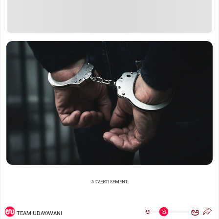
ADVERTISEMENT
ಅ
ಅ
TEAM UDAYAVANI