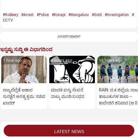
#Robbery
#Arrest
#Police
#Konaje
#Mangaluru
#Gold
#Investigation
#
CCTV
ADVERTISEMENT
ಇನ್ನಷ್ಟು ಸುದ್ದಿ ಈ ವಿಭಾಗದಿಂದ
1 hour ago
3 hours ago
10 hours ago
ರಾಜ್ಯದೆಲ್ಲೆಡೆ ಆಹಾರ
ಮಾದಕ ವಸ್ತು ಸೇವನೆ:
RAIN: ದ.ಕ ಜಿಲ್ಲೆಯ ನಾಲ್
ಸುರಕ್ಷೆಗೆ ಅಗತ್ಯ ಕ್ರಮ: ಸಚಿವ
ನಾಲ್ಕು ಮಂದಿ ಬಂಧನ
ತಾಲೂಕುಗಳ ಶಾಲಾ –
ಖಾದರ್
ಕಾಲೇಜಿಗೆ ಶನಿವಾರ (ಆ.0
ರಜೆ ಘೋಷಣೆ
LATEST NEWS