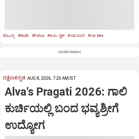
#ಮೂಲ್ಕಿ
#Mulki
#Police
#ಕಾರು- ಬೈಕ್‌
#ಸಹಸವಾರೆ
#Car bike
ADVERTISEMENT
ದಕ್ಷಿಣಕನ್ನಡ
AUG 8, 2026, 7:20 AM IST
Alva's Pragati 2026: ಗಾಲಿ
ಕುರ್ಚಿಯಲ್ಲಿ ಬಂದ ಭವ್ಯಶ್ರೀಗೆ
ಉದ್ಯೋಗ