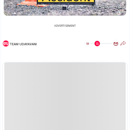
ADVERTISEMENT
ಅ
ಅ
TEAM UDAYAVANI