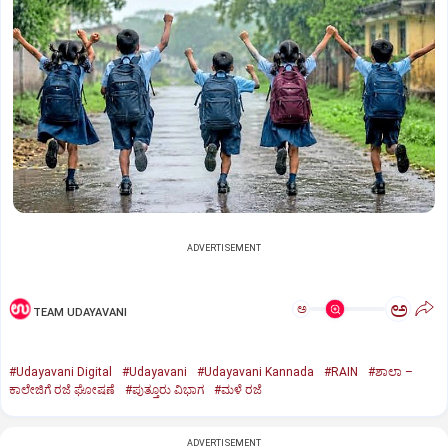
ADVERTISEMENT
ಅ
ಅ
TEAM UDAYAVANI
#Udayavani Digital
#Udayavani
#Udayavani Kannada
#RAIN
#ಶಾಲಾ –
ಕಾಲೇಜಿಗೆ ರಜೆ ಘೋಷಣೆ
#ಪುತ್ತೂರು ವಿಭಾಗ
#ಮಳೆ ರಜೆ
ADVERTISEMENT