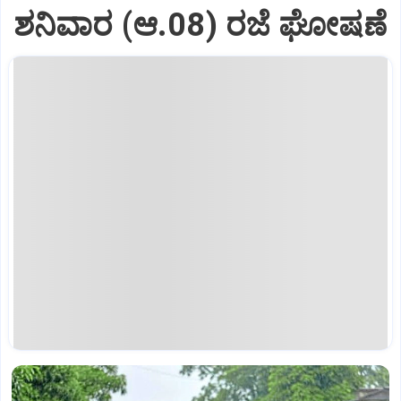
ಶನಿವಾರ (ಆ.08) ರಜೆ ಘೋಷಣೆ