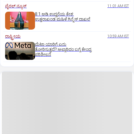
ವೈರಲ್ ನ್ಯೂಸ್
11:01 AM IST
8.1 ಅಡಿ ಉದ್ದನೆಯ ಕೇಶ:
ಉತ್ತರಾಖಂಡ ಮಹಿಳೆ ಗಿನ್ನೆಸ್‌ ದಾಖಲೆ
ರಾಷ್ಟ್ರೀಯ
10:59 AM IST
ಮೆಟಾ ಯಾರಿಗೆ ಏನು
ತೋರಿಸುತ್ತದೆ?:ಅಲ್ಗಾರಿದಂ ಬಗ್ಗೆ ಕೇಂದ್ರ
ಪರಿಶೀಲನೆ