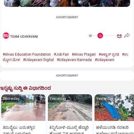
ADVERTISEMENT
ಅ
ಅ
TEAM UDAYAVANI
#Alvas Education Foundation
#Job Fair
#Alvas Pragati
#ಆಳ್ವಾಸ್‌ ಪ್ರಗತಿ
#ಉ
ದ್ಯೋಗ ಮೇಳ
#Udayavani Digital
#Udayavani Kannada
#Udayavani
ADVERTISEMENT
ಇನ್ನಷ್ಟು ಸುದ್ದಿ ಈ ವಿಭಾಗದಿಂದ
Yesterday
Yesterday
Yesterday
ತಿರುವೈಲು: ಏರುತಗ್ಗಿನ
ಕಿನ್ನಿಗೋಳಿ-ಮೂಲ್ಕಿ ಹೆದ್ದಾರಿ
ಹಳೆಯಂಗಡಿ ಸರಕಾರಿ
ನಡುವೆ ಏಳುಬೀಳು
ಹೊಂಡ: ನಿತ್ಯ ಅಪಘಾತ
ಕಾಲೇಜು ಪ್ರಯೋಗಾಲ