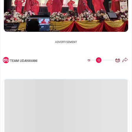
ADVERTISEMENT
ಅ
ಅ
TEAM UDAYAVANI