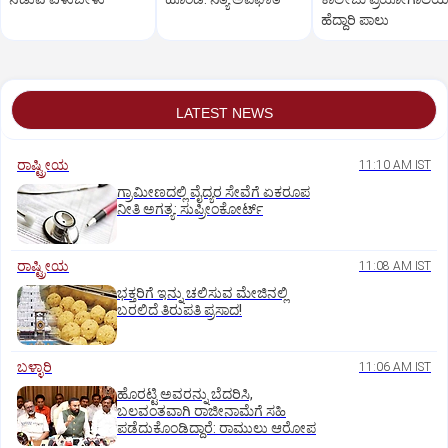
ಹೆದ್ದಾರಿ ಪಾಲು
LATEST NEWS
ರಾಷ್ಟ್ರೀಯ
11:10 AM IST
ಗ್ರಾಮೀಣದಲ್ಲಿ ವೈದ್ಯರ ಸೇವೆಗೆ ಏಕರೂಪ
ನೀತಿ ಅಗತ್ಯ: ಸುಪ್ರೀಂಕೋರ್ಟ್‌
ರಾಷ್ಟ್ರೀಯ
11:08 AM IST
ಭಕ್ತರಿಗೆ ಇನ್ನು ಚಲಿಸುವ ಮೇಜಿನಲ್ಲಿ
ಬರಲಿದೆ ತಿರುಪತಿ ಪ್ರಸಾದ!
ಬಳ್ಳಾರಿ
11:06 AM IST
ಹೊರಟ್ಟಿ ಅವರನ್ನು ಬೆದರಿಸಿ,
ಬಲವಂತವಾಗಿ ರಾಜೀನಾಮೆಗೆ ಸಹಿ
ಪಡೆದುಕೊಂಡಿದ್ದಾರೆ: ರಾಮುಲು ಆರೋಪ