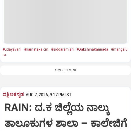
#udayavani
#karnataka cm
#siddaramiah
#DakshinaKannada
#mangalu
ru
ADVERTISEMENT
ದಕ್ಷಿಣಕನ್ನಡ
AUG 7, 2026, 9:17 PM IST
RAIN: ದ.ಕ ಜಿಲ್ಲೆಯ ನಾಲ್ಕು
ತಾಲೂಕುಗಳ ಶಾಲಾ – ಕಾಲೇಜಿಗೆ