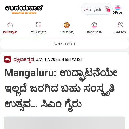
UV
English
E-Paper
ಮುಖಪುಟ
ಸುದ್ದಿ ವಿಭಾಗ
ದಿನ ಭವಿಷ್ಯ
ಹೊಂಗಿರಣ
Search
ADVERTISEMENT
ದಕ್ಷಿಣಕನ್ನಡ
JAN 17, 2025, 4:55 PM IST
Mangaluru: ಉದ್ಘಾಟನೆಯೇ
ಇಲ್ಲದೆ ಜರಗಿದ ಬಹು ಸಂಸ್ಕೃತಿ
ಉತ್ಸವ… ಸಿಎಂ ಗೈರು