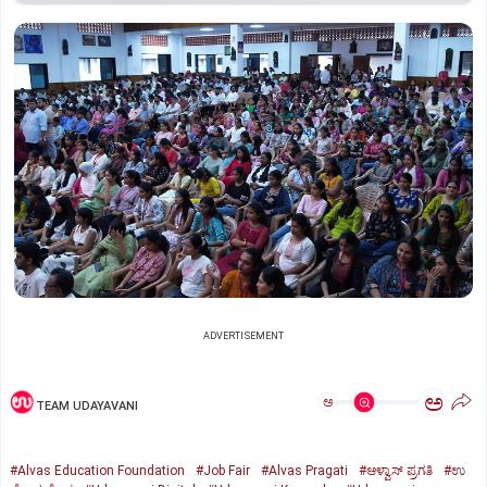
ADVERTISEMENT
ಅ
ಅ
TEAM UDAYAVANI
#Alvas Education Foundation
#Job Fair
#Alvas Pragati
#ಆಳ್ವಾಸ್‌ ಪ್ರಗತಿ
#ಉ