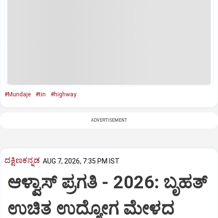
#Mundaje
#tin
#highway
ADVERTISEMENT
ದಕ್ಷಿಣಕನ್ನಡ
AUG 7, 2026, 7:35 PM IST
ಆಳ್ವಾಸ್‌ ಪ್ರಗತಿ - 2026: ಬೃಹತ್
ಉಚಿತ ಉದ್ಯೋಗ ಮೇಳದ