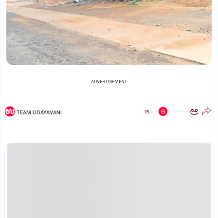
ADVERTISEMENT
ಅ
ಅ
TEAM UDAYAVANI