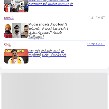
ರಿಮ್‌ಜಿಮ್ ಗಿರೆ ಸಾವನ್ ಕಾರ್ಯಕ್ರಮ
ಉಡುಪಿ
11:21 AM IST
Mudarangadi Shootout:‌3
ಆರೋಪಿಗಳ ಬಂಧನ,ಹಣಕಾಸಿನ
ವೈಮನಸ್ಸು ಕಾರಣ? ಸುಪಾರಿ
ಕೊಟ್ಟಿದ್ಯಾರು?
ರಾಜ್ಯ
11:20 AM IST
ರಾಜ್ಯದಲ್ಲಿ ಮತ್ತೊಮ್ಮೆ ಕಾಂಗ್ರೆಸ್‌
ಅಧಿಕಾರಕ್ಕೆ ಬರಲ್ಲ: ವಿಜಯೇಂದ್ರ