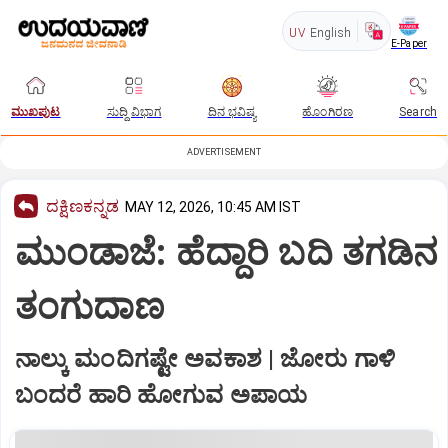
UV
English
E-Paper
ಮುಖಪುಟ
ಸುದ್ದಿ ವಿಭಾಗ
ದಿನ ಭವಿಷ್ಯ
ಹೊಂಗಿರಣ
Search
ADVERTISEMENT
ದಕ್ಷಿಣಕನ್ನಡ
MAY 12, 2026, 10:45 AM IST
ಮುಂಡಾಜೆ: ಹೆದ್ದಾರಿ ಬದಿ ತಗಡಿನ
ತಂಗುದಾಣ
ನಾಲ್ಕು ಮಂದಿಗಷ್ಟೇ ಅವಕಾಶ | ಜೋರು ಗಾಳಿ
ಬಂದರೆ ಹಾರಿ ಹೋಗುವ ಅಪಾಯ