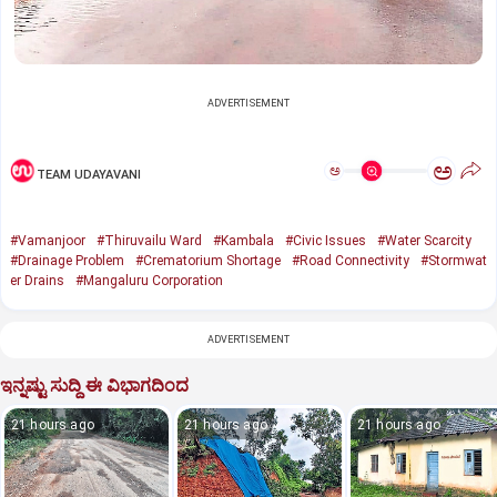
ADVERTISEMENT
ಅ
ಅ
TEAM UDAYAVANI
#Vamanjoor
#Thiruvailu Ward
#Kambala
#Civic Issues
#Water Scarcity
#Drainage Problem
#Crematorium Shortage
#Road Connectivity
#Stormwat
er Drains
#Mangaluru Corporation
ADVERTISEMENT
ಇನ್ನಷ್ಟು ಸುದ್ದಿ ಈ ವಿಭಾಗದಿಂದ
21 hours ago
21 hours ago
21 hours ago