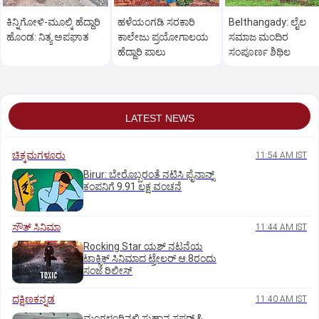
ಕಿನ್ನಿಗೋಳಿ-ಮೂಲ್ಕಿ ಹೆದ್ದಾರಿ
ಹಳೆಯಂಗಡಿ ಸರಕಾರಿ
Belthangady: ಲೈಲ
ಹೊಂಡ: ನಿತ್ಯ ಅಪಘಾತ
ಕಾಲೇಜು ಪ್ರಯೋಗಾಲಯ
ಸಮಾಜ ಮಂದಿರ
ಹೆದ್ದಾರಿ ಪಾಲು
ಸಂಪೂರ್ಣ ಶಿಥಿಲ
LATEST NEWS
ಚಿಕ್ಕಮಗಳೂರು
11:54 AM IST
Birur: ಬೇರೊಬ್ಬರಂತೆ ನಟಿಸಿ ಫೈನಾನ್ಸ್
ಕಂಪನಿಗೆ 9.91 ಲಕ್ಷ ವಂಚನೆ
ಸೌತ್‌ ಸಿನಿಮಾ
11:44 AM IST
Rocking Star ಯಶ್‌ ನಟನೆಯ
ಟಾಕ್ಸಿಕ್‌ ಸಿನಿಮಾದ ಟ್ರೇಲರ್‌ ಆ.8ರಂದು
ಸಂಜೆ ರಿಲೀಸ್
ದಕ್ಷಿಣಕನ್ನಡ
11:40 AM IST
ಮಂಗಳೂರಿನಲ್ಲಿ ಸುಹಾನ ಸಫರ್ &