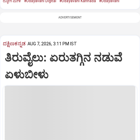
ದ್ಯೋಗ ಮೇಳ
#Udayavani Digital
#Udayavani Kannada
#Udayavani
ADVERTISEMENT
ದಕ್ಷಿಣಕನ್ನಡ
AUG 7, 2026, 3:11 PM IST
ತಿರುವೈಲು: ಏರುತಗ್ಗಿನ ನಡುವೆ
ಏಳುಬೀಳು