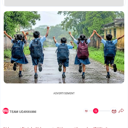
ADVERTISEMENT
ಅ
ಅ
TEAM UDAYAVANI