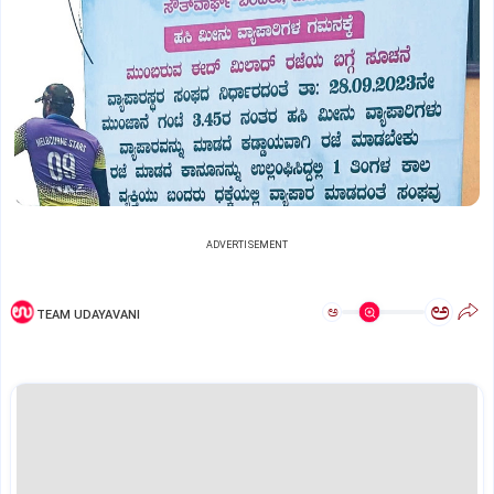
ADVERTISEMENT
ಅ
ಅ
TEAM UDAYAVANI