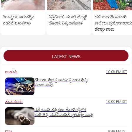
ತಿರುವೈಲು: ಏರುತಗ್ಗಿನ
ಕಿನ್ನಿಗೋಳಿ-ಮೂಲ್ಕಿ ಹೆದ್ದಾರಿ
ಹಳೆಯಂಗಡಿ ಸರಕಾರಿ
ನಡುವೆ ಏಳುಬೀಳು
ಹೊಂಡ: ನಿತ್ಯ ಅಪಘಾತ
ಕಾಲೇಜು ಪ್ರಯೋಗಾಲ
ಹೆದ್ದಾರಿ ಪಾಲು
LATEST NEWS
ಉಡುಪಿ
10:08 PM IST
Shirva: ದ್ವಿಚಕ್ರ ವಾಹನಕ್ಕೆ ಕಾರು ಢಿಕ್ಕಿ;
ಸವಾರ ಸಾವು
ತುಮಕೂರು
10:00 PM IST
ರಸ್ತೆ ಗುಂಡಿ ತಪ್ಪಿಸಲು ಹೋಗಿ ಬೈಕ್‌ಗೆ
ಲಾರಿ ಡಿಕ್ಕಿ, ನವವಿವಾಹಿತೆ ಸ್ಥಳದಲ್ಲೇ ಸಾವು
ರಾಜ್ಯ
9:49 PM IST