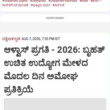
#Udayavani Digital
#Udayavani
#Udayavani Kannada
#RAIN
#ಶಾಲಾ –
ಕಾಲೇಜಿಗೆ ರಜೆ ಘೋಷಣೆ
#ಪುತ್ತೂರು ವಿಭಾಗ
#ಮಳೆ ರಜೆ
ADVERTISEMENT
ದಕ್ಷಿಣಕನ್ನಡ
AUG 7, 2026, 7:35 PM IST
ಆಳ್ವಾಸ್‌ ಪ್ರಗತಿ - 2026: ಬೃಹತ್
ಉಚಿತ ಉದ್ಯೋಗ ಮೇಳದ
ಮೊದಲ ದಿನ ಅಮೋಘ
ಪ್ರತಿಕ್ರಿಯೆ