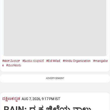
#ಈದ್‌ ಮಿಲಾದ್‌
#ಹಿಂದೂ ಸಂಘಟನೆ
#Eid Milad
#Hindu Organization
#mangalor
e
#ಮಂಗಳೂರು
ADVERTISEMENT
ದಕ್ಷಿಣಕನ್ನಡ
AUG 7, 2026, 9:17 PM IST
RAIN: ದ.ಕ ಜಿಲ್ಲೆಯ ನಾಲ್ಕು