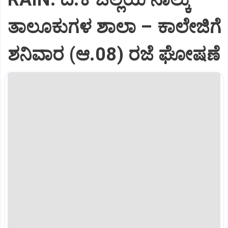
ತಾಲೂಕುಗಳ ಶಾಲಾ – ಕಾಲೇಜಿಗೆ
ಶನಿವಾರ (ಆ.08) ರಜೆ ಘೋಷಣೆ