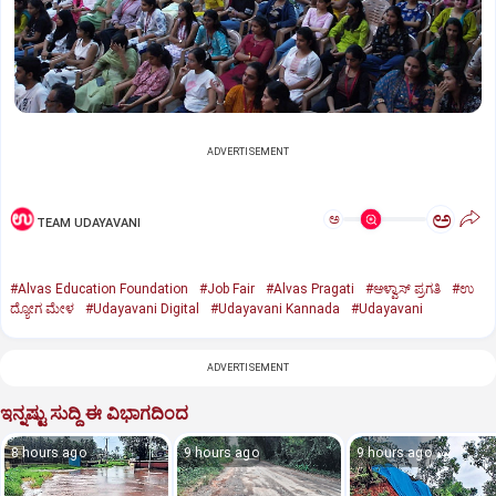
ADVERTISEMENT
ಅ
ಅ
TEAM UDAYAVANI
#Alvas Education Foundation
#Job Fair
#Alvas Pragati
#ಆಳ್ವಾಸ್‌ ಪ್ರಗತಿ
#ಉ
ದ್ಯೋಗ ಮೇಳ
#Udayavani Digital
#Udayavani Kannada
#Udayavani
ADVERTISEMENT
ಇನ್ನಷ್ಟು ಸುದ್ದಿ ಈ ವಿಭಾಗದಿಂದ
8 hours ago
9 hours ago
9 hours ago