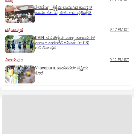
ಶಿವಮೊಗ್ಗ : ಕೈಕೈ ಮಿಲಾಯಿಸಿದ ಕಾಂಗ್ರೆಸ್
ಕಾರ್ಯಕರ್ತರು, ಕುರ್ಚಿಗಳು ಪುಡಿಪುಡಿ
ದಕ್ಷಿಣಕನ್ನಡ
9:17 PM IST
RAIN: ದ.ಕ ಜಿಲ್ಲೆಯ ನಾಲ್ಕು ತಾಲೂಕುಗಳ
ಶಾಲಾ – ಕಾಲೇಜಿಗೆ ಶನಿವಾರ (ಆ.08)
ರಜೆ ಘೋಷಣೆ
ವಿಜಯಪುರ
9:12 PM IST
Vijayapura: ಹಾಡಹಗಲೇ ವ್ಯಕ್ತಿಯ
ಕೊಲೆ