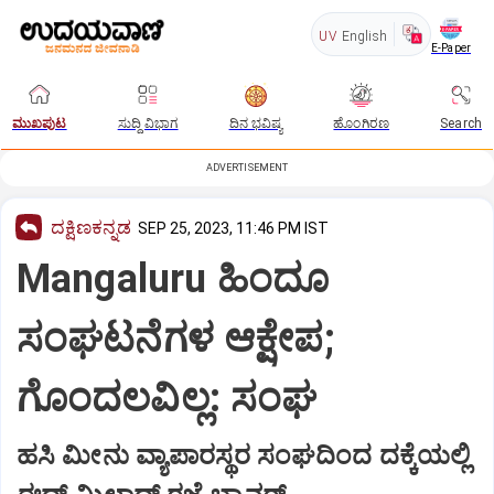
UV
English
E-Paper
ಮುಖಪುಟ
ಸುದ್ದಿ ವಿಭಾಗ
ದಿನ ಭವಿಷ್ಯ
ಹೊಂಗಿರಣ
Search
ADVERTISEMENT
ದಕ್ಷಿಣಕನ್ನಡ
SEP 25, 2023, 11:46 PM IST
Mangaluru ಹಿಂದೂ
ಸಂಘಟನೆಗಳ ಆಕ್ಷೇಪ;
ಗೊಂದಲವಿಲ್ಲ: ಸಂಘ
ಹಸಿ ಮೀನು ವ್ಯಾಪಾರಸ್ಥರ ಸಂಘದಿಂದ ದಕ್ಕೆಯಲ್ಲಿ