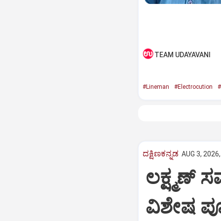
TEAM UDAYAVANI
#Lineman
#Electrocution
#
ದಕ್ಷಿಣಕನ್ನಡ
AUG 3, 2026,
ಲಕ್ಷ್ಮಣ್‌
ವಿಶೇಷ ಪೂಜ