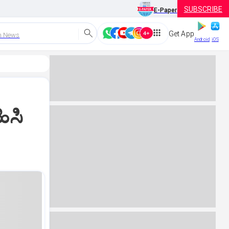
SUBSCRIBE
E-Paper
Get App
h News
Android
iOS
ಿಸಿ