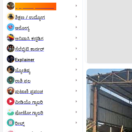
ಇಸ್ರೇಲ್- ಇರಾನ್‌ ಯುದ್ಧ
ಶಿಕ್ಷಣ / ಉದ್ಯೋಗ
ಆರೋಗ್ಯ
ಅನಿವಾಸಿ ಕನ್ನಡಿಗ
ಸೆಲೆಬ್ರಿಟಿ ಕಾರ್ನರ್‌
Explainer
ಜ್ಯೋತಿಷ್ಯ
ರಾಶಿ ಫಲ
ಪುಟಾಣಿ ಪ್ರಪಂಚ
ವೀಡಿಯೊ ಗ್ಯಾಲರಿ
ಫೋಟೋ ಗ್ಯಾಲರಿ
ರೀಲ್ಸ್