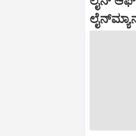
ಲೈನ್ ಆಫ್
ಲೈನ್‌ಮ್ಯ