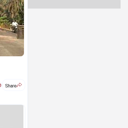
ಅ
Share