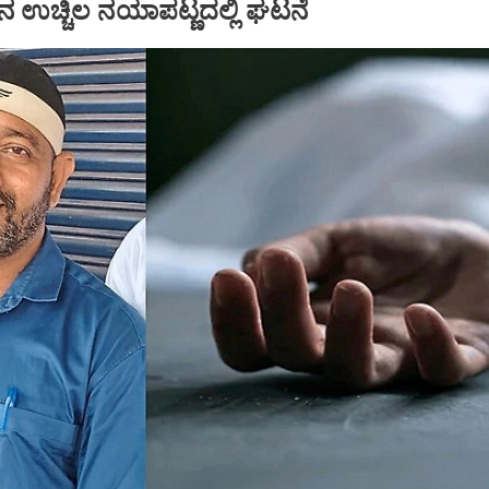
ನ ಉಚ್ಚಿಲ ನಯಾಪಟ್ಣದಲ್ಲಿ ಘಟನೆ