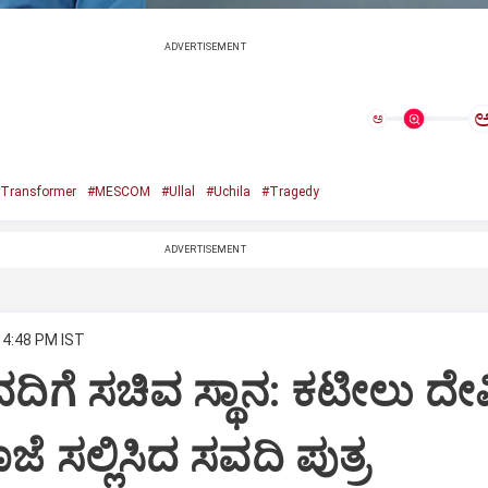
ADVERTISEMENT
ಅ
Transformer
#MESCOM
#Ullal
#Uchila
#Tragedy
ADVERTISEMENT
 4:48 PM IST
 ಸವದಿಗೆ ಸಚಿವ ಸ್ಥಾನ: ಕಟೀಲು ದೇವ
ೆ ಸಲ್ಲಿಸಿದ ಸವದಿ ಪುತ್ರ