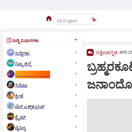
English
UV
ಸುದ್ದಿ ವಿಭಾಗಗಳು
ದಕ್ಷಿಣಕನ್ನಡ
APR 29
ಸುದ್ದಿಗಳು
ಬ್ರಹ್ಮರಕೂ
ನಿಮ್ಮ ಜಿಲ್ಲೆ
ಕಾಮನ್‌ ವೆಲ್ತ್‌ ಗೇಮ್ಸ್‌
ಜನಾಂದೋ
ಸಿನೆಮಾ
ಕ್ರೀಡೆ
ವೆಬ್ ಎಕ್ಸ್‌ಕ್ಲೂಸಿವ್
ಕ್ರೈಮ್
ವೈವಿಧ್ಯ