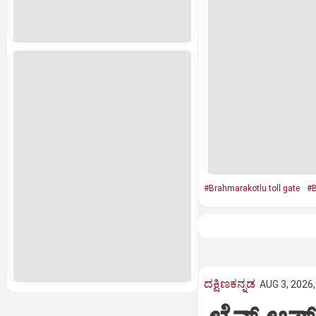
#Brahmarakotlu toll gate
#B
ದಕ್ಷಿಣಕನ್ನಡ
AUG 3, 2026,