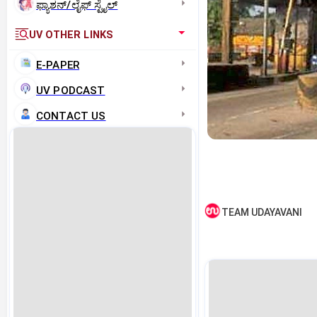
ಫ್ಯಾಶನ್/ಲೈಫ್‌ ಸ್ಟೈಲ್
UV OTHER LINKS
E-PAPER
UV PODCAST
CONTACT US
TEAM UDAYAVANI