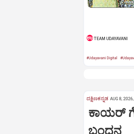
TEAM UDAYAVANI
#Udayavani Digital
#Udayav
ದಕ್ಷಿಣಕನ್ನಡ
AUG 8, 2026,
ಕಾಯರ್ ಗ
ಬಂಧನ