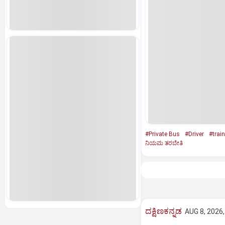
#Private Bus
#Driver
#trai
ನಿಯಮ ತರಬೇತಿ
ದಕ್ಷಿಣಕನ್ನಡ
AUG 8, 2026,