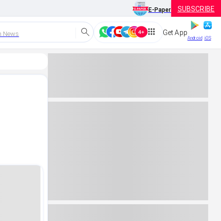
SUBSCRIBE
E-Paper
Get App
h News
Android
iOS