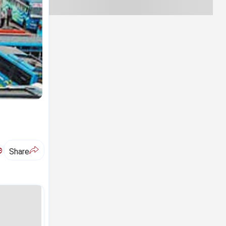
ಅ
Share