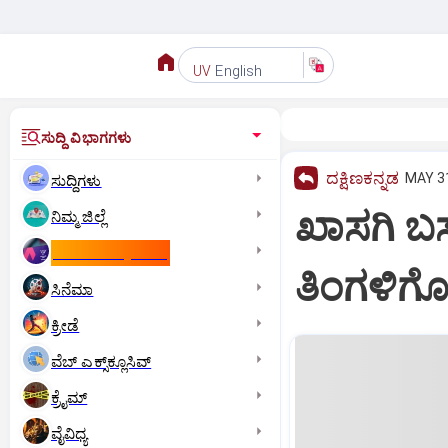
English
UV
ಸುದ್ದಿ ವಿಭಾಗಗಳು
ದಕ್ಷಿಣಕನ್ನಡ
MAY 31
ಸುದ್ದಿಗಳು
ಖಾಸಗಿ ಬಸ
ನಿಮ್ಮ ಜಿಲ್ಲೆ
ಕಾಮನ್‌ ವೆಲ್ತ್‌ ಗೇಮ್ಸ್‌
ತಿಂಗಳಿಗೊ
ಸಿನೆಮಾ
ಕ್ರೀಡೆ
ವೆಬ್ ಎಕ್ಸ್‌ಕ್ಲೂಸಿವ್
ಕ್ರೈಮ್
ವೈವಿಧ್ಯ