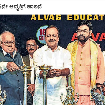
16ನೇ ಆವೃತ್ತಿಗೆ ಚಾಲನೆ