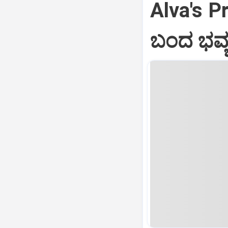
Alva's Pr
ಬಂದ ಭವ್ಯ