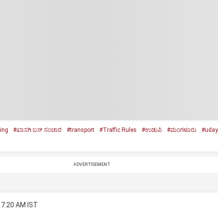
ning
#ಖಾಸಗಿ ಬಸ್‌ ಸಂಚಾರ
#transport
#Traffic Rules
#ಉಡುಪಿ
#ಮಂಗಳೂರು
#uday
ADVERTISEMENT
 7:20 AM IST