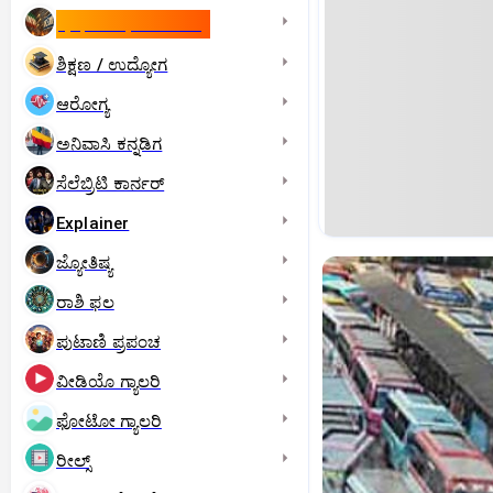
ಇಸ್ರೇಲ್- ಇರಾನ್‌ ಯುದ್ಧ
ಶಿಕ್ಷಣ / ಉದ್ಯೋಗ
ಆರೋಗ್ಯ
ಅನಿವಾಸಿ ಕನ್ನಡಿಗ
ಸೆಲೆಬ್ರಿಟಿ ಕಾರ್ನರ್‌
Explainer
ಜ್ಯೋತಿಷ್ಯ
ರಾಶಿ ಫಲ
ಪುಟಾಣಿ ಪ್ರಪಂಚ
ವೀಡಿಯೊ ಗ್ಯಾಲರಿ
ಫೋಟೋ ಗ್ಯಾಲರಿ
ರೀಲ್ಸ್