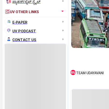
ಫ್ಯಾಶನ್/ಲೈಫ್‌ ಸ್ಟೈಲ್
UV OTHER LINKS
E-PAPER
UV PODCAST
CONTACT US
TEAM UDAYAVANI