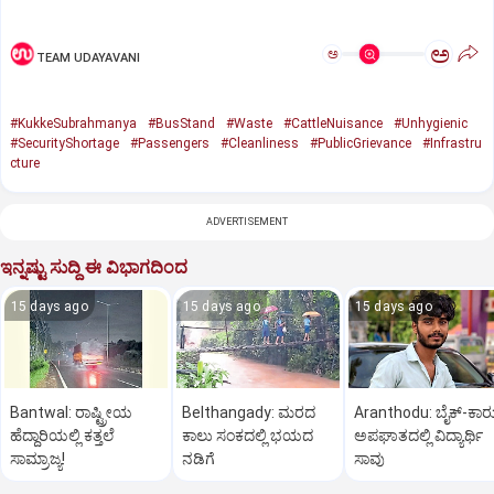
ಅ
ಅ
TEAM UDAYAVANI
#KukkeSubrahmanya
#BusStand
#Waste
#CattleNuisance
#Unhygienic
#SecurityShortage
#Passengers
#Cleanliness
#PublicGrievance
#Infrastru
cture
ADVERTISEMENT
ಇನ್ನಷ್ಟು ಸುದ್ದಿ ಈ ವಿಭಾಗದಿಂದ
15 days ago
15 days ago
15 days ago
Bantwal: ರಾಷ್ಟ್ರೀಯ
Belthangady: ಮರದ
Aranthodu: ಬೈಕ್-ಕಾರ
ಹೆದ್ದಾರಿಯಲ್ಲಿ ಕತ್ತಲೆ
ಕಾಲು ಸಂಕದಲ್ಲಿ ಭಯದ
ಅಪಘಾತದಲ್ಲಿ ವಿದ್ಯಾರ್ಥಿ
ಸಾಮ್ರಾಜ್ಯ!
ನಡಿಗೆ
ಸಾವು