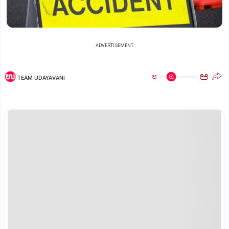
ADVERTISEMENT
ಅ
ಅ
TEAM UDAYAVANI