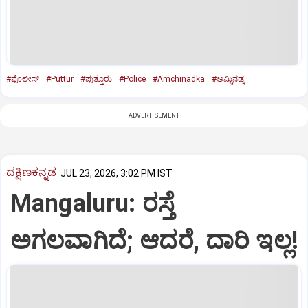
#ಪೊಲೀಸ್‌
#Puttur
#ಪುತ್ತೂರು
#Police
#Amchinadka
#ಅಮ್ಚಿನಡ್ಕ
ADVERTISEMENT
ದಕ್ಷಿಣಕನ್ನಡ
JUL 23, 2026, 3:02 PM IST
Mangaluru: ರಸ್ತೆ
ಅಗಲವಾಗಿದೆ; ಆದರೆ, ದಾರಿ ಇಲ್ಲ!