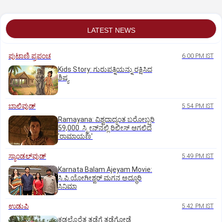
LATEST NEWS
ಪುಟಾಣಿ ಪ್ರಪಂಚ
6:00 PM IST
Kids Story: ಗುರುಪತ್ನಿಯನ್ನು ರಕ್ಷಿಸಿದ
ಶಿಷ್ಯ
ಬಾಲಿವುಡ್‌
5:54 PM IST
Ramayana: ವಿಶ್ವದಾದ್ಯಂತ ಬರೋಬ್ಬರಿ
59,000 ಸ್ಕ್ರೀನ್‌ನಲ್ಲಿ ರಿಲೀಸ್‌ ಆಗಲಿದೆ
'ರಾಮಾಯಣ'
ಸ್ಯಾಂಡಲ್‌ವುಡ್‌
5:49 PM IST
Karnata Balam Ajeyam Movie:
ಸಿ.ಪಿ.ಯೋಗೀಶ್ವರ್‌ ಮಗನ ಅದ್ಧೂರಿ
ಸಿನಿಮಾ
ಉಡುಪಿ
5:42 PM IST
ಕಡಲ್ಕೊರೆತ ತಡೆಗೆ ತಡೆಗೋಡೆ