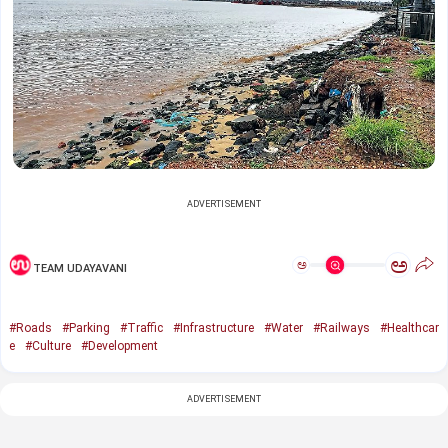
ADVERTISEMENT
ಅ
ಅ
TEAM UDAYAVANI
#Roads
#Parking
#Traffic
#Infrastructure
#Water
#Railways
#Healthcar
e
#Culture
#Development
ADVERTISEMENT