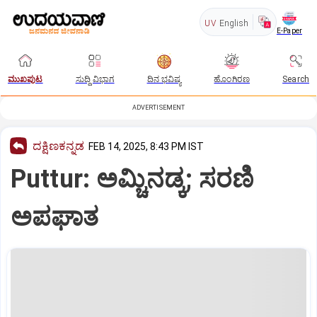
UV
English
E-Paper
ಮುಖಪುಟ
ಸುದ್ದಿ ವಿಭಾಗ
ದಿನ ಭವಿಷ್ಯ
ಹೊಂಗಿರಣ
Search
ADVERTISEMENT
ದಕ್ಷಿಣಕನ್ನಡ
FEB 14, 2025, 8:43 PM IST
Puttur: ಅಮ್ಚಿನಡ್ಕ; ಸರಣಿ
ಅಪಘಾತ