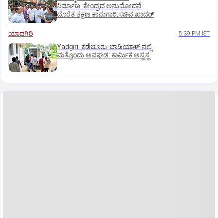
ನಿರ್ಮಾಣ: ಕೇಂದ್ರದ ಅನುಮೋದನೆ
ದೊರೆತ ತಕ್ಷಣ ಕಾಮಗಾರಿ:ಸಚಿವ ಖಾದರ್
ಯಾದಗಿರಿ
5:39 PM IST
Yadgiri: ಕಡೆಚೂರು-ಬಾಡಿಯಾಳ್ ನಲ್ಲಿ
ಮತ್ತೊಂದು ಅವಘಡ: ಕಾರ್ಮಿಕ ಅಸ್ವಸ್ಥ