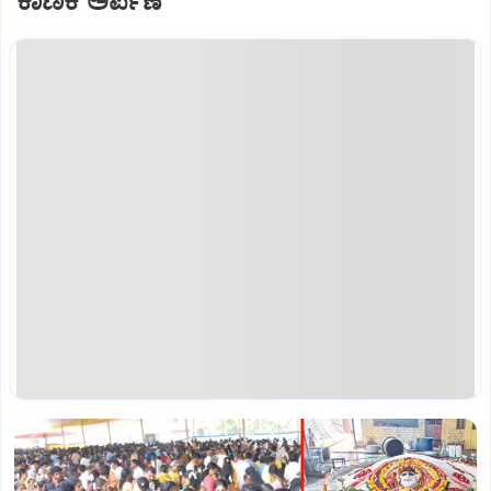
ಕಾಣಿಕೆ ಅರ್ಪಣೆ