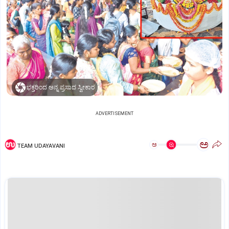
ಭಕ್ತರಿಂದ ಅನ್ನ ಪ್ರಸಾದ ಸ್ವೀಕಾರ
ADVERTISEMENT
ಅ
ಅ
TEAM UDAYAVANI