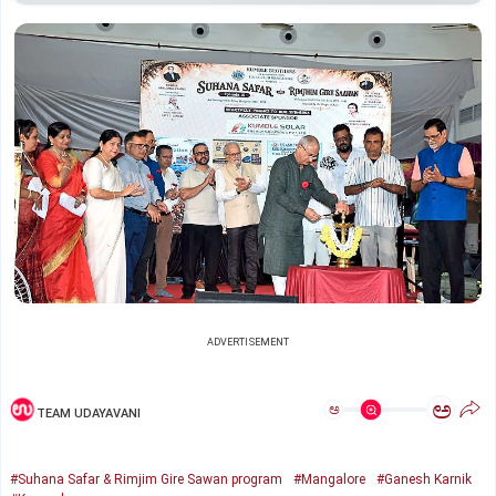
ADVERTISEMENT
ಅ
ಅ
TEAM UDAYAVANI
#Suhana Safar & Rimjim Gire Sawan program
#Mangalore
#Ganesh Karnik