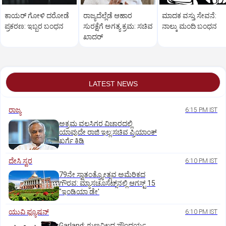
ಕಾಯರ್ ಗೋಳಿ ದರೋಡೆ
ರಾಜ್ಯದೆಲ್ಲೆಡೆ ಆಹಾರ
ಮಾದಕ ವಸ್ತು ಸೇವನೆ:
ಪ್ರಕರಣ: ಇಬ್ಬರ ಬಂಧನ
ಸುರಕ್ಷೆಗೆ ಅಗತ್ಯ ಕ್ರಮ: ಸಚಿವ
ನಾಲ್ಕು ಮಂದಿ ಬಂಧನ
ಖಾದರ್
LATEST NEWS
ರಾಜ್ಯ
6:15 PM IST
ಅಕ್ರಮ ವಲಸಿಗರ ವಿಚಾರದಲ್ಲಿ
ಯಾವುದೇ ರಾಜಿ ಇಲ್ಲ:ಸಚಿವ ಪ್ರಿಯಾಂಕ್
ಖರ್ಗೆ ಕಿಡಿ
ದೇಸಿ ಸ್ವರ
6:10 PM IST
79ನೇ ಸ್ವಾತಂತ್ರ್ಯೋತ್ಸವ ಅಮೆರಿಕದ
ಗೌರವ: ಮ್ಯಾಸಚೂಸೆಟ್ಸ್‌ನಲ್ಲಿ ಆಗಸ್ಟ್‌ 15
"ಇಂಡಿಯಾ ಡೇ'
ಯುವಿ ಫ್ಯೂಷನ್
6:10 PM IST
Garland: ಗುಣವಿಲ್ಲದ ಸೌಂದರ್ಯ