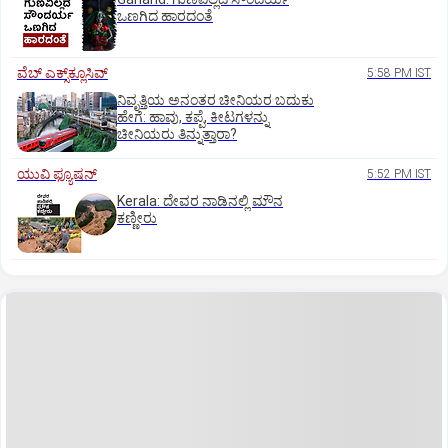
ಒಣಗಿದ ಹಾರದಂತೆ
ವೆಬ್ ಎಕ್ಸ್‌ಕ್ಲೂಸಿವ್
5:58 PM IST
ನಿವೃತ್ತಿಯ ಅನಂತರ ಚೀನಿಯರ ಬದುಕು
ಹೇಗೆ: ಹಾವು, ಕಪ್ಪೆ, ಕೀಟಗಳನ್ನು
ಚೀನಿಯರು ತಿನ್ನುತ್ತಾರಾ?
ಯುವಿ ಫ್ಯೂಷನ್
5:52 PM IST
Kerala: ದೇವರ ನಾಡಿನಲ್ಲಿ ಮೌನ
ಕಣ್ಣೀರು