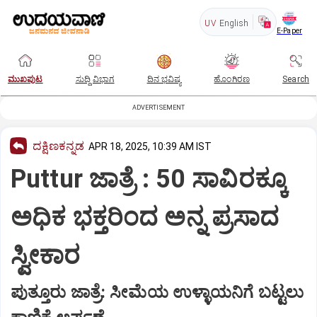
UV
English
E-Paper
ಮುಖಪುಟ
ಸುದ್ದಿ ವಿಭಾಗ
ದಿನ ಭವಿಷ್ಯ
ಹೊಂಗಿರಣ
Search
ADVERTISEMENT
ದಕ್ಷಿಣಕನ್ನಡ
APR 18, 2025, 10:39 AM IST
Puttur ಜಾತ್ರೆ : 50 ಸಾವಿರಕ್ಕೂ
ಅಧಿಕ ಭಕ್ತರಿಂದ ಅನ್ನ ಪ್ರಸಾದ
ಸ್ವೀಕಾರ
ಪುತ್ತೂರು ಜಾತ್ರೆ: ಸೀಮೆಯ ಉಳ್ಳಾಯನಿಗೆ ಬಟ್ಟಲು