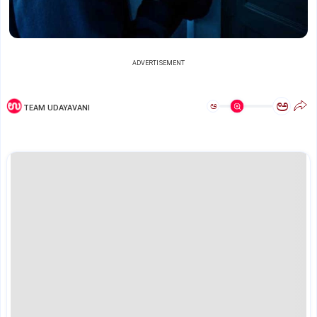
ADVERTISEMENT
ಅ
ಅ
TEAM UDAYAVANI