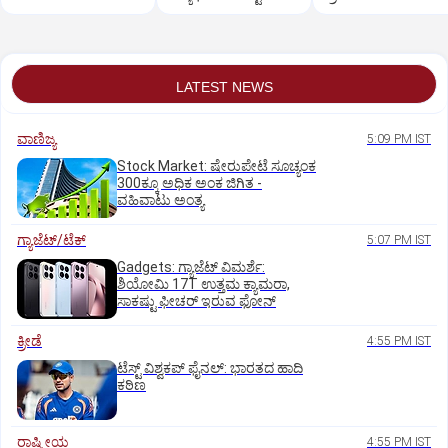
LATEST NEWS
ವಾಣಿಜ್ಯ
5:09 PM IST
Stock Market: ಷೇರುಪೇಟೆ ಸೂಚ್ಯಂಕ
300ಕ್ಕೂ ಅಧಿಕ ಅಂಕ ಜಿಗಿತ -
ವಹಿವಾಟು ಅಂತ್ಯ
ಗ್ಯಾಜೆಟ್/ಟೆಕ್
5:07 PM IST
Gadgets: ಗ್ಯಾಜೆಟ್ ವಿಮರ್ಶೆ:
ಶಿಯೋಮಿ 17T ಉತ್ತಮ ಕ್ಯಾಮರಾ,
ಸಾಕಷ್ಟು ಫೀಚರ್ ಇರುವ ಫೋನ್
ಕ್ರೀಡೆ
4:55 PM IST
ಟೆಸ್ಟ್ ವಿಶ್ವಕಪ್‌ ಫೈನಲ್‌: ಭಾರತದ ಹಾದಿ
ಕಠಿಣ
ರಾಷ್ಟ್ರೀಯ
4:55 PM IST