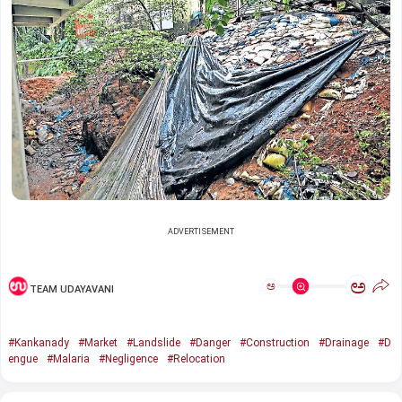
ADVERTISEMENT
ಅ
ಅ
TEAM UDAYAVANI
#Kankanady
#Market
#Landslide
#Danger
#Construction
#Drainage
#D
engue
#Malaria
#Negligence
#Relocation