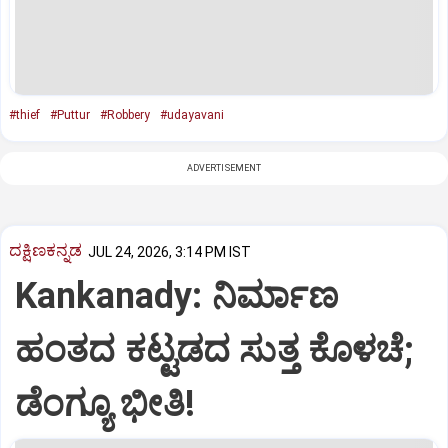
#thief
#Puttur
#Robbery
#udayavani
ADVERTISEMENT
ದಕ್ಷಿಣಕನ್ನಡ
JUL 24, 2026, 3:14 PM IST
Kankanady: ನಿರ್ಮಾಣ
ಹಂತದ ಕಟ್ಟಡದ ಸುತ್ತ ಕೊಳಚೆ;
ಡೆಂಗ್ಯೂ ಭೀತಿ!