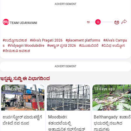
ADVERTISEMENT
ಅ
ಅ
TEAM UDAYAVANI
#ಉದ್ಯೋಗಾವಕಾಶ
#Alva’s Pragati 2026
#placement platforms
#Alva’s Campu
s
#Vidyagiri Moodubidire
#ಆಳ್ವಾಸ್‌ ಪ್ರಗತಿ 2026
#ಮೂಡುಬಿದರೆ
#ವಿವಿಧ ಉದ್ಯೋಗ
#ನೇಮಕಾತಿ ಅವಕಾಶ
ADVERTISEMENT
ಇನ್ನಷ್ಟು ಸುದ್ದಿ ಈ ವಿಭಾಗದಿಂದ
13 days ago
13 days ago
13 days ago
ಉರ್ವಸ್ಟೋರ್‌ ಮಾರುಕಟ್ಟೆಗೆ
Moodbidri:
Belthangady: ಕಾಡಾನೆ
ಬೇಕಿದೆ ನವ ರೂಪ
ಕಡಂದಲೆಯಲ್ಲಿ
ಭಯದಲ್ಲಿ ನಲುಗಿದ
ಅತ್ಯಾಧುನಿಕ ಸಬ್‌ಸ್ಟೇಷನ್‌
ಗ್ರಾಮಗಳು