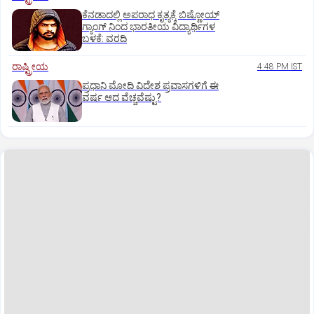
ಕೆನಡಾದಲ್ಲಿ ಅಪರಾಧ ಕೃತ್ಯಕ್ಕೆ ಬಿಷ್ಣೋಯ್
ಗ್ಯಾಂಗ್ ನಿಂದ ಭಾರತೀಯ ವಿದ್ಯಾರ್ಥಿಗಳ
ಬಳಕೆ: ವರದಿ
ರಾಷ್ಟ್ರೀಯ
4:48 PM IST
ಪ್ರಧಾನಿ ಮೋದಿ ವಿದೇಶ ಪ್ರವಾಸಗಳಿಗೆ ಈ
ವರ್ಷ ಆದ ವೆಚ್ಚವೆಷ್ಟು?