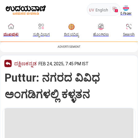
UV
English
E-Paper
ಮುಖಪುಟ
ಸುದ್ದಿ ವಿಭಾಗ
ದಿನ ಭವಿಷ್ಯ
ಹೊಂಗಿರಣ
Search
ADVERTISEMENT
ದಕ್ಷಿಣಕನ್ನಡ
FEB 24, 2025, 7:45 PM IST
Puttur: ನಗರದ ವಿವಿಧ
ಅಂಗಡಿಗಳಲ್ಲಿ ಕಳ್ಳತನ