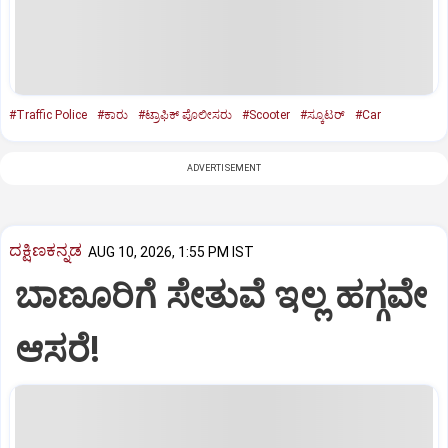
#Traffic Police
#ಕಾರು
#ಟ್ರಾಫಿಕ್‌ ಪೊಲೀಸರು
#Scooter
#ಸ್ಕೂಟರ್‌
#Car
ADVERTISEMENT
ದಕ್ಷಿಣಕನ್ನಡ
AUG 10, 2026, 1:55 PM IST
ಬಾಣೂರಿಗೆ ಸೇತುವೆ ಇಲ್ಲ ಹಗ್ಗವೇ
ಆಸರೆ!