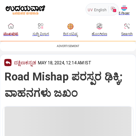
UV
English
E-Paper
ಮುಖಪುಟ
ಸುದ್ದಿ ವಿಭಾಗ
ದಿನ ಭವಿಷ್ಯ
ಹೊಂಗಿರಣ
Search
ADVERTISEMENT
ದಕ್ಷಿಣಕನ್ನಡ
MAY 18, 2024, 12:14 AM IST
Road Mishap ಪರಸ್ಪರ ಢಿಕ್ಕಿ;
ವಾಹನಗಳು ಜಖಂ