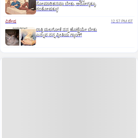
ಸೋಮಾರಿತನವೂ ಬೇಕು, ಆರೋಗ್ಯಕ್ಕೂ,
ಸಂತೋಷಕ್ಕೂ!
ವಿಶೇಷ
12:57 PM IST
ರಾತ್ರಿ ಮಲಗೋಕೆ ನನ್ನ ಹೊಟ್ಟೆಯೇ ಬೇಕು
ಎನ್ನುವ ನನ್ನ ಪ್ರೀತಿಯ ಗ್ಯಾಂಗ್!