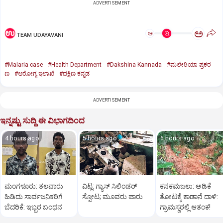
ADVERTISEMENT
ಅ
ಅ
TEAM UDAYAVANI
#Malaria case
#Health Department
#Dakshina Kannada
#ಮಲೇರಿಯಾ ಪ್ರಕರ
ಣ
#ಆರೋಗ್ಯ ಇಲಾಖೆ
#ದಕ್ಷಿಣ ಕನ್ನಡ
ADVERTISEMENT
ಇನ್ನಷ್ಟು ಸುದ್ದಿ ಈ ವಿಭಾಗದಿಂದ
4 hours ago
5 hours ago
6 hours ago
ಮಂಗಳೂರು: ತಲವಾರು
ವಿಟ್ಲ: ಗ್ಯಾಸ್‌ ಸಿಲಿಂಡರ್‌
ಕನಕಮಜಲು: ಅಡಿಕೆ
ಹಿಡಿದು ಸಾರ್ವಜನಿಕರಿಗೆ
ಸ್ಫೋಟ; ಮೂವರು ಪಾರು
ತೋಟಕ್ಕೆ ಕಾಡಾನೆ ದಾಳಿ:
ಬೆದರಿಕೆ: ಇಬ್ಬರ ಬಂಧನ
ಗ್ರಾಮಸ್ಥರಲ್ಲಿ ಆತಂಕ!