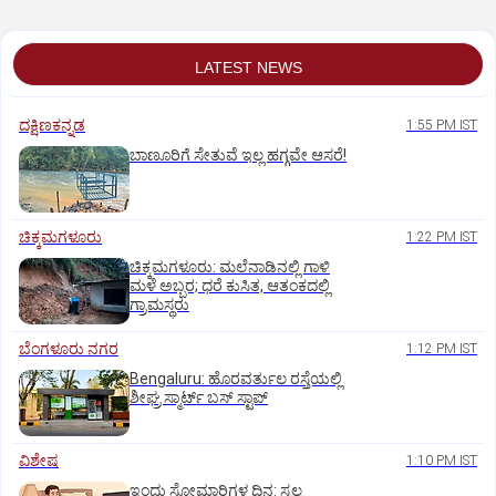
LATEST NEWS
ದಕ್ಷಿಣಕನ್ನಡ
1:55 PM IST
ಬಾಣೂರಿಗೆ ಸೇತುವೆ ಇಲ್ಲ ಹಗ್ಗವೇ ಆಸರೆ!
ಚಿಕ್ಕಮಗಳೂರು
1:22 PM IST
ಚಿಕ್ಕಮಗಳೂರು: ಮಲೆನಾಡಿನಲ್ಲಿ ಗಾಳಿ
ಮಳೆ ಅಬ್ಬರ; ಧರೆ ಕುಸಿತ, ಆತಂಕದಲ್ಲಿ
ಗ್ರಾಮಸ್ಥರು
ಬೆಂಗಳೂರು ನಗರ
1:12 PM IST
Bengaluru: ಹೊರವರ್ತುಲ ರಸ್ತೆಯಲ್ಲಿ
ಶೀಘ್ರ ಸ್ಮಾರ್ಟ್‌ ಬಸ್‌ ಸ್ಟಾಪ್‌
ವಿಶೇಷ
1:10 PM IST
ಇಂದು ಸೋಮಾರಿಗಳ ದಿನ: ಸ್ವಲ್ಪ