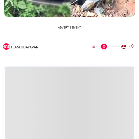
ADVERTISEMENT
ಅ
ಅ
TEAM UDAYAVANI