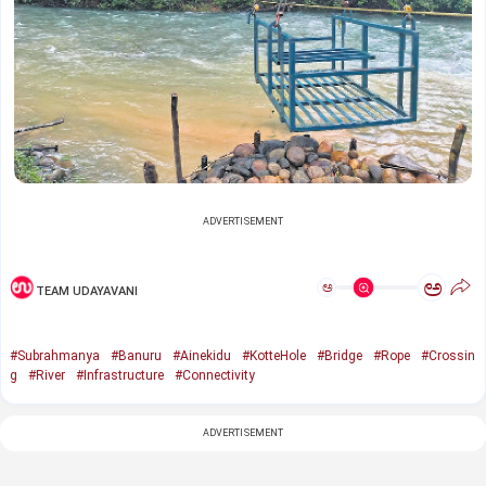
ADVERTISEMENT
ಅ
ಅ
TEAM UDAYAVANI
#Subrahmanya
#Banuru
#Ainekidu
#KotteHole
#Bridge
#Rope
#Crossin
g
#River
#Infrastructure
#Connectivity
ADVERTISEMENT