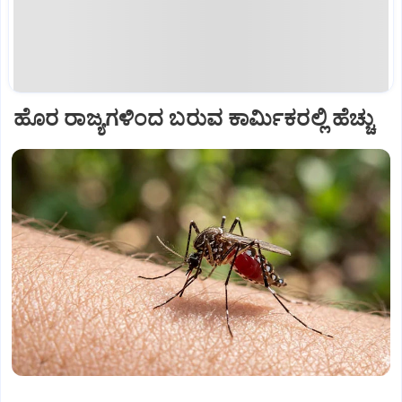
ಹೊರ ರಾಜ್ಯಗಳಿಂದ ಬರುವ ಕಾರ್ಮಿಕರಲ್ಲಿ ಹೆಚ್ಚು