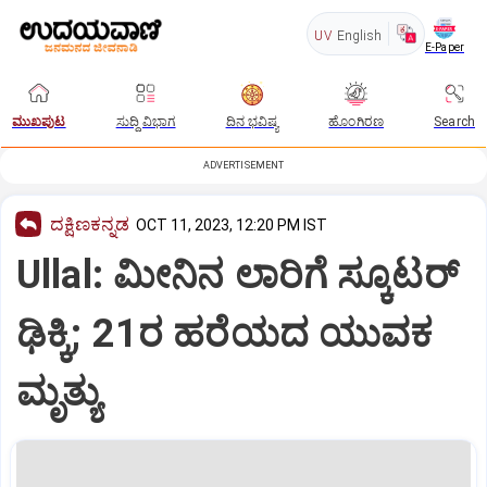
UV
English
E-Paper
ಮುಖಪುಟ
ಸುದ್ದಿ ವಿಭಾಗ
ದಿನ ಭವಿಷ್ಯ
ಹೊಂಗಿರಣ
Search
ADVERTISEMENT
ದಕ್ಷಿಣಕನ್ನಡ
OCT 11, 2023, 12:20 PM IST
Ullal: ಮೀನಿನ ಲಾರಿಗೆ ಸ್ಕೂಟರ್‌
ಢಿಕ್ಕಿ; 21ರ ಹರೆಯದ ಯುವಕ
ಮೃತ್ಯು