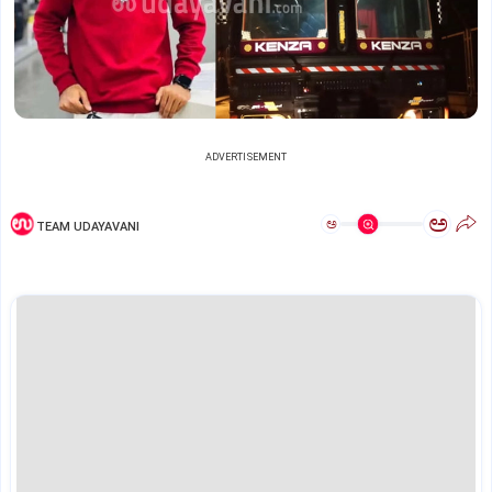
ADVERTISEMENT
ಅ
ಅ
TEAM UDAYAVANI