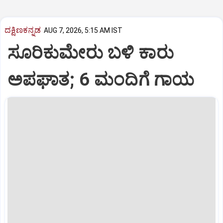
ದಕ್ಷಿಣಕನ್ನಡ
AUG 7, 2026, 5:15 AM IST
ಸೂರಿಕುಮೇರು ಬಳಿ ಕಾರು
ಅಪಘಾತ; 6 ಮಂದಿಗೆ ಗಾಯ