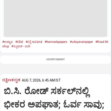
#ಉಳ್ಳಾಲ
#Ullal
#ರಸ್ತೆ ಅಪಘಾತ
#Kannadapapers
#udayavanipaper
#Road Mi
shup
#ಸ್ಕೂಟರ್‌ - ಲಾರಿ
ADVERTISEMENT
ದಕ್ಷಿಣಕನ್ನಡ
AUG 7, 2026, 6:45 AM IST
ಬಿ.ಸಿ. ರೋಡ್‌ ಸರ್ಕಲ್‌ನಲ್ಲಿ
ಭೀಕರ ಅಪಘಾತ; ಓರ್ವ ಸಾವು;