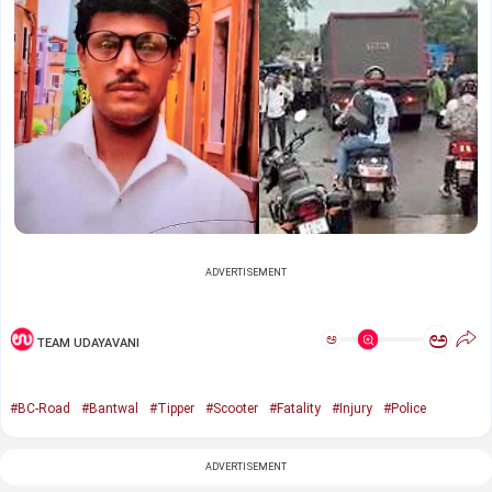
ADVERTISEMENT
ಅ
ಅ
TEAM UDAYAVANI
#BC-Road
#Bantwal
#Tipper
#Scooter
#Fatality
#Injury
#Police
ADVERTISEMENT