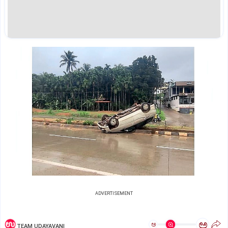
ADVERTISEMENT
ಅ
ಅ
TEAM UDAYAVANI