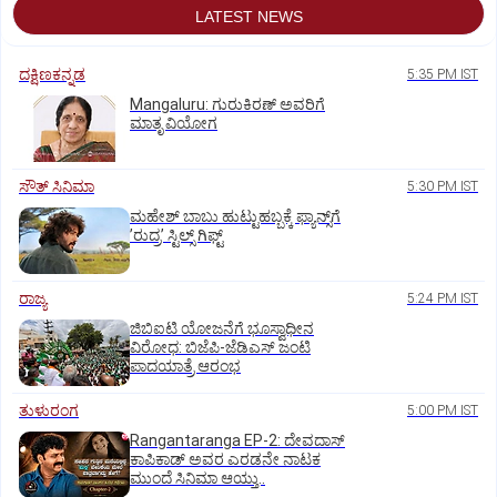
LATEST NEWS
ದಕ್ಷಿಣಕನ್ನಡ
5:35 PM IST
Mangaluru: ಗುರುಕಿರಣ್ ಅವರಿಗೆ
ಮಾತೃ ವಿಯೋಗ
ಸೌತ್‌ ಸಿನಿಮಾ
5:30 PM IST
ಮಹೇಶ್‌ ಬಾಬು ಹುಟ್ಟುಹಬ್ಬಕ್ಕೆ ಫ್ಯಾನ್ಸ್‌ಗೆ
ʼರುದ್ರʼ ಸ್ಟಿಲ್ಸ್‌ ಗಿಫ್ಟ್
ರಾಜ್ಯ
5:24 PM IST
ಜಿಬಿಐಟಿ ಯೋಜನೆಗೆ ಭೂಸ್ವಾಧೀನ
ವಿರೋಧ: ಬಿಜೆಪಿ-ಜೆಡಿಎಸ್‌ ಜಂಟಿ
ಪಾದಯಾತ್ರೆ ಆರಂಭ
ತುಳುರಂಗ
5:00 PM IST
Rangantaranga EP-2: ದೇವದಾಸ್
ಕಾಪಿಕಾಡ್‌ ಅವರ ಎರಡನೇ ನಾಟಕ
ಮುಂದೆ ಸಿನಿಮಾ ಆಯ್ತು..