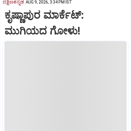
ದಕ್ಷಿಣಕನ್ನಡ
AUG 9, 2026, 3:34 PM IST
ಕೃಷ್ಣಾಪುರ ಮಾರ್ಕೆಟ್‌:
ಮುಗಿಯದ ಗೋಳು!