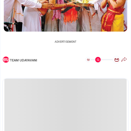
ADVERTISEMENT
ಅ
ಅ
TEAM UDAYAVANI