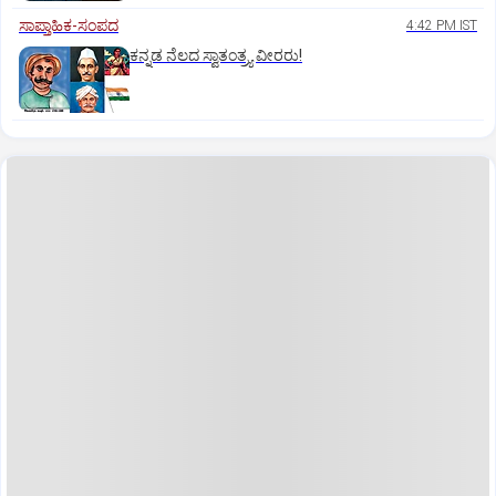
ಸಾಪ್ತಾಹಿಕ-ಸಂಪದ
4:42 PM IST
ಕನ್ನಡ ನೆಲದ ಸ್ವಾತಂತ್ರ್ಯ ವೀರರು!