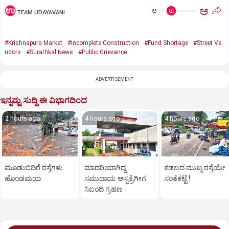
ಅ
ಅ
TEAM UDAYAVANI
#Krishnapura Market
#Incomplete Construction
#Fund Shortage
#Street Ve
ndors
#Surathkal News
#Public Grievance
ADVERTISEMENT
ಇನ್ನಷ್ಟು ಸುದ್ದಿ ಈ ವಿಭಾಗದಿಂದ
2 hours ago
4 hours ago
4 hours ago
ಮೂಡುಬಿದಿರೆ ರಸ್ತೆಗಳು
ಮಾದರಿಯಾಗಿದ್ದ
ಕಡಬದ ಮುಖ್ಯ ರಸ್ತೆಯೇ
ಹೊಂಡಮಯ
ಸಮುದಾಯ ಆಸ್ಪತ್ರೆಗೀಗ
ಸಂತೆಕಟ್ಟೆ !
ಸಿಬಂದಿ ಗ್ರಹಣ