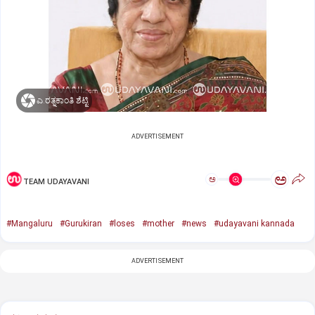
ಎ.ರತ್ನಕಾಂತಿ ಶೆಟ್ಟಿ
ADVERTISEMENT
ಅ
ಅ
TEAM UDAYAVANI
#Mangaluru
#Gurukiran
#loses
#mother
#news
#udayavani kannada
ADVERTISEMENT