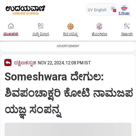
UV
English
E-Paper
ಮುಖಪುಟ
ಸುದ್ದಿ ವಿಭಾಗ
ದಿನ ಭವಿಷ್ಯ
ಹೊಂಗಿರಣ
Search
ADVERTISEMENT
ದಕ್ಷಿಣಕನ್ನಡ
NOV 22, 2024, 12:08 PM IST
Someshwara ದೇಗುಲ:
ಶಿವಪಂಚಾಕ್ಷರಿ ಕೋಟಿ ನಾಮಜಪ
ಯಜ್ಞ ಸಂಪನ್ನ