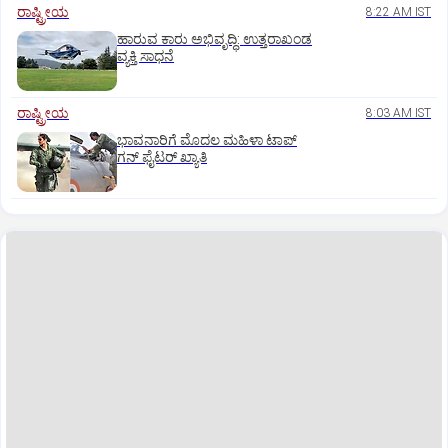
ರಾಷ್ಟ್ರೀಯ
8:22 AM IST
ಹಾರುವ ಕಾರು ಅಭಿವೃದ್ಧಿ: ಉತ್ತರಾಖಂಡ
ವ್ಯಕ್ತಿ ಸಾಧನೆ
ರಾಷ್ಟ್ರೀಯ
8:03 AM IST
ಭಾವನಾರಿಗೆ ಮೊದಲ ಮಹಿಳಾ ಟಾಪ್‌
ಗನ್‌ ಫೈಟರ್‌ ಖ್ಯಾತಿ