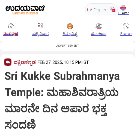
UV
English
E-Paper
ಮುಖಪುಟ
ಸುದ್ದಿ ವಿಭಾಗ
ದಿನ ಭವಿಷ್ಯ
ಹೊಂಗಿರಣ
Search
ADVERTISEMENT
ದಕ್ಷಿಣಕನ್ನಡ
FEB 27, 2025, 10:15 PM IST
Sri Kukke Subrahmanya
Temple: ಮಹಾಶಿವರಾತ್ರಿಯ
ಮಾರನೇ ದಿನ ಅಪಾರ ಭಕ್ತ
ಸಂದಣಿ