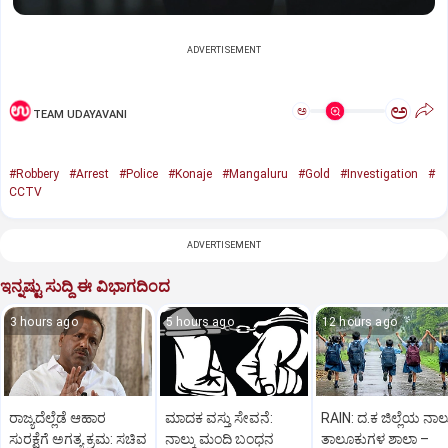
ADVERTISEMENT
ಅ
ಅ
TEAM UDAYAVANI
#Robbery
#Arrest
#Police
#Konaje
#Mangaluru
#Gold
#Investigation
#
CCTV
ADVERTISEMENT
ಇನ್ನಷ್ಟು ಸುದ್ದಿ ಈ ವಿಭಾಗದಿಂದ
3 hours ago
5 hours ago
12 hours ago
ರಾಜ್ಯದೆಲ್ಲೆಡೆ ಆಹಾರ
ಮಾದಕ ವಸ್ತು ಸೇವನೆ:
RAIN: ದ.ಕ ಜಿಲ್ಲೆಯ ನಾಲ್
ಸುರಕ್ಷೆಗೆ ಅಗತ್ಯ ಕ್ರಮ: ಸಚಿವ
ನಾಲ್ಕು ಮಂದಿ ಬಂಧನ
ತಾಲೂಕುಗಳ ಶಾಲಾ –