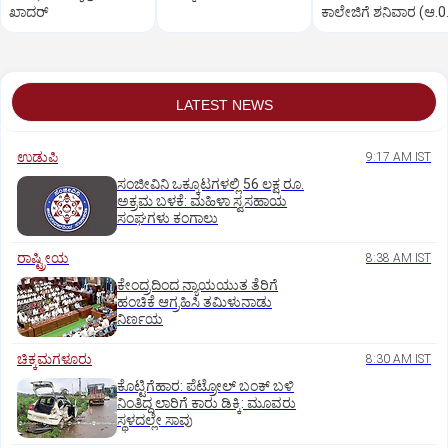
ಖಾದರ್
ಕಾಲೇಜಿಗೆ ಶನಿವಾರ (ಆ.0
ರಜೆ ಘೋಷಣೆ
LATEST NEWS
ಉಡುಪಿ
9:17 AM IST
ಸಂಜೀವಿನಿ ಒಕ್ಕೂಟಗಳಲ್ಲಿ 56 ಲಕ್ಷ ರೂ.
ಅಕ್ರಮ ಬಳಕೆ: ಮಹಿಳಾ ಸ್ವಸಹಾಯ
ಸಂಘಗಳು ಕಂಗಾಲು
ರಾಷ್ಟ್ರೀಯ
8:38 AM IST
ಕೇಂದ್ರದಿಂದ ನ್ಯಾಯಯುತ ತೆರಿಗೆ
ಹಂಚಿಕೆ ಆಗ್ರಹಿಸಿ ತಮಿಳುನಾಡು
ನಿರ್ಣಯ
ಚಿಕ್ಕಮಗಳೂರು
8:30 AM IST
ಕೊಟ್ಟಿಗೆಹಾರ: ಪೆಟ್ರೋಲ್ ಬಂಕ್ ಬಳಿ
ನಿಂತಿದ್ದ ಲಾರಿಗೆ ಕಾರು ಡಿಕ್ಕಿ: ಮೂವರು
ಸ್ಥಳದಲ್ಲೇ ಸಾವು