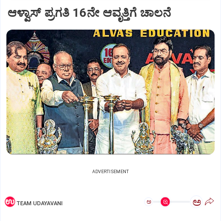
ಆಳ್ವಾಸ್‌ ಪ್ರಗತಿ 16ನೇ ಆವೃತ್ತಿಗೆ ಚಾಲನೆ
ADVERTISEMENT
ಅ
ಅ
TEAM UDAYAVANI