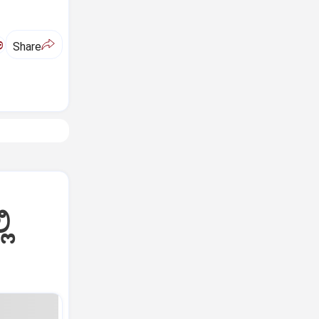
ಅ
Share
ಿ