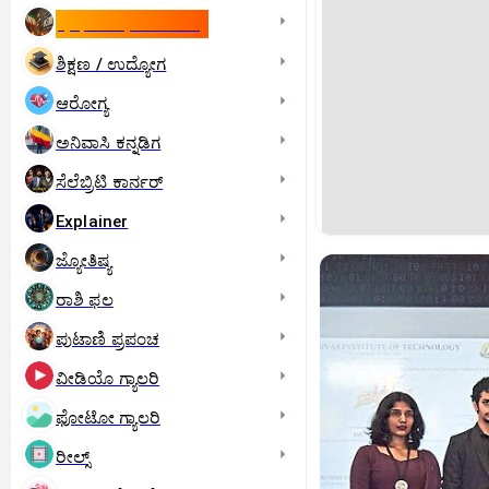
ಇಸ್ರೇಲ್- ಇರಾನ್‌ ಯುದ್ಧ
ಶಿಕ್ಷಣ / ಉದ್ಯೋಗ
ಆರೋಗ್ಯ
ಅನಿವಾಸಿ ಕನ್ನಡಿಗ
ಸೆಲೆಬ್ರಿಟಿ ಕಾರ್ನರ್‌
Explainer
ಜ್ಯೋತಿಷ್ಯ
ರಾಶಿ ಫಲ
ಪುಟಾಣಿ ಪ್ರಪಂಚ
ವೀಡಿಯೊ ಗ್ಯಾಲರಿ
ಫೋಟೋ ಗ್ಯಾಲರಿ
ರೀಲ್ಸ್