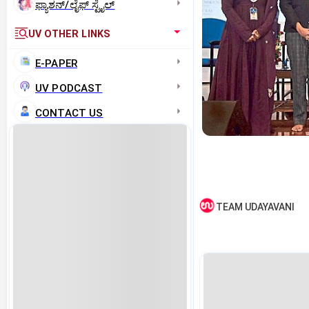
ಫ್ಯಾಶನ್/ಲೈಫ್‌ ಸ್ಟೈಲ್
UV OTHER LINKS
E-PAPER
UV PODCAST
CONTACT US
TEAM UDAYAVANI