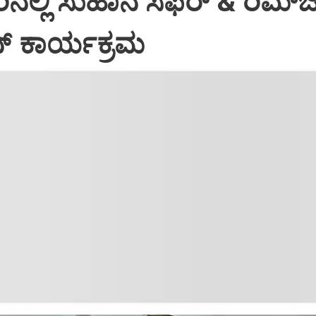
ಲ್ಲಿ ಸುಹಾನ ಸಫರ್ & ರಿಮ್‌
ನ್ ಕಾರ್ಯಕ್ರಮ