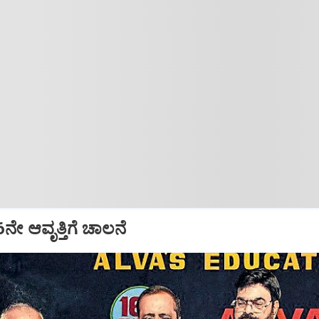
16ನೇ ಆವೃತ್ತಿಗೆ ಚಾಲನೆ