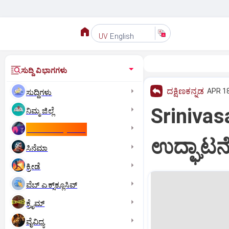
English
UV
ಸುದ್ದಿ ವಿಭಾಗಗಳು
ದಕ್ಷಿಣಕನ್ನಡ
APR 18
ಸುದ್ದಿಗಳು
Srinivasa
ನಿಮ್ಮ ಜಿಲ್ಲೆ
ಕಾಮನ್‌ ವೆಲ್ತ್‌ ಗೇಮ್ಸ್‌
ಉದ್ಘಾಟನ
ಸಿನೆಮಾ
ಕ್ರೀಡೆ
ವೆಬ್ ಎಕ್ಸ್‌ಕ್ಲೂಸಿವ್
ಕ್ರೈಮ್
ವೈವಿಧ್ಯ