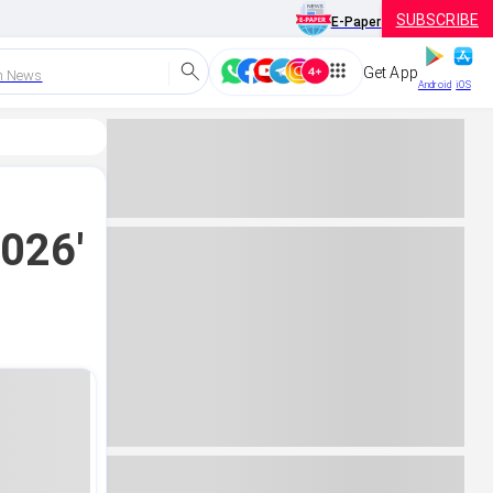
SUBSCRIBE
E-Paper
Get App
h News
Android
iOS
2026'