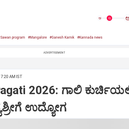
ಅ
e Sawan program
#Mangalore
#Ganesh Karnik
#Kannada news
ADVERTISEMENT
 7:20 AM IST
agati 2026: ಗಾಲಿ ಕುರ್ಚಿಯಲ್ಲ
ಶ್ರೀಗೆ ಉದ್ಯೋಗ