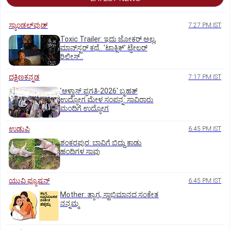
ಸ್ಯಾಂಡಲ್‌ವುಡ್‌
7:27 PM IST
Toxic Trailer: ಇದು ಜೋಕರ್‌ ಅಲ್ಲ,
ಮಾನ್‌ಸ್ಟರ್‌ ಕಥೆ.. ʼಟಾಕ್ಸಿಕ್‌ʼ ಟ್ರೇಲರ್‌
ರಿಲೀಸ್..
ದಕ್ಷಿಣಕನ್ನಡ
7:17 PM IST
'ಆಳ್ವಾಸ್‌ ಪ್ರಗತಿ-2026' ಬೃಹತ್
ಉದ್ಯೋಗ ಮೇಳ ಸಂಪನ್ನ: ಸಾವಿರಾರು
ಮಂದಿಗೆ ಉದ್ಯೋಗ
ಉಡುಪಿ
6:45 PM IST
ಶಂಕರಪುರ: ಬಾವಿಗೆ ಬಿದ್ದು ಕಾಡು
ಹಂದಿಗಳ ಸಾವು
ಯುವಿ ಫ್ಯೂಷನ್
6:45 PM IST
Mother: ತ್ಯಾಗ, ಸ್ವಾಭಿಮಾನದ ಸಂಕೇತ
ನನ್ನಮ್ಮ