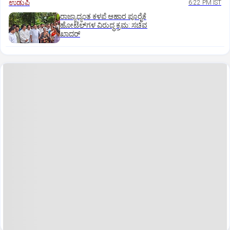
ಉಡುಪಿ
6:22 PM IST
ರಾಜ್ಯಾದ್ಯಂತ ಕಳಪೆ ಆಹಾರ ಪೂರೈಕೆ
ಹೋಟೆಲ್‌ಗಳ ವಿರುದ್ಧ ಕ್ರಮ: ಸಚಿವ
ಖಾದರ್