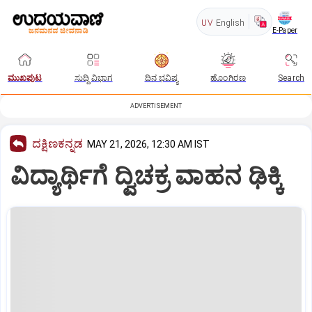
UV
English
E-Paper
ಮುಖಪುಟ
ಸುದ್ದಿ ವಿಭಾಗ
ದಿನ ಭವಿಷ್ಯ
ಹೊಂಗಿರಣ
Search
ADVERTISEMENT
ದಕ್ಷಿಣಕನ್ನಡ
MAY 21, 2026, 12:30 AM IST
ವಿದ್ಯಾರ್ಥಿಗೆ ದ್ವಿಚಕ್ರ ವಾಹನ ಢಿಕ್ಕಿ