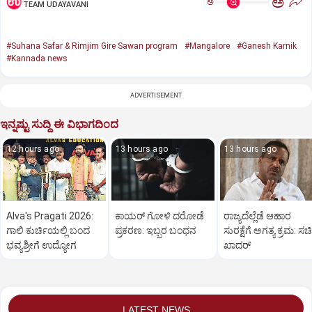
ಅ
ಅ
TEAM UDAYAVANI
#Suhana Safar & Rimjim Gire Sawan program
#Mangalore
#Ganesh Karnik
#Kannada news
ADVERTISEMENT
ಇನ್ನಷ್ಟು ಸುದ್ದಿ ಈ ವಿಭಾಗದಿಂದ
12 hours ago
13 hours ago
13 hours ago
Alva's Pragati 2026:
ಕಾಯರ್ ಗೋಳಿ ದರೋಡೆ
ರಾಜ್ಯದೆಲ್ಲೆಡೆ ಆಹಾರ
ಗಾಲಿ ಕುರ್ಚಿಯಲ್ಲಿ ಬಂದ
ಪ್ರಕರಣ: ಇಬ್ಬರ ಬಂಧನ
ಸುರಕ್ಷೆಗೆ ಅಗತ್ಯ ಕ್ರಮ: ಸ
ಭವ್ಯಶ್ರೀಗೆ ಉದ್ಯೋಗ
ಖಾದರ್
LATEST NEWS