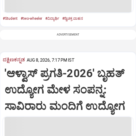
#Student
#two-wheeler
#ವಿದ್ಯಾರ್ಥಿ
#ದ್ವಿಚಕ್ರ ವಾಹನ
ADVERTISEMENT
ದಕ್ಷಿಣಕನ್ನಡ
AUG 8, 2026, 7:17 PM IST
'ಆಳ್ವಾಸ್‌ ಪ್ರಗತಿ-2026' ಬೃಹತ್
ಉದ್ಯೋಗ ಮೇಳ ಸಂಪನ್ನ:
ಸಾವಿರಾರು ಮಂದಿಗೆ ಉದ್ಯೋಗ