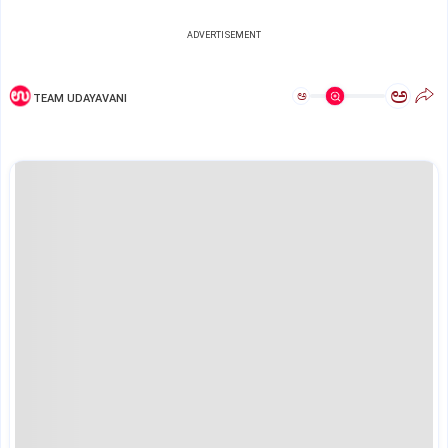
ADVERTISEMENT
ಅ
ಅ
TEAM UDAYAVANI