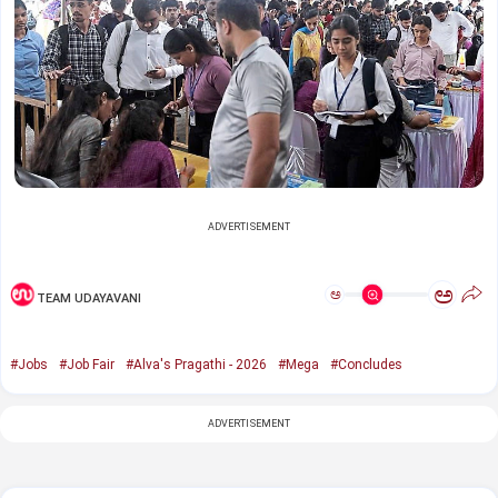
ADVERTISEMENT
ಅ
ಅ
TEAM UDAYAVANI
#Jobs
#Job Fair
#Alva's Pragathi - 2026
#Mega
#Concludes
ADVERTISEMENT