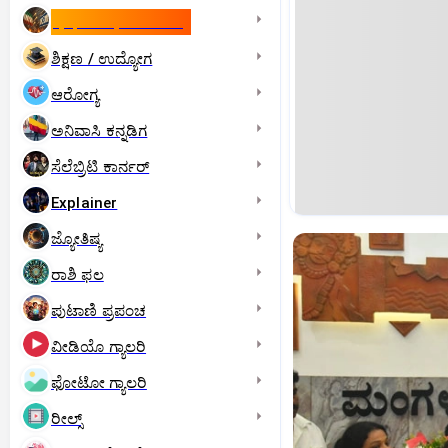
ಇಸ್ರೇಲ್- ಇರಾನ್‌ ಯುದ್ಧ
ಶಿಕ್ಷಣ / ಉದ್ಯೋಗ
ಆರೋಗ್ಯ
ಅನಿವಾಸಿ ಕನ್ನಡಿಗ
ಸೆಲೆಬ್ರಿಟಿ ಕಾರ್ನರ್‌
Explainer
ಜ್ಯೋತಿಷ್ಯ
ರಾಶಿ ಫಲ
ಪುಟಾಣಿ ಪ್ರಪಂಚ
ವೀಡಿಯೊ ಗ್ಯಾಲರಿ
ಫೋಟೋ ಗ್ಯಾಲರಿ
ರೀಲ್ಸ್