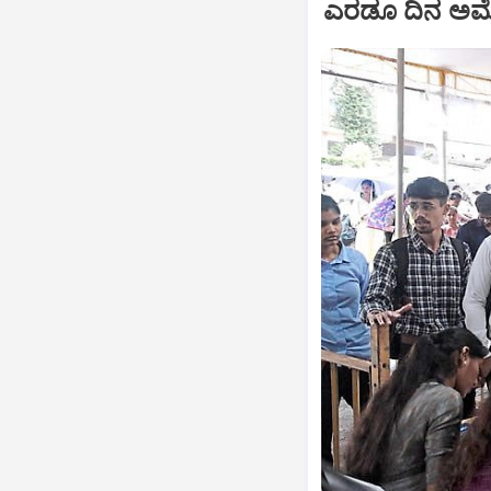
ಎರಡೂ ದಿನ ಅಮೋಘ ಪ