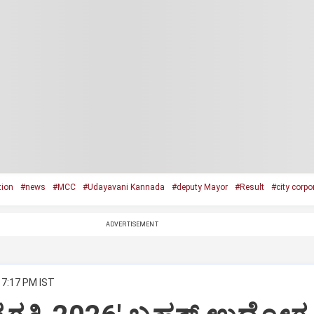
tion
#news
#MCC
#Udayavani Kannada
#deputy Mayor
#Result
#city corpo
ADVERTISEMENT
 7:17 PM IST