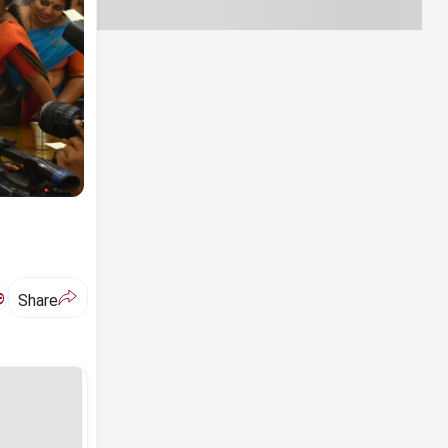
ಅ
Share