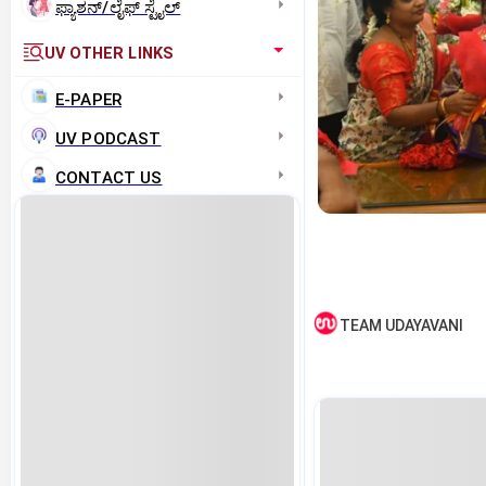
ಫ್ಯಾಶನ್/ಲೈಫ್‌ ಸ್ಟೈಲ್
UV OTHER LINKS
E-PAPER
UV PODCAST
CONTACT US
TEAM UDAYAVANI