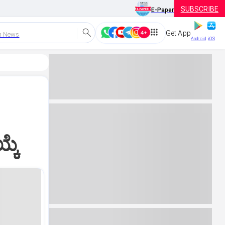
SUBSCRIBE
E-Paper
Get App
h News
Android
iOS
್ಕೆ