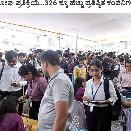
್ರತಿಕ್ರಿಯೆ...326 ಕ್ಕೂ ಹೆಚ್ಚು ಪ್ರತಿಷ್ಠಿತ ಕಂಪೆನಿಗ