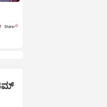
ಅ
Share
ಜಿಮ್