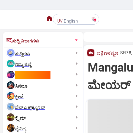
English
UV
ಸುದ್ದಿ ವಿಭಾಗಗಳು
ದಕ್ಷಿಣಕನ್ನಡ
SEP 8,
ಸುದ್ದಿಗಳು
Mangalu
ನಿಮ್ಮ ಜಿಲ್ಲೆ
ಕಾಮನ್‌ ವೆಲ್ತ್‌ ಗೇಮ್ಸ್‌
ಮೇಯರ್ ಆಗ
ಸಿನೆಮಾ
ಕ್ರೀಡೆ
ವೆಬ್ ಎಕ್ಸ್‌ಕ್ಲೂಸಿವ್
ಕ್ರೈಮ್
ವೈವಿಧ್ಯ