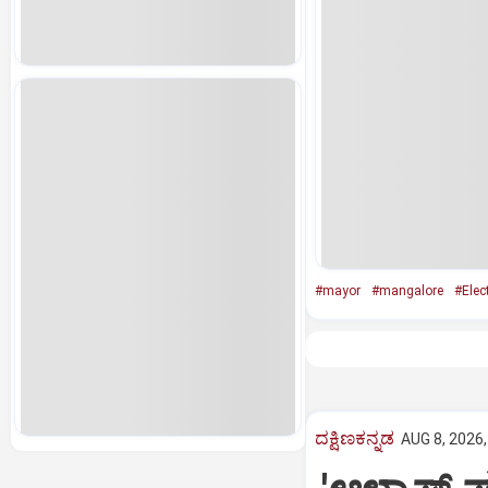
#mayor
#mangalore
#Elec
ದಕ್ಷಿಣಕನ್ನಡ
AUG 8, 2026,