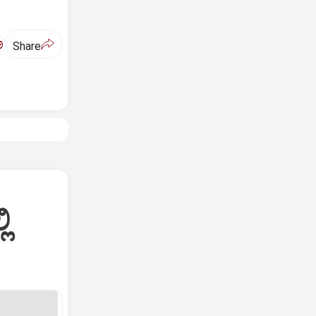
ಅ
Share
ಿ