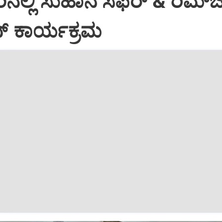
ಲ್ಲಿ ಸುಹಾನ ಸಫರ್ & ರಿಮ್‌
ನ್ ಕಾರ್ಯಕ್ರಮ