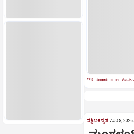
#ಕೆರೆ
#construction
#ಕಾಮಗಾ
ದಕ್ಷಿಣಕನ್ನಡ
AUG 8, 2026,