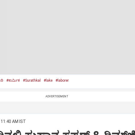
ರಿ
#ಕಾರ್ಮಿಕ
#Surathkal
#lake
#laborer
ADVERTISEMENT
 11:40 AM IST