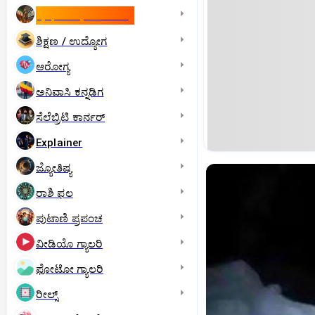
ಇಸ್ರೇಲ್- ಇರಾನ್‌ ಯುದ್ಧ
ಶಿಕ್ಷಣ / ಉದ್ಯೋಗ
ಆರೋಗ್ಯ
ಅನಿವಾಸಿ ಕನ್ನಡಿಗ
ಸೆಲೆಬ್ರಿಟಿ ಕಾರ್ನರ್‌
Explainer
ಜ್ಯೋತಿಷ್ಯ
ರಾಶಿ ಫಲ
ಪುಟಾಣಿ ಪ್ರಪಂಚ
ವೀಡಿಯೊ ಗ್ಯಾಲರಿ
ಫೋಟೋ ಗ್ಯಾಲರಿ
ರೀಲ್ಸ್