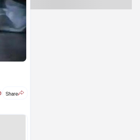
ಅ
Share