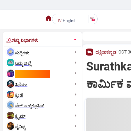
English
UV
ಸುದ್ದಿ ವಿಭಾಗಗಳು
ದಕ್ಷಿಣಕನ್ನಡ
OCT 30
ಸುದ್ದಿಗಳು
Surathka
ನಿಮ್ಮ ಜಿಲ್ಲೆ
ಕಾಮನ್‌ ವೆಲ್ತ್‌ ಗೇಮ್ಸ್‌
ಕಾರ್ಮಿಕ ಮ
ಸಿನೆಮಾ
ಕ್ರೀಡೆ
ವೆಬ್ ಎಕ್ಸ್‌ಕ್ಲೂಸಿವ್
ಕ್ರೈಮ್
ವೈವಿಧ್ಯ