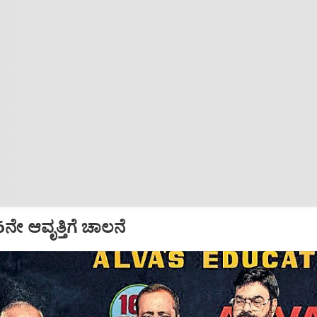
16ನೇ ಆವೃತ್ತಿಗೆ ಚಾಲನೆ