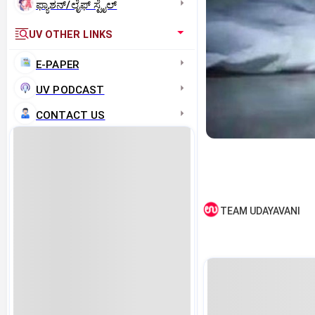
ಫ್ಯಾಶನ್/ಲೈಫ್‌ ಸ್ಟೈಲ್
UV OTHER LINKS
E-PAPER
UV PODCAST
CONTACT US
TEAM UDAYAVANI