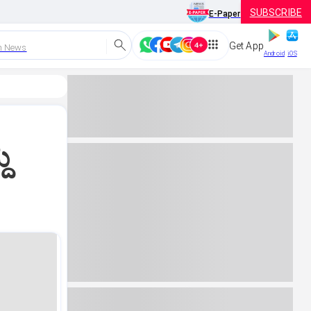
SUBSCRIBE
E-Paper
Get App
h News
Android
iOS
ು