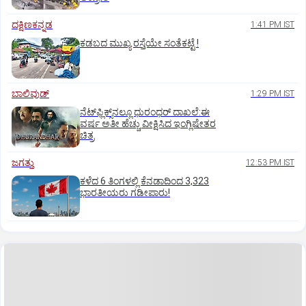
ದಕ್ಷಿಣಕನ್ನಡ
1:41 PM IST
ಕಡಬದ ಮುಖ್ಯ ರಸ್ತೆಯೇ ಸಂತೆಕಟ್ಟೆ !
ಬಾಲಿವುಡ್‌
1:29 PM IST
ನೆಟ್‌ಫ್ಲಿಕ್ಸ್‌ನಲ್ಲೂ ಧುರಂಧರ್‌ ದಾಖಲೆ:ಈ
ವರ್ಷ ಅತೀ ಹೆಚ್ಚು ವೀಕ್ಷಿಸಿದ ಇಂಗ್ಲಿಷೇತರ
ಚಿತ್ರ
ಜಗತ್ತು
12:53 PM IST
ಕಳೆದ 6 ತಿಂಗಳಲ್ಲಿ ಕೆನಡಾದಿಂದ 3,323
ಭಾರತೀಯರು ಗಡೀಪಾರು!