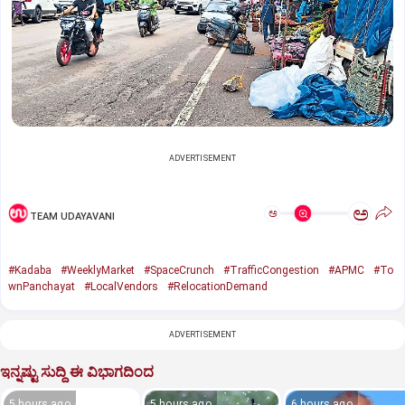
ADVERTISEMENT
ಅ
ಅ
TEAM UDAYAVANI
#Kadaba
#WeeklyMarket
#SpaceCrunch
#TrafficCongestion
#APMC
#To
wnPanchayat
#LocalVendors
#RelocationDemand
ADVERTISEMENT
ಇನ್ನಷ್ಟು ಸುದ್ದಿ ಈ ವಿಭಾಗದಿಂದ
5 hours ago
5 hours ago
6 hours ago