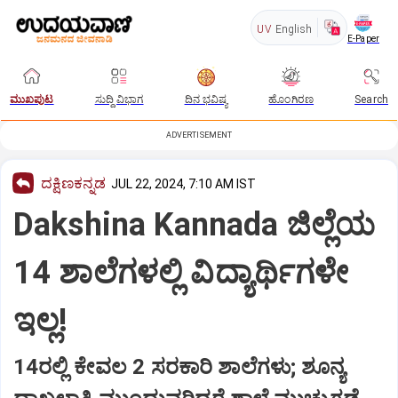
UV
English
E-Paper
ಮುಖಪುಟ
ಸುದ್ದಿ ವಿಭಾಗ
ದಿನ ಭವಿಷ್ಯ
ಹೊಂಗಿರಣ
Search
ADVERTISEMENT
ದಕ್ಷಿಣಕನ್ನಡ
JUL 22, 2024, 7:10 AM IST
Dakshina Kannada ಜಿಲ್ಲೆಯ
14 ಶಾಲೆಗಳಲ್ಲಿ ವಿದ್ಯಾರ್ಥಿಗಳೇ
ಇಲ್ಲ!
14ರಲ್ಲಿ ಕೇವಲ 2 ಸರಕಾರಿ ಶಾಲೆಗಳು; ಶೂನ್ಯ