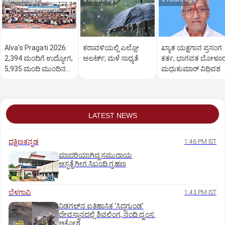
Alva's Pragati 2026:
ಕರಾವಳಿಯಲ್ಲಿ ಎಲ್ಲೋ
ಖ್ಯಾತ ಯಕ್ಷಗಾನ ಪ್ರಸಂಗ
2,394 ಮಂದಿಗೆ ಉದ್ಯೋಗ,
ಅಲರ್ಟ್‌; ಮಳೆ ಸಾಧ್ಯತೆ
ಕರ್ತ, ಭಾಗವತ ಬೋಳೂ
5,935 ಮಂದಿ ಮುಂದಿನ
ಮಧುಕುಮಾರ್ ವಿಧಿವಶ
ಹಂತಕ್ಕೆ
LATEST NEWS
ದಕ್ಷಿಣಕನ್ನಡ
1:46 PM IST
ಮಾದರಿಯಾಗಿದ್ದ ಸಮುದಾಯ
ಆಸ್ಪತ್ರೆಗೀಗ ಸಿಬಂದಿ ಗ್ರಹಣ
ಬೆಳಗಾವಿ
1:43 PM IST
ನಿಡಗಲ್‌ನ ಐತಿಹಾಸಿಕ ‘ಸಿದ್ಧಗುಂಡ’
ದೇವಸ್ಥಾನದಲ್ಲಿ ಶಿವಲಿಂಗ, ನಂದಿ ಧ್ವಂಸ:
ಆಕ್ರೋಶ