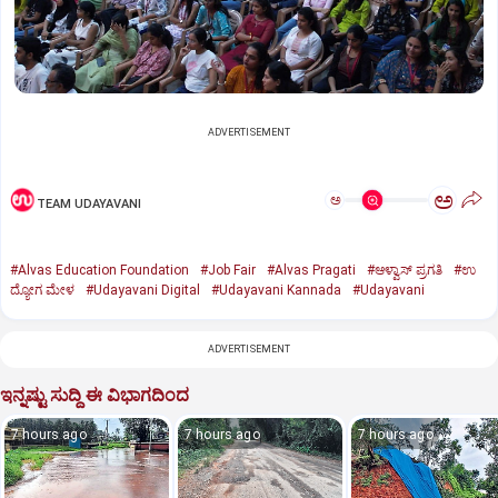
ADVERTISEMENT
ಅ
ಅ
TEAM UDAYAVANI
#Alvas Education Foundation
#Job Fair
#Alvas Pragati
#ಆಳ್ವಾಸ್‌ ಪ್ರಗತಿ
#ಉ
ದ್ಯೋಗ ಮೇಳ
#Udayavani Digital
#Udayavani Kannada
#Udayavani
ADVERTISEMENT
ಇನ್ನಷ್ಟು ಸುದ್ದಿ ಈ ವಿಭಾಗದಿಂದ
7 hours ago
7 hours ago
7 hours ago