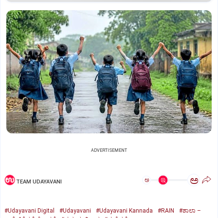
ADVERTISEMENT
ಅ
ಅ
TEAM UDAYAVANI
#Udayavani Digital
#Udayavani
#Udayavani Kannada
#RAIN
#ಶಾಲಾ –