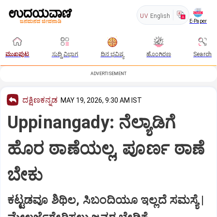
UV
English
E-Paper
ಮುಖಪುಟ
ಸುದ್ದಿ ವಿಭಾಗ
ದಿನ ಭವಿಷ್ಯ
ಹೊಂಗಿರಣ
Search
ADVERTISEMENT
ದಕ್ಷಿಣಕನ್ನಡ
MAY 19, 2026, 9:30 AM IST
Uppinangady: ನೆಲ್ಯಾಡಿಗೆ
ಹೊರ ಠಾಣೆಯಲ್ಲ, ಪೂರ್ಣ ಠಾಣೆ
ಬೇಕು
ಕಟ್ಟಡವೂ ಶಿಥಿಲ, ಸಿಬಂದಿಯೂ ಇಲ್ಲದೆ ಸಮಸ್ಯೆ |