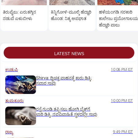
ತಿರುವೈಲು: ಏರುತಗ್ಗಿನ
ಕಿನ್ನಿಗೋಳಿ-ಮೂಲ್ಕಿ ಹೆದ್ದಾರಿ
ಹಳೆಯಂಗಡಿ ಸರಕಾರಿ
ನಡುವೆ ಏಳುಬೀಳು
ಹೊಂಡ: ನಿತ್ಯ ಅಪಘಾತ
ಕಾಲೇಜು ಪ್ರಯೋಗಾಲ
ಹೆದ್ದಾರಿ ಪಾಲು
LATEST NEWS
ಉಡುಪಿ
10:08 PM IST
Shirva: ದ್ವಿಚಕ್ರ ವಾಹನಕ್ಕೆ ಕಾರು ಢಿಕ್ಕಿ;
ಸವಾರ ಸಾವು
ತುಮಕೂರು
10:00 PM IST
ರಸ್ತೆ ಗುಂಡಿ ತಪ್ಪಿಸಲು ಹೋಗಿ ಬೈಕ್‌ಗೆ
ಲಾರಿ ಡಿಕ್ಕಿ, ನವವಿವಾಹಿತೆ ಸ್ಥಳದಲ್ಲೇ ಸಾವು
ರಾಜ್ಯ
9:49 PM IST