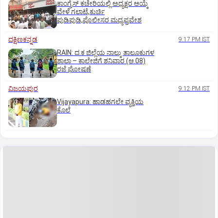
ಕಾಂಗ್ರೆಸ್ ಕಚೇರಿಯಲ್ಲಿ ಅಧ್ಯಕ್ಷರ ಆಯ್ಕೆ
ವೇಳೆ ಗಲಾಟೆ,ಕುರ್ಚಿ
ಪುಡಿಪುಡಿ,ಪೊಲೀಸರ ಮಧ್ಯಪ್ರವೇಶ
ದಕ್ಷಿಣಕನ್ನಡ
9:17 PM IST
RAIN: ದ.ಕ ಜಿಲ್ಲೆಯ ನಾಲ್ಕು ತಾಲೂಕುಗಳ
ಶಾಲಾ – ಕಾಲೇಜಿಗೆ ಶನಿವಾರ (ಆ.08)
ರಜೆ ಘೋಷಣೆ
ವಿಜಯಪುರ
9:12 PM IST
Vijayapura: ಹಾಡಹಗಲೇ ವ್ಯಕ್ತಿಯ
ಕೊಲೆ