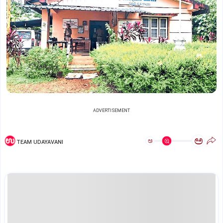
ADVERTISEMENT
ಅ
ಅ
TEAM UDAYAVANI