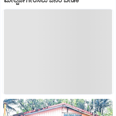
ಮೇಲ್ದರ್ಜೆಗೇರಿಸಲು ಜನರ ಬೇಡಿಕೆ