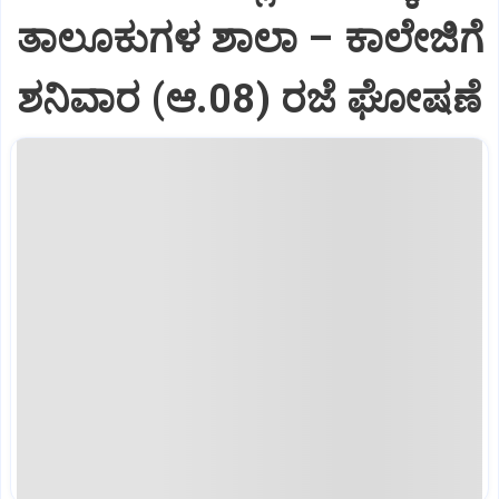
ತಾಲೂಕುಗಳ ಶಾಲಾ – ಕಾಲೇಜಿಗೆ
ಶನಿವಾರ (ಆ.08) ರಜೆ ಘೋಷಣೆ