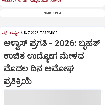
ಕಾಲೇಜಿಗೆ ರಜೆ ಘೋಷಣೆ
#ಪುತ್ತೂರು ವಿಭಾಗ
#ಮಳೆ ರಜೆ
ADVERTISEMENT
ದಕ್ಷಿಣಕನ್ನಡ
AUG 7, 2026, 7:35 PM IST
ಆಳ್ವಾಸ್‌ ಪ್ರಗತಿ - 2026: ಬೃಹತ್
ಉಚಿತ ಉದ್ಯೋಗ ಮೇಳದ
ಮೊದಲ ದಿನ ಅಮೋಘ
ಪ್ರತಿಕ್ರಿಯೆ