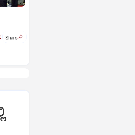
ಅ
Share
ಿ