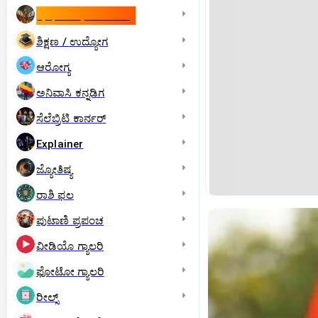
ಇಸ್ರೇಲ್- ಇರಾನ್‌ ಯುದ್ಧ
ಶಿಕ್ಷಣ / ಉದ್ಯೋಗ
ಆರೋಗ್ಯ
ಅನಿವಾಸಿ ಕನ್ನಡಿಗ
ಸೆಲೆಬ್ರಿಟಿ ಕಾರ್ನರ್‌
Explainer
ಜ್ಯೋತಿಷ್ಯ
ರಾಶಿ ಫಲ
ಪುಟಾಣಿ ಪ್ರಪಂಚ
ವೀಡಿಯೊ ಗ್ಯಾಲರಿ
ಫೋಟೋ ಗ್ಯಾಲರಿ
ರೀಲ್ಸ್