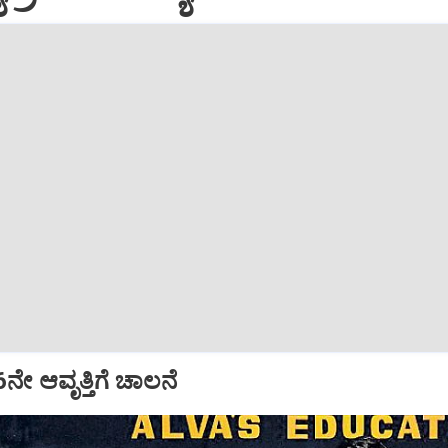
16ನೇ ಆವೃತ್ತಿಗೆ ಚಾಲನೆ