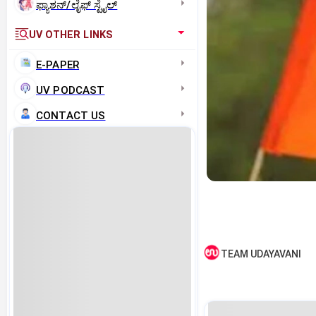
ಫ್ಯಾಶನ್/ಲೈಫ್‌ ಸ್ಟೈಲ್
UV OTHER LINKS
E-PAPER
UV PODCAST
CONTACT US
TEAM UDAYAVANI