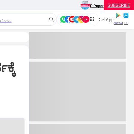
SUBSCRIBE
E-Paper
Get App
h News
Android
iOS
್ಕೆ