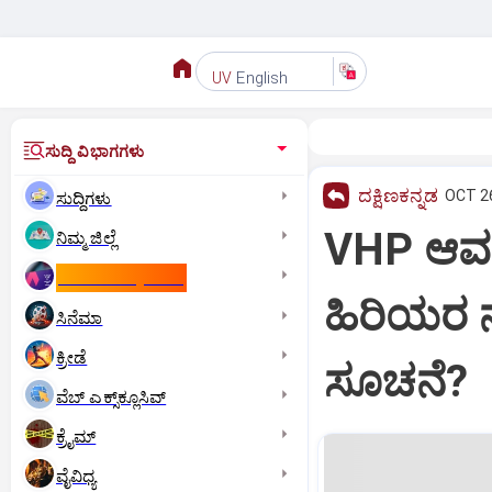
English
UV
ಸುದ್ದಿ ವಿಭಾಗಗಳು
ದಕ್ಷಿಣಕನ್ನಡ
OCT 26
ಸುದ್ದಿಗಳು
VHP ಆವರಣ
ನಿಮ್ಮ ಜಿಲ್ಲೆ
ಕಾಮನ್‌ ವೆಲ್ತ್‌ ಗೇಮ್ಸ್‌
ಹಿರಿಯರ ನ
ಸಿನೆಮಾ
ಕ್ರೀಡೆ
ಸೂಚನೆ?
ವೆಬ್ ಎಕ್ಸ್‌ಕ್ಲೂಸಿವ್
ಕ್ರೈಮ್
ವೈವಿಧ್ಯ