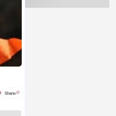
ಅ
Share