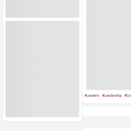
#Leaders
#Leadership
#Con