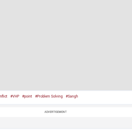
flict
#VHP
#point
#Problem Solving
#Sangh
ADVERTISEMENT