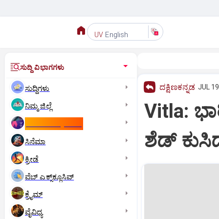
English
UV
ಸುದ್ದಿ ವಿಭಾಗಗಳು
ದಕ್ಷಿಣಕನ್ನಡ
JUL 19
ಸುದ್ದಿಗಳು
Vitla: ಭ
ನಿಮ್ಮ ಜಿಲ್ಲೆ
ಕಾಮನ್‌ ವೆಲ್ತ್‌ ಗೇಮ್ಸ್‌
ಶೆಡ್ ಕುಸಿ
ಸಿನೆಮಾ
ಕ್ರೀಡೆ
ವೆಬ್ ಎಕ್ಸ್‌ಕ್ಲೂಸಿವ್
ಕ್ರೈಮ್
ವೈವಿಧ್ಯ