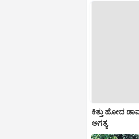
ಕಿತ್ತು ಹೋದ ಡಾಮರ
ಅಗತ್ಯ