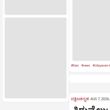
#Rain
#news
#Udayavani 
ದಕ್ಷಿಣಕನ್ನಡ
AUG 7, 2026,