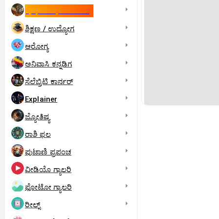
ಇಸ್ರೇಲ್- ಇರಾನ್‌ ಯುದ್ಧ
ಶಿಕ್ಷಣ / ಉದ್ಯೋಗ
ಆರೋಗ್ಯ
ಅನಿವಾಸಿ ಕನ್ನಡಿಗ
ಸೆಲೆಬ್ರಿಟಿ ಕಾರ್ನರ್‌
Explainer
ಜ್ಯೋತಿಷ್ಯ
ರಾಶಿ ಫಲ
ಪುಟಾಣಿ ಪ್ರಪಂಚ
ವೀಡಿಯೊ ಗ್ಯಾಲರಿ
ಫೋಟೋ ಗ್ಯಾಲರಿ
ರೀಲ್ಸ್