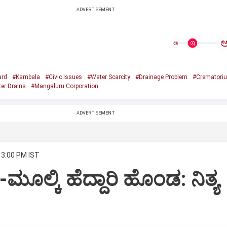
ADVERTISEMENT
ಅ
ard
#Kambala
#Civic Issues
#Water Scarcity
#Drainage Problem
#Crematori
er Drains
#Mangaluru Corporation
ADVERTISEMENT
 3:00 PM IST
ಿ-ಮೂಲ್ಕಿ ಹೆದ್ದಾರಿ ಹೊಂಡ: ನಿತ್ಯ