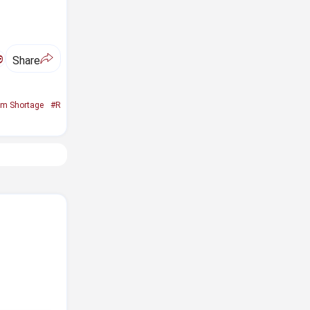
ಅ
Share
um Shortage
#R