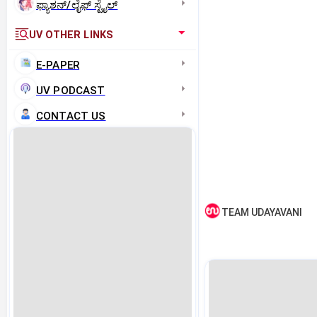
ಫ್ಯಾಶನ್/ಲೈಫ್‌ ಸ್ಟೈಲ್
UV OTHER LINKS
E-PAPER
UV PODCAST
CONTACT US
TEAM UDAYAVANI