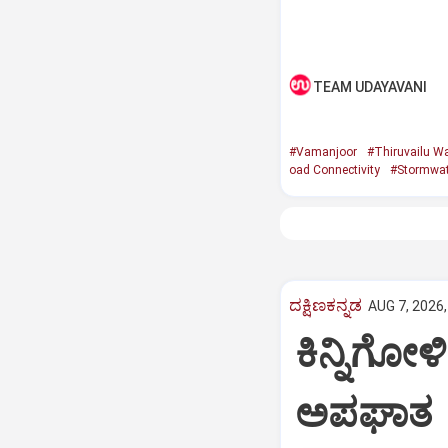
TEAM UDAYAVANI
#Vamanjoor
#Thiruvailu W
oad Connectivity
#Stormwat
ದಕ್ಷಿಣಕನ್ನಡ
AUG 7, 2026,
ಕಿನ್ನಿಗೋಳ
ಅಪಘಾತ