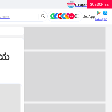
SUBSCRIBE
E-Paper
Get App
h News
Android
iOS
ಣೆಯ