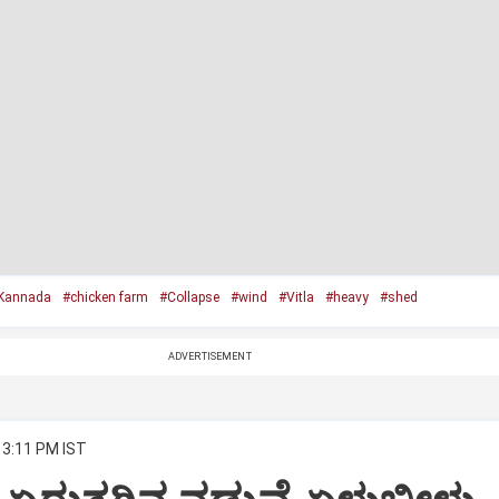
Kannada
#chicken farm
#Collapse
#wind
#Vitla
#heavy
#shed
ADVERTISEMENT
 3:11 PM IST