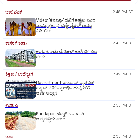
ಬಾಲಿವುಡ್‌
2:48 PM IST
Video: ʼಕೆಜಿಎಫ್‌ʼ ನಟಿಗೆ ಕಚ್ಚಲು ಬಂದ
ನಾಯಿ; ಕ್ಷಣಾರ್ಧದಲ್ಲೇ ವೈರಲ್‌ ಆಯ್ತು
ವಿಡಿಯೋ
ಕಾಸರಗೋಡು
2:43 PM IST
ಕಾಸರಗೋಡು ಮೆಡಿಕಲ್‌ ಕಾಲೇಜಿಗೆ ಬಲ
ಬೇಕು
ಶಿಕ್ಷಣ / ಉದ್ಯೋಗ
2:42 PM IST
Recruitment: ಪಂಜಾಬ್‌ ನ್ಯಾಶನಲ್‌
ಬ್ಯಾಂಕ್:‌ 500ಕ್ಕೂ ಅಧಿಕ ಹುದ್ದೆಗಳಿಗೆ
ಅರ್ಜಿ ಆಹ್ವಾನ
ಉಡುಪಿ
2:35 PM IST
Kundapur: ಹೆದ್ದಾರಿ ಕಾಮಗಾರಿ
ಅವ್ಯವಸ್ಥೆಯ ಆಗರ
ರಾಜ್ಯ
2:35 PM IST