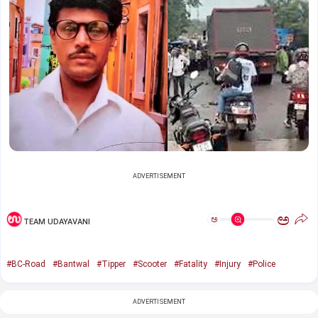
ADVERTISEMENT
ಅ
ಅ
TEAM UDAYAVANI
#BC-Road
#Bantwal
#Tipper
#Scooter
#Fatality
#Injury
#Police
ADVERTISEMENT