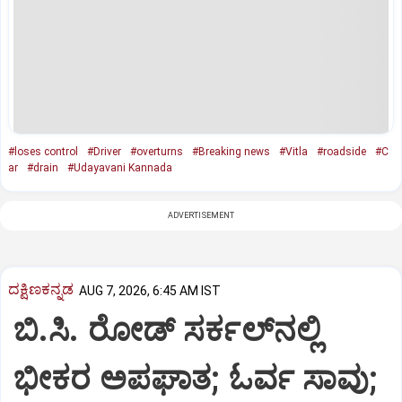
#loses control
#Driver
#overturns
#Breaking news
#Vitla
#roadside
#C
ar
#drain
#Udayavani Kannada
ADVERTISEMENT
ದಕ್ಷಿಣಕನ್ನಡ
AUG 7, 2026, 6:45 AM IST
ಬಿ.ಸಿ. ರೋಡ್‌ ಸರ್ಕಲ್‌ನಲ್ಲಿ
ಭೀಕರ ಅಪಘಾತ; ಓರ್ವ ಸಾವು;