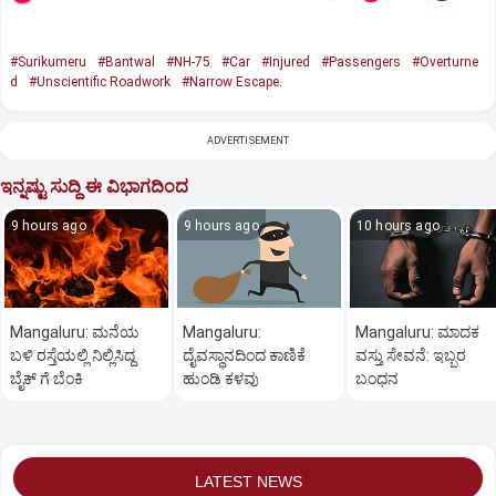
#Surikumeru
#Bantwal
#NH-75
#Car
#Injured
#Passengers
#Overturne
d
#Unscientific Roadwork
#Narrow Escape.
ADVERTISEMENT
ಇನ್ನಷ್ಟು ಸುದ್ದಿ ಈ ವಿಭಾಗದಿಂದ
9 hours ago
9 hours ago
10 hours ago
Mangaluru: ಮನೆಯ
Mangaluru:
Mangaluru: ಮಾದಕ
ಬಳಿ ರಸ್ತೆಯಲ್ಲಿ ನಿಲ್ಲಿಸಿದ್ದ
ದೈವಸ್ಥಾನದಿಂದ ಕಾಣಿಕೆ
ವಸ್ತು ಸೇವನೆ: ಇಬ್ಬರ
ಬೈಕ್ ಗೆ ಬೆಂಕಿ
ಹುಂಡಿ ಕಳವು
ಬಂಧನ
LATEST NEWS