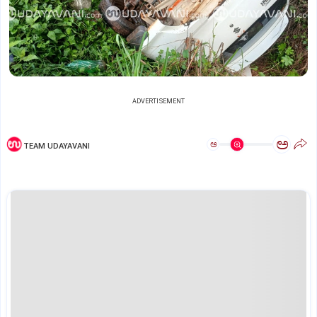
ADVERTISEMENT
ಅ
ಅ
TEAM UDAYAVANI