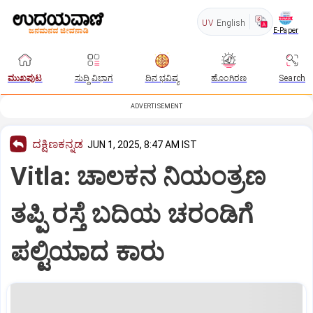
UV
English
E-Paper
ಮುಖಪುಟ
ಸುದ್ದಿ ವಿಭಾಗ
ದಿನ ಭವಿಷ್ಯ
ಹೊಂಗಿರಣ
Search
ADVERTISEMENT
ದಕ್ಷಿಣಕನ್ನಡ
JUN 1, 2025, 8:47 AM IST
Vitla: ಚಾಲಕನ ನಿಯಂತ್ರಣ
ತಪ್ಪಿ ರಸ್ತೆ ಬದಿಯ ಚರಂಡಿಗೆ
ಪಲ್ಟಿಯಾದ ಕಾರು