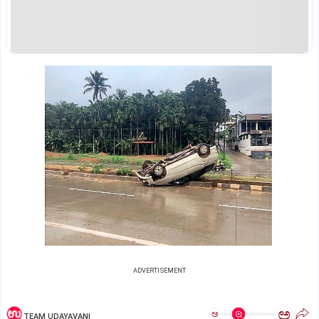
ADVERTISEMENT
ಅ
ಅ
TEAM UDAYAVANI