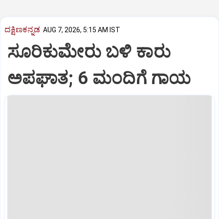
ದಕ್ಷಿಣಕನ್ನಡ
AUG 7, 2026, 5:15 AM IST
ಸೂರಿಕುಮೇರು ಬಳಿ ಕಾರು
ಅಪಘಾತ; 6 ಮಂದಿಗೆ ಗಾಯ