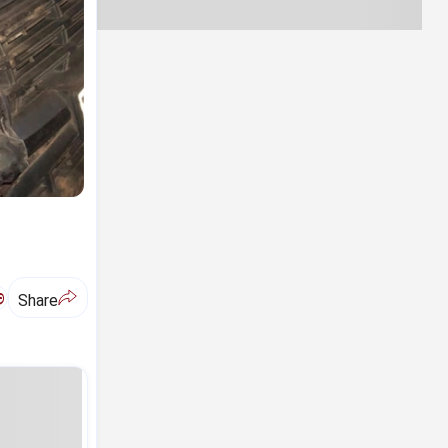
ಅ
Share