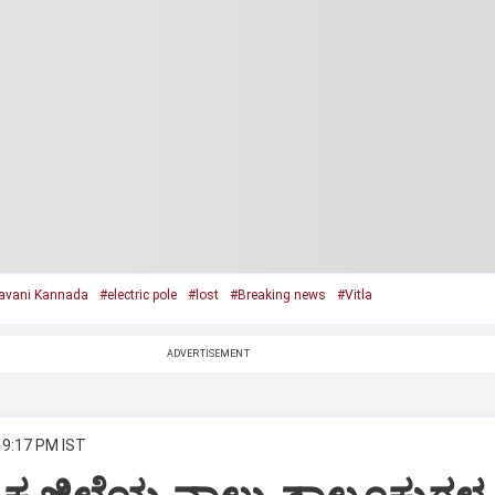
avani Kannada
#electric pole
#lost
#Breaking news
#Vitla
ADVERTISEMENT
 9:17 PM IST