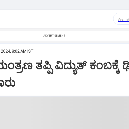
Searc
ADVERTISEMENT
 2024, 8:02 AM IST
ಂತ್ರಣ ತಪ್ಪಿ ವಿದ್ಯುತ್ ಕಂಬಕ್ಕೆ ಢಿಕ
ಾರು