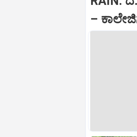
RAIN: ದ.
– ಕಾಲೇಜಿ