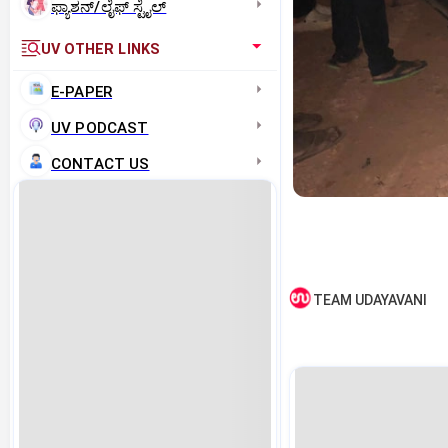
ಫ್ಯಾಶನ್/ಲೈಫ್‌ ಸ್ಟೈಲ್
UV OTHER LINKS
E-PAPER
UV PODCAST
CONTACT US
TEAM UDAYAVANI