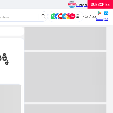
SUBSCRIBE
E-Paper
Get App
h News
Android
iOS
್ಕಿ