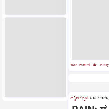
#Car
#control
#hit
#Uday
ದಕ್ಷಿಣಕನ್ನಡ
AUG 7, 2026,