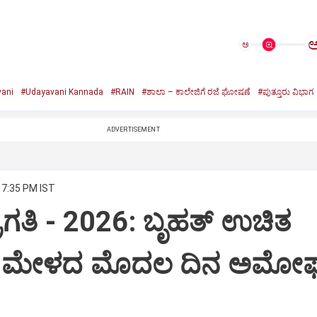
ಅ
ani
#Udayavani Kannada
#RAIN
#ಶಾಲಾ – ಕಾಲೇಜಿಗೆ ರಜೆ ಘೋಷಣೆ
#ಪುತ್ತೂರು ವಿಭಾಗ
ADVERTISEMENT
 7:35 PM IST
ಪ್ರಗತಿ - 2026: ಬೃಹತ್ ಉಚಿತ
 ಮೇಳದ ಮೊದಲ ದಿನ ಅಮೋ