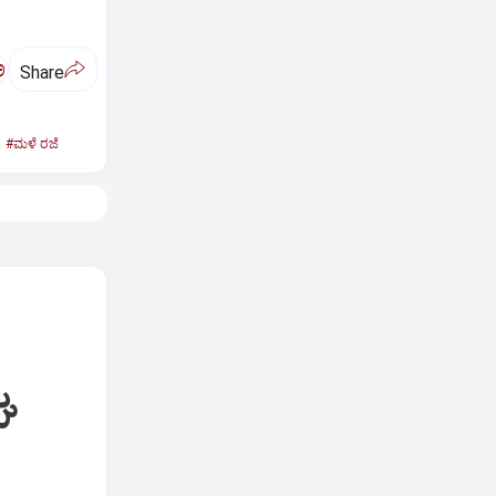
ಅ
Share
#ಮಳೆ ರಜೆ
ಘ