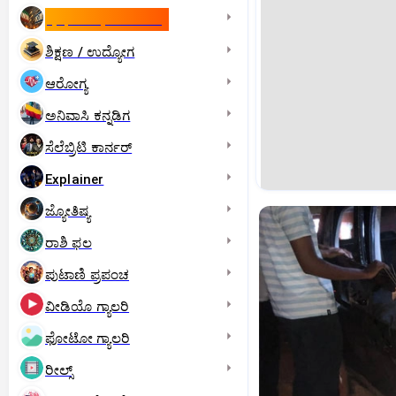
ಇಸ್ರೇಲ್- ಇರಾನ್‌ ಯುದ್ಧ
ಶಿಕ್ಷಣ / ಉದ್ಯೋಗ
ಆರೋಗ್ಯ
ಅನಿವಾಸಿ ಕನ್ನಡಿಗ
ಸೆಲೆಬ್ರಿಟಿ ಕಾರ್ನರ್‌
Explainer
ಜ್ಯೋತಿಷ್ಯ
ರಾಶಿ ಫಲ
ಪುಟಾಣಿ ಪ್ರಪಂಚ
ವೀಡಿಯೊ ಗ್ಯಾಲರಿ
ಫೋಟೋ ಗ್ಯಾಲರಿ
ರೀಲ್ಸ್