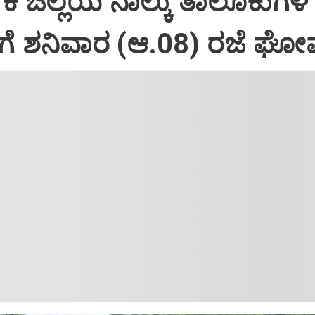
ಕ ಜಿಲ್ಲೆಯ ನಾಲ್ಕು ತಾಲೂಕುಗಳ
ಗೆ ಶನಿವಾರ (ಆ.08) ರಜೆ ಘೋ