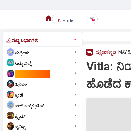
English
UV
ಸುದ್ದಿ ವಿಭಾಗಗಳು
ದಕ್ಷಿಣಕನ್ನಡ
MAY 5,
ಸುದ್ದಿಗಳು
Vitla: ನಿಯ
ನಿಮ್ಮ ಜಿಲ್ಲೆ
ಕಾಮನ್‌ ವೆಲ್ತ್‌ ಗೇಮ್ಸ್‌
ಹೊಡೆದ ಕ
ಸಿನೆಮಾ
ಕ್ರೀಡೆ
ವೆಬ್ ಎಕ್ಸ್‌ಕ್ಲೂಸಿವ್
ಕ್ರೈಮ್
ವೈವಿಧ್ಯ