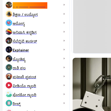
ಇಸ್ರೇಲ್- ಇರಾನ್‌ ಯುದ್ಧ
ಶಿಕ್ಷಣ / ಉದ್ಯೋಗ
ಆರೋಗ್ಯ
ಅನಿವಾಸಿ ಕನ್ನಡಿಗ
ಸೆಲೆಬ್ರಿಟಿ ಕಾರ್ನರ್‌
Explainer
ಜ್ಯೋತಿಷ್ಯ
ರಾಶಿ ಫಲ
ಪುಟಾಣಿ ಪ್ರಪಂಚ
ವೀಡಿಯೊ ಗ್ಯಾಲರಿ
ಫೋಟೋ ಗ್ಯಾಲರಿ
ರೀಲ್ಸ್