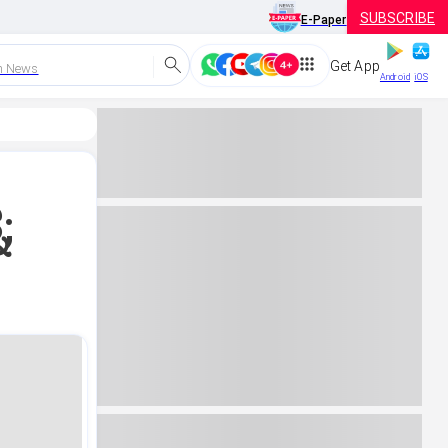
SUBSCRIBE
E-Paper
Get App
h News
Android
iOS
;