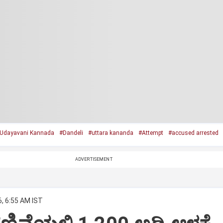
Udayavani Kannada
#Dandeli
#uttara kananda
#Attempt
#accused arrested
ADVERTISEMENT
6, 6:55 AM IST