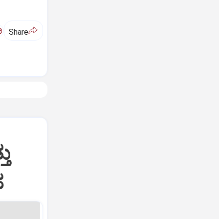
ಅ
Share
ತು
ಹ