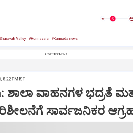
ಅ
Sharavati Valley
#Honnavara
#Kannada news
ADVERTISEMENT
6, 8:22 PM IST
: ಶಾಲಾ ವಾಹನಗಳ ಭದ್ರತೆ ಮತ್
ಿಶೀಲನೆಗೆ ಸಾರ್ವಜನಿಕರ ಆಗ್ರ