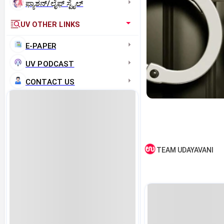
ಫ್ಯಾಶನ್/ಲೈಫ್‌ ಸ್ಟೈಲ್
UV OTHER LINKS
E-PAPER
UV PODCAST
CONTACT US
TEAM UDAYAVANI