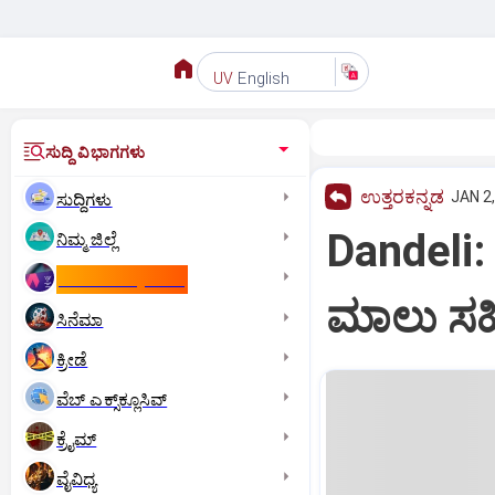
English
UV
ಸುದ್ದಿ ವಿಭಾಗಗಳು
ಉತ್ತರಕನ್ನಡ
JAN 2,
ಸುದ್ದಿಗಳು
Dandeli
ನಿಮ್ಮ ಜಿಲ್ಲೆ
ಕಾಮನ್‌ ವೆಲ್ತ್‌ ಗೇಮ್ಸ್‌
ಮಾಲು ಸ
ಸಿನೆಮಾ
ಕ್ರೀಡೆ
ವೆಬ್ ಎಕ್ಸ್‌ಕ್ಲೂಸಿವ್
ಕ್ರೈಮ್
ವೈವಿಧ್ಯ