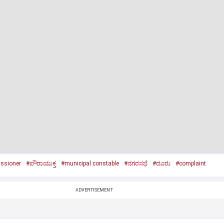
ssioner
#ಪೌರಾಯುಕ್ತ
#municipal constable
#ನಗರಸಭೆ
#ದೂರು
#complaint
ADVERTISEMENT