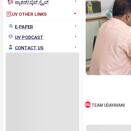
ಫ್ಯಾಶನ್/ಲೈಫ್‌ ಸ್ಟೈಲ್
UV OTHER LINKS
E-PAPER
UV PODCAST
CONTACT US
TEAM UDAYAVANI