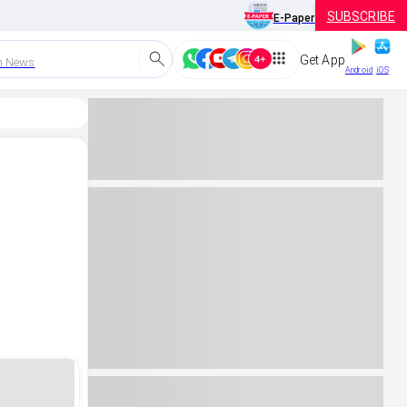
SUBSCRIBE
E-Paper
Get App
h News
Android
iOS