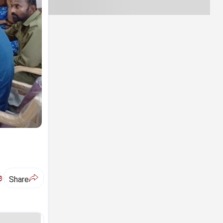
ಅ
Share