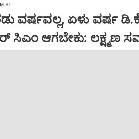
PM IST
ಡು ವರ್ಷವಲ್ಲ, ಏಳು ವರ್ಷ ಡಿ.ಕೆ
್ ಸಿಎಂ ಆಗಬೇಕು: ಲಕ್ಷ್ಮಣ ಸ