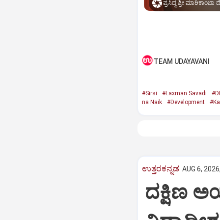
ಪ್ರಸಿದ್ಧ ಶ್ರೀ ಮಾರಿಕಾಂಬಾ 
TEAM UDAYAVANI
#Sirsi
#Laxman Savadi
#D
na Naik
#Development
#Ka
ಉತ್ತರಕನ್ನಡ
AUG 6, 2026
ದಕ್ಷಿಣ ಅಯ