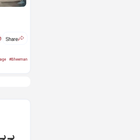
ಅ
Share
age
#Bheeman