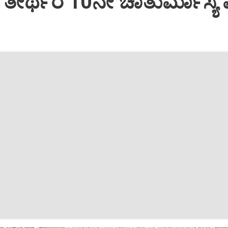
ಶ ತೀರ್ಥರ 10ನೇ ಚಾತುರ್ಮಾಸ್ಯ ವ