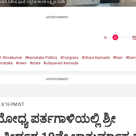
ದೇವಿಗೆ ವಿಶೇಷ ಪೂಜೆ ಸಲ್ಲಿಸಿದ ಶಾಸಕ ಲಕ್ಷ್ಮಣ ಸವದಿ
ADVERTISEMENT
ಅ
K Shivakumar
#Karnataka Politics
#Congress
#Uttara Kannada
#Rain
#Dam
rnataka
#news
#state
#udayavani kannada
ADVERTISEMENT
, 8:16 PM IST
ೋಧ್ಯ ಪರ್ತಗಾಳಿಯಲ್ಲಿ ಶ್ರೀ