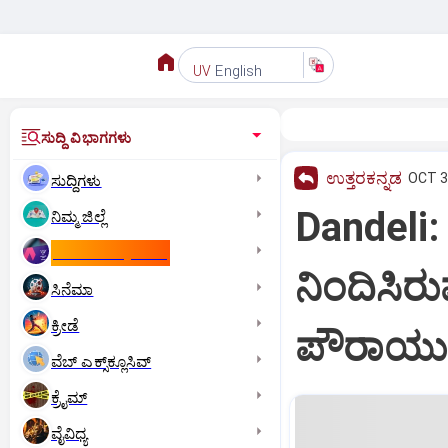
English
UV
ಸುದ್ದಿ ವಿಭಾಗಗಳು
ಉತ್ತರಕನ್ನಡ
OCT 30
ಸುದ್ದಿಗಳು
Dandeli
ನಿಮ್ಮ ಜಿಲ್ಲೆ
ಕಾಮನ್‌ ವೆಲ್ತ್‌ ಗೇಮ್ಸ್‌
ನಿಂದಿಸಿರ
ಸಿನೆಮಾ
ಕ್ರೀಡೆ
ಪೌರಾಯುಕ್
ವೆಬ್ ಎಕ್ಸ್‌ಕ್ಲೂಸಿವ್
ಕ್ರೈಮ್
ವೈವಿಧ್ಯ