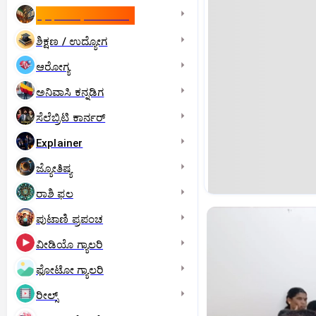
ಇಸ್ರೇಲ್- ಇರಾನ್‌ ಯುದ್ಧ
ಶಿಕ್ಷಣ / ಉದ್ಯೋಗ
ಆರೋಗ್ಯ
ಅನಿವಾಸಿ ಕನ್ನಡಿಗ
ಸೆಲೆಬ್ರಿಟಿ ಕಾರ್ನರ್‌
Explainer
ಜ್ಯೋತಿಷ್ಯ
ರಾಶಿ ಫಲ
ಪುಟಾಣಿ ಪ್ರಪಂಚ
ವೀಡಿಯೊ ಗ್ಯಾಲರಿ
ಫೋಟೋ ಗ್ಯಾಲರಿ
ರೀಲ್ಸ್