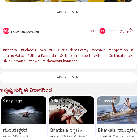
ADVERTISEMENT
ಅ
ಅ
TEAM UDAYAVANI
#Bhatkal
#School Buses
#RTO
#Student Safety
#Vehicle
#Inspection
#
Traffic Police
#Uttara Kannada
#School Transport
#Fitness Certificate
#P
ublic Demand
#news
#udayavani kannada
ADVERTISEMENT
ಇನ್ನಷ್ಟು ಸುದ್ದಿ ಈ ವಿಭಾಗದಿಂದ
9 days ago
9 days ago
9 days ago
ಮುರುಡೇಶ್ವರದ
Bhatkala: ಇಸ್ಪೀಟ್
Bhatkala: ಸಮುದ್ರದಲ್ಲಿ
ಹೋಮ್‌ಸ್ಟೇನಲ್ಲಿ
ಜೂಜಾಟದ ಅಡ್ಡೆ ಮೇಲೆ
ಮುಳುಗಿ ಮೀನುಗಾರ ಸಾ