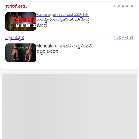
ಕಾಸರಗೋಡು
4:30 AM IST
Kasaragod ಅಪರಾಧ ಸುದ್ದಿಗಳು:
ನಾಪತ್ತೆಯಾದ ಪೊಲೀಸ್‌ಗಾಗಿ ತೀವ್ರ
ಶೋಧ
ದಕ್ಷಿಣಕನ್ನಡ
4:20 AM IST
Mangaluru: ಮಾದಕ ವಸ್ತು ಸೇವನೆ:
ಇಬ್ಬರ ಬಂಧನ