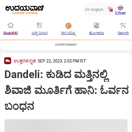
UV
English
E-Paper
ಮುಖಪುಟ
ಸುದ್ದಿ ವಿಭಾಗ
ದಿನ ಭವಿಷ್ಯ
ಹೊಂಗಿರಣ
Search
ADVERTISEMENT
ಉತ್ತರಕನ್ನಡ
SEP 22, 2023, 2:02 PM IST
Dandeli: ಕುಡಿದ ಮತ್ತಿನಲ್ಲಿ
ಶಿವಾಜಿ ಮೂರ್ತಿಗೆ ಹಾನಿ: ಓರ್ವನ
ಬಂಧನ