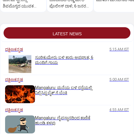
ಶಿವಮೊಗ್ಗದ ಯುವಕ
ಪೊಲೀಸ್ ದಾಳಿ, 6 ಜನರ
ನೇಣಿಗೆ ಶರಣು, ಸಾವಿನ ಬಗ್ಗೆ
ವಿರುದ್ಧ ಪ್ರಕರಣ ದಾಖಲು
ಪೋಷಕರ ಸಂಶಯ
LATEST NEWS
ದಕ್ಷಿಣಕನ್ನಡ
5:15 AM IST
ಸೂರಿಕುಮೇರು ಬಳಿ ಕಾರು ಅಪಘಾತ; 6
ಮಂದಿಗೆ ಗಾಯ
ದಕ್ಷಿಣಕನ್ನಡ
5:00 AM IST
Mangaluru: ಮನೆಯ ಬಳಿ ರಸ್ತೆಯಲ್ಲಿ
ನಿಲ್ಲಿಸಿದ್ದ ಬೈಕ್ ಗೆ ಬೆಂಕಿ
ದಕ್ಷಿಣಕನ್ನಡ
4:55 AM IST
Mangaluru: ದೈವಸ್ಥಾನದಿಂದ ಕಾಣಿಕೆ
ಹುಂಡಿ ಕಳವು