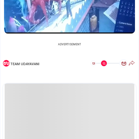
ADVERTISEMENT
ಅ
ಅ
TEAM UDAYAVANI