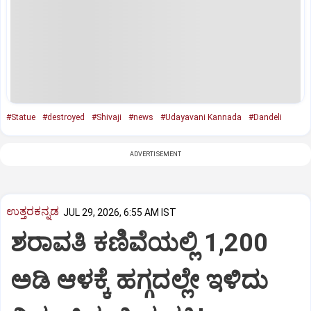
#Statue
#destroyed
#Shivaji
#news
#Udayavani Kannada
#Dandeli
ADVERTISEMENT
ಉತ್ತರಕನ್ನಡ
JUL 29, 2026, 6:55 AM IST
ಶರಾವತಿ ಕಣಿವೆಯಲ್ಲಿ 1,200
ಅಡಿ ಆಳಕ್ಕೆ ಹಗ್ಗದಲ್ಲೇ ಇಳಿದು