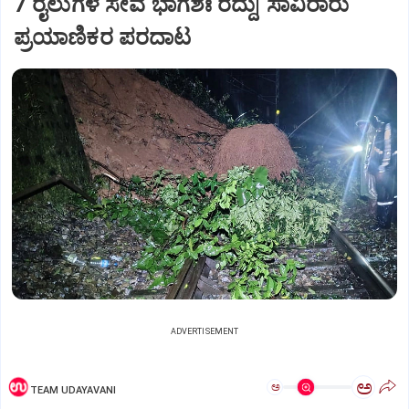
7 ರೈಲುಗಳ ಸೇವೆ ಭಾಗಶಃ ರದ್ದು| ಸಾವಿರಾರು
ಪ್ರಯಾಣಿಕರ ಪರದಾಟ
ADVERTISEMENT
ಅ
ಅ
TEAM UDAYAVANI