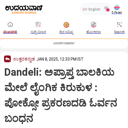
UV
English
E-Paper
ಮುಖಪುಟ
ಸುದ್ದಿ ವಿಭಾಗ
ದಿನ ಭವಿಷ್ಯ
ಹೊಂಗಿರಣ
Search
ADVERTISEMENT
ಉತ್ತರಕನ್ನಡ
JAN 8, 2025, 12:33 PM IST
Dandeli: ಅಪ್ರಾಪ್ತ ಬಾಲಕಿಯ
ಮೇಲೆ ಲೈಂಗಿಕ ಕಿರುಕುಳ :
ಪೋಕ್ಸೋ ಪ್ರಕರಣದಡಿ ಓರ್ವನ
ಬಂಧನ