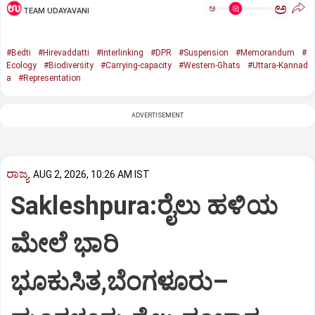
ಅ
ಅ
TEAM UDAYAVANI
#Bedti
#Hirevaddatti
#Interlinking
#DPR
#Suspension
#Memorandum
#
Ecology
#Biodiversity
#Carrying-capacity
#Western-Ghats
#Uttara-Kannad
a
#Representation
ADVERTISEMENT
ರಾಜ್ಯ
AUG 2, 2026, 10:26 AM IST
Sakleshpura:ರೈಲು ಹಳಿಯ
ಮೇಲೆ ಭಾರಿ
ಭೂಕುಸಿತ,ಬೆಂಗಳೂರು–