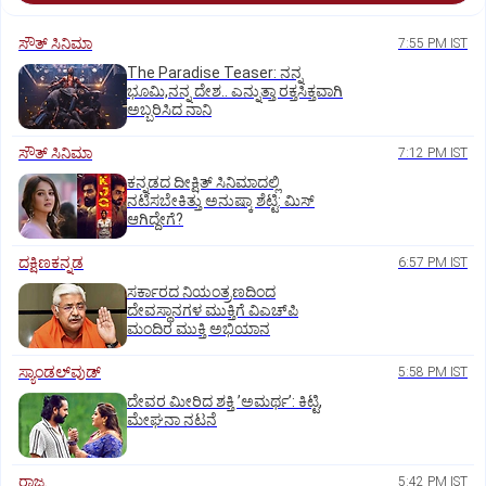
ಸೌತ್‌ ಸಿನಿಮಾ
7:55 PM IST
The Paradise Teaser: ನನ್ನ
ಭೂಮಿ,ನನ್ನ ದೇಶ.. ಎನ್ನುತ್ತಾ ರಕ್ತಸಿಕ್ತವಾಗಿ
ಅಬ್ಬರಿಸಿದ ನಾನಿ
ಸೌತ್‌ ಸಿನಿಮಾ
7:12 PM IST
ಕನ್ನಡದ ದೀಕ್ಷಿತ್‌ ಸಿನಿಮಾದಲ್ಲಿ
ನಟಿಸಬೇಕಿತ್ತು ಅನುಷ್ಕಾ ಶೆಟ್ಟಿ: ಮಿಸ್‌
ಆಗಿದ್ದೇಗೆ?
ದಕ್ಷಿಣಕನ್ನಡ
6:57 PM IST
ಸರ್ಕಾರದ ನಿಯಂತ್ರಣದಿಂದ
ದೇವಸ್ಥಾನಗಳ ಮುಕ್ತಿಗೆ ವಿಎಚ್‌ಪಿ
ಮಂದಿರ ಮುಕ್ತಿ ಅಭಿಯಾನ
ಸ್ಯಾಂಡಲ್‌ವುಡ್‌
5:58 PM IST
ದೇವರ ಮೀರಿದ ಶಕ್ತಿ ʼಅಮರ್ಥʼ: ಕಿಟ್ಟಿ,
ಮೇಘನಾ ನಟನೆ
ರಾಜ್ಯ
5:42 PM IST