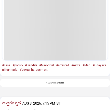
#case
#pocso
#Dandeli
#Minor Girl
#arrested
#news
#Man
#Udayava
ni Kannada
#sexual harassment
ADVERTISEMENT
ಉತ್ತರಕನ್ನಡ
AUG 3, 2026, 7:15 PM IST