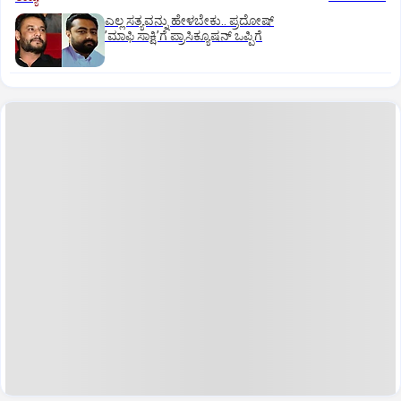
ಎಲ್ಲ ಸತ್ಯವನ್ನು ಹೇಳಬೇಕು.. ಪ್ರದೋಷ್‌
ʼಮಾಫಿ ಸಾಕ್ಷಿʼಗೆ ಪ್ರಾಸಿಕ್ಯೂಷನ್ ಒಪ್ಪಿಗೆ