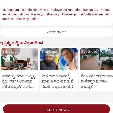
#Mangaluru
#Landslide
#news
#udayavani kannada
#Bengaluru
#Hass
an
#Train
#Indian Railways
#Railway
#Sakleshpur
#South Western
#C
ancelled
#Railway Update
ADVERTISEMENT
ಇನ್ನಷ್ಟು ಸುದ್ದಿ ಈ ವಿಭಾಗದಿಂದ
5 days ago
5 days ago
5 days ago
ತಾಳಗುಪ್ಪ–ಶಿರಸಿ–ಹುಬ್ಬಳ್ಳಿ
ಮನೆ ಬಾಡಿಗೆ ವಿಚಾರಕ್ಕೆ
ಶಿರಸಿ ನಗರದಲ್ಲಿ ಧಾರಾಕಾ
ರೈಲು ಮಾರ್ಗ ಅನುಷ್ಠಾನ:
ಮಾವ-ಅಳಿಯನ ನಡುವೆ
ಮಳೆ:ತಗ್ಗಿನ ಮನೆಗಳು
ಸಚಿವ ವೈಷ್ಣವ್‌ಗೆ ಸಂಸದ
ಗಲಾಟೆ, ಇಬ್ಬರೂ ಆಸ್ಪತ್ರೆಗೆ
ಜಲಾವೃತ
ಕಾಗೇರಿ ಮನವಿ
ದಾಖಲು, ಪರಸ್ಪರ ದೂರು
LATEST NEWS