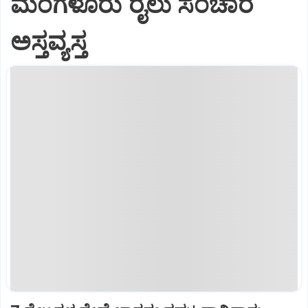
ಮಂಗಳೂರು ರೈಲು ಸಂಚಾರ
ಅಸ್ತವ್ಯಸ್ತ