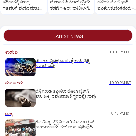
ಪರಿಹಾರಕ್ಕೆ ಕೇಂದ್ರ
ಜೋಡಣೆ:ಡಿಪಿಆರ್‌ ಪ್ರಕ್ರಿಯೆ
ಹಳಿಯ ಮೇಲೆ ಭಾರಿ
ಸಚಿವರಿಗೆ ಮನವಿ ಮಾಡಿದ
ತಡೆಗೆ ಸಿ.ಆರ್. ಪಾಟೀಲ್‌ಗೆ
ಭೂಕುಸಿತ,ಬೆಂಗಳೂರು–
ಸಂಸದ ಕಾಗೇರಿ!
ಕಾಗೇರಿ ಮನವಿ
ಮಂಗಳೂರು ರೈಲು ಸಂಚ
ಅಸ್ತವ್ಯಸ್ತ
LATEST NEWS
ಉಡುಪಿ
10:08 PM IST
Shirva: ದ್ವಿಚಕ್ರ ವಾಹನಕ್ಕೆ ಕಾರು ಢಿಕ್ಕಿ;
ಸವಾರ ಸಾವು
ತುಮಕೂರು
10:00 PM IST
ರಸ್ತೆ ಗುಂಡಿ ತಪ್ಪಿಸಲು ಹೋಗಿ ಬೈಕ್‌ಗೆ
ಲಾರಿ ಡಿಕ್ಕಿ, ನವವಿವಾಹಿತೆ ಸ್ಥಳದಲ್ಲೇ ಸಾವು
ರಾಜ್ಯ
9:49 PM IST
ಶಿವಮೊಗ್ಗ : ಕೈಕೈ ಮಿಲಾಯಿಸಿದ ಕಾಂಗ್ರೆಸ್
ಕಾರ್ಯಕರ್ತರು, ಕುರ್ಚಿಗಳು ಪುಡಿಪುಡಿ