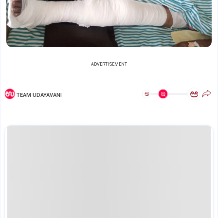
ADVERTISEMENT
ಅ
ಅ
TEAM UDAYAVANI