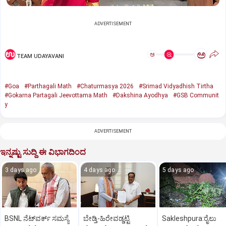
ADVERTISEMENT
ಅ
ಅ
TEAM UDAYAVANI
#Goa
#Parthagali Math
#Chaturmasya 2026
#Srimad Vidyadhish Tirtha
#Gokarna Partagali Jeevottama Math
#Dakshina Ayodhya
#GSB Communit
y
ADVERTISEMENT
ಇನ್ನಷ್ಟು ಸುದ್ದಿ ಈ ವಿಭಾಗದಿಂದ
3 days ago
4 days ago
5 days ago
BSNL ನೆಟ್‌ವರ್ಕ್ ಸಮಸ್ಯೆ
ಬೇಡ್ತಿ-ಹಿರೇವಡ್ಡಟ್ಟಿ
Sakleshpura:ರೈಲು