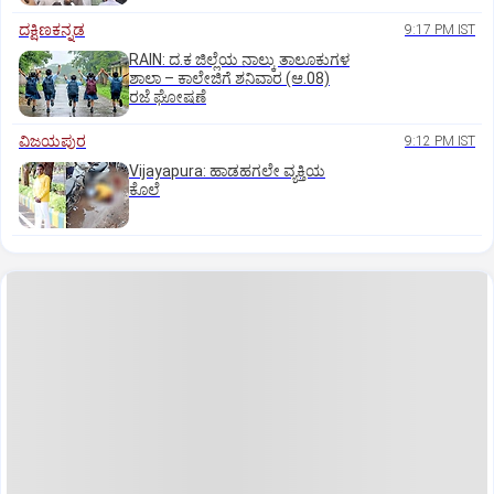
ದಕ್ಷಿಣಕನ್ನಡ
9:17 PM IST
RAIN: ದ.ಕ ಜಿಲ್ಲೆಯ ನಾಲ್ಕು ತಾಲೂಕುಗಳ
ಶಾಲಾ – ಕಾಲೇಜಿಗೆ ಶನಿವಾರ (ಆ.08)
ರಜೆ ಘೋಷಣೆ
ವಿಜಯಪುರ
9:12 PM IST
Vijayapura: ಹಾಡಹಗಲೇ ವ್ಯಕ್ತಿಯ
ಕೊಲೆ