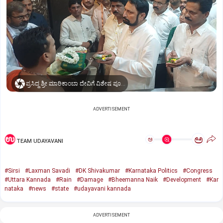
ಪ್ರಸಿದ್ಧ ಶ್ರೀ ಮಾರಿಕಾಂಬಾ ದೇವಿಗೆ ವಿಶೇಷ ಪೂಜೆ ಸಲ್ಲಿಸಿದ ಶಾಸಕ ಲಕ್ಷ್ಮಣ ಸವದಿ
ADVERTISEMENT
ಅ
ಅ
TEAM UDAYAVANI
#Sirsi
#Laxman Savadi
#DK Shivakumar
#Karnataka Politics
#Congress
#Uttara Kannada
#Rain
#Damage
#Bheemanna Naik
#Development
#Kar
nataka
#news
#state
#udayavani kannada
ADVERTISEMENT