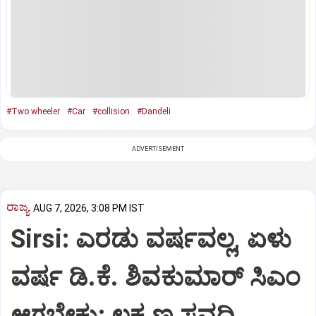
#Two wheeler
#Car
#collision
#Dandeli
ADVERTISEMENT
ರಾಜ್ಯ
AUG 7, 2026, 3:08 PM IST
Sirsi: ಎರಡು ವರ್ಷವಲ್ಲ, ಏಳು
ವರ್ಷ ಡಿ.ಕೆ. ಶಿವಕುಮಾರ್ ಸಿಎಂ
ಆಗಬೇಕು: ಲಕ್ಷ್ಮಣ ಸವದಿ