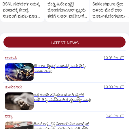
BSNL ನೆಟ್‌ವರ್ಕ್ ಸಮಸ್ಯೆ
ಬೇಡ್ತಿ-ಹಿರೇವಡ್ಡಟ್ಟಿ
Sakleshpura:ರೈಲು
ಪರಿಹಾರಕ್ಕೆ ಕೇಂದ್ರ
ಜೋಡಣೆ:ಡಿಪಿಆರ್‌ ಪ್ರಕ್ರಿಯೆ
ಹಳಿಯ ಮೇಲೆ ಭಾರಿ
ಸಚಿವರಿಗೆ ಮನವಿ ಮಾಡಿದ
ತಡೆಗೆ ಸಿ.ಆರ್. ಪಾಟೀಲ್‌ಗೆ
ಭೂಕುಸಿತ,ಬೆಂಗಳೂರು–
ಸಂಸದ ಕಾಗೇರಿ!
ಕಾಗೇರಿ ಮನವಿ
ಮಂಗಳೂರು ರೈಲು ಸಂಚ
ಅಸ್ತವ್ಯಸ್ತ
LATEST NEWS
ಉಡುಪಿ
10:08 PM IST
Shirva: ದ್ವಿಚಕ್ರ ವಾಹನಕ್ಕೆ ಕಾರು ಢಿಕ್ಕಿ;
ಸವಾರ ಸಾವು
ತುಮಕೂರು
10:00 PM IST
ರಸ್ತೆ ಗುಂಡಿ ತಪ್ಪಿಸಲು ಹೋಗಿ ಬೈಕ್‌ಗೆ
ಲಾರಿ ಡಿಕ್ಕಿ, ನವವಿವಾಹಿತೆ ಸ್ಥಳದಲ್ಲೇ ಸಾವು
ರಾಜ್ಯ
9:49 PM IST
ಶಿವಮೊಗ್ಗ : ಕೈಕೈ ಮಿಲಾಯಿಸಿದ ಕಾಂಗ್ರೆಸ್
ಕಾರ್ಯಕರ್ತರು, ಕುರ್ಚಿಗಳು ಪುಡಿಪುಡಿ