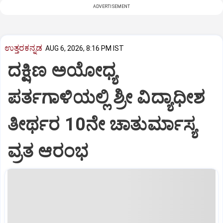
ADVERTISEMENT
ಉತ್ತರಕನ್ನಡ
AUG 6, 2026, 8:16 PM IST
ದಕ್ಷಿಣ ಅಯೋಧ್ಯ
ಪರ್ತಗಾಳಿಯಲ್ಲಿ ಶ್ರೀ ವಿದ್ಯಾಧೀಶ
ತೀರ್ಥರ 10ನೇ ಚಾತುರ್ಮಾಸ್ಯ
ವ್ರತ ಆರಂಭ