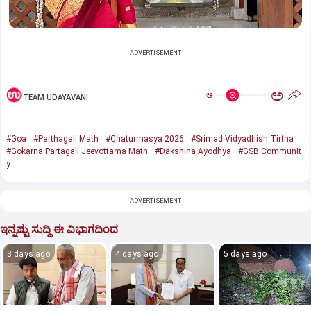
ADVERTISEMENT
ಅ
ಅ
TEAM UDAYAVANI
#Goa
#Parthagali Math
#Chaturmasya 2026
#Srimad Vidyadhish Tirtha
#Gokarna Partagali Jeevottama Math
#Dakshina Ayodhya
#GSB Communit
y
ADVERTISEMENT
ಇನ್ನಷ್ಟು ಸುದ್ದಿ ಈ ವಿಭಾಗದಿಂದ
3 days ago
4 days ago
5 days ago