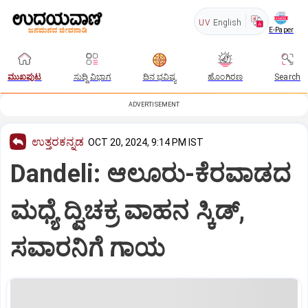
UV
English
E-Paper
ಮುಖಪುಟ
ಸುದ್ದಿ ವಿಭಾಗ
ದಿನ ಭವಿಷ್ಯ
ಹೊಂಗಿರಣ
Search
ADVERTISEMENT
ಉತ್ತರಕನ್ನಡ
OCT 20, 2024, 9:14 PM IST
Dandeli: ಆಲೂರು-ಕೆರವಾಡದ
ಮಧ್ಯೆ ದ್ವಿಚಕ್ರ ವಾಹನ ಸ್ಕಿಡ್,
ಸವಾರನಿಗೆ ಗಾಯ