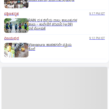
ದಕ್ಷಿಣಕನ್ನಡ
9:17 PM IST
RAIN: ದ.ಕ ಜಿಲ್ಲೆಯ ನಾಲ್ಕು ತಾಲೂಕುಗಳ
ಶಾಲಾ – ಕಾಲೇಜಿಗೆ ಶನಿವಾರ (ಆ.08)
ರಜೆ ಘೋಷಣೆ
ವಿಜಯಪುರ
9:12 PM IST
Vijayapura: ಹಾಡಹಗಲೇ ವ್ಯಕ್ತಿಯ
ಕೊಲೆ