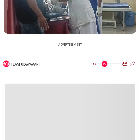
ADVERTISEMENT
ಅ
ಅ
TEAM UDAYAVANI