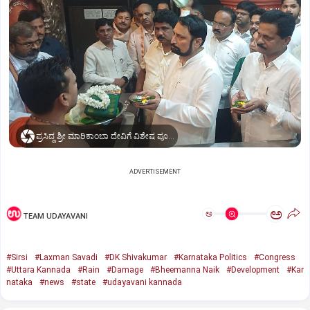
ಪ್ರಸಿದ್ಧ ಶ್ರೀ ಮಾರಿಕಾಂಬಾ ದೇವಿಗೆ ವಿಶೇಷ ಪೂಜೆ ಸಲ್ಲಿಸಿದ ಶಾಸಕ ಲಕ್ಷ್ಮಣ ಸವದಿ
ADVERTISEMENT
ಅ
ಅ
TEAM UDAYAVANI
#Sirsi
#Laxman Savadi
#DK Shivakumar
#Karnataka Politics
#Congress
#Uttara Kannada
#Rain
#Damage
#Bheemanna Naik
#Development
#Kar
nataka
#news
#state
#udayavani kannada