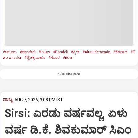
#ಆಲೂರು
#ದಾಂಡೇಲಿ
#Injury
#Dandeli
#ಸ್ಕಿಡ್‌
#Aluru Keravada
#ಕೆರವಾಡ
#T
wo wheeler
#ದ್ವಿಚಕ್ರ ವಾಹನ
#ಸವಾರ
#rider
ADVERTISEMENT
ರಾಜ್ಯ
AUG 7, 2026, 3:08 PM IST
Sirsi: ಎರಡು ವರ್ಷವಲ್ಲ, ಏಳು
ವರ್ಷ ಡಿ.ಕೆ. ಶಿವಕುಮಾರ್ ಸಿಎಂ