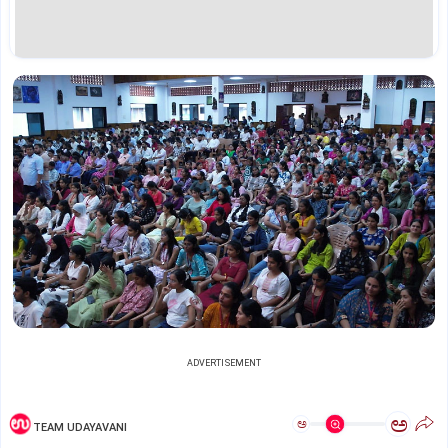
ADVERTISEMENT
ಅ
ಅ
TEAM UDAYAVANI