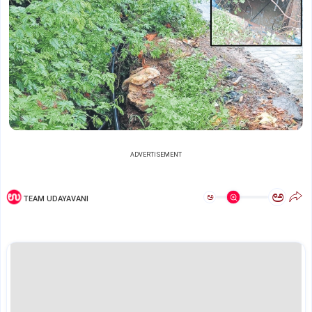
ADVERTISEMENT
ಅ
ಅ
TEAM UDAYAVANI