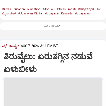
#Alvas Education Foundation
#Job Fair
#Alvas Pragati
#ಆಳ್ವಾಸ್‌ ಪ್ರಗತಿ
#ಉ
ದ್ಯೋಗ ಮೇಳ
#Udayavani Digital
#Udayavani Kannada
#Udayavani
ADVERTISEMENT
ದಕ್ಷಿಣಕನ್ನಡ
AUG 7, 2026, 3:11 PM IST
ತಿರುವೈಲು: ಏರುತಗ್ಗಿನ ನಡುವೆ
ಏಳುಬೀಳು