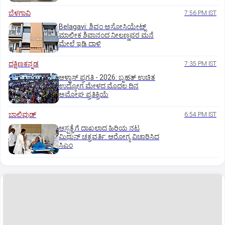
ಬೆಳಗಾವಿ
7:56 PM IST
Belagavi: ಶಿವಂ ಅಸೋಸಿಯೇಟ್ಸ್
ಮಾಲೀಕ ಶಿವಾನಂದ ನೀಲಣ್ಣವರ ಮನೆ
ಮೇಲೆ ಇಡಿ‌ ದಾಳಿ
ದಕ್ಷಿಣಕನ್ನಡ
7:35 PM IST
ಆಳ್ವಾಸ್‌ ಪ್ರಗತಿ - 2026: ಬೃಹತ್ ಉಚಿತ
ಉದ್ಯೋಗ ಮೇಳದ ಮೊದಲ ದಿನ
ಅಮೋಘ ಪ್ರತಿಕ್ರಿಯೆ
ಬಾಲಿವುಡ್‌
6:54 PM IST
ಆಸ್ಪತ್ರೆಗೆ ದಾಖಲಾದ ಹಿರಿಯ ನಟ
ಮಿಥುನ್ ಚಕ್ರವರ್ತಿ: ಆರೋಗ್ಯ ವಿಚಾರಿಸಿದ
ಸಿಎಂ