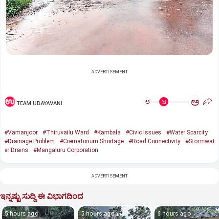
ADVERTISEMENT
ಅ
ಅ
TEAM UDAYAVANI
#Vamanjoor
#Thiruvailu Ward
#Kambala
#Civic Issues
#Water Scarcity
#Drainage Problem
#Crematorium Shortage
#Road Connectivity
#Stormwat
er Drains
#Mangaluru Corporation
ADVERTISEMENT
ಇನ್ನಷ್ಟು ಸುದ್ದಿ ಈ ವಿಭಾಗದಿಂದ
5 hours ago
5 hours ago
6 hours ago