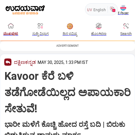
UV
English
E-Paper
ಮುಖಪುಟ
ಸುದ್ದಿ ವಿಭಾಗ
ದಿನ ಭವಿಷ್ಯ
ಹೊಂಗಿರಣ
Search
ADVERTISEMENT
ದಕ್ಷಿಣಕನ್ನಡ
MAY 30, 2025, 1:33 PM IST
Kavoor ಕೆರೆ ಬಳಿ
ತಡೆಗೋಡೆಯಿಲ್ಲದ ಅಪಾಯಕಾರಿ
ಸೇತುವೆ!
ಭಾರೀ ಮಳೆಗೆ ಕೊಚ್ಚಿ ಹೋದ ರಸ್ತೆ ಬದಿ | ಬಿರುಕು