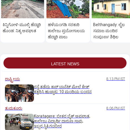
ಕಿನ್ನಿಗೋಳಿ-ಮೂಲ್ಕಿ ಹೆದ್ದಾರಿ
ಹಳೆಯಂಗಡಿ ಸರಕಾರಿ
Belthangady: ಲೈಲ
ಹೊಂಡ: ನಿತ್ಯ ಅಪಘಾತ
ಕಾಲೇಜು ಪ್ರಯೋಗಾಲಯ
ಸಮಾಜ ಮಂದಿರ
ಹೆದ್ದಾರಿ ಪಾಲು
ಸಂಪೂರ್ಣ ಶಿಥಿಲ
LATEST NEWS
ರಾಷ್ಟ್ರೀಯ
8:13 PM IST
ರಸ್ತೆ ತಡೆದು ಕಾರ್ ಬಾನೆಟ್ ಮೇಲೆ ಕೇಕ್
ಕತ್ತರಿಸಿ ಹುಚ್ಚಾಟ: 10 ಮಂದಿಯ ಬಂಧನ
ತುಮಕೂರು
8:06 PM IST
Koratagere: ಭೀಕರ ಬೈಕ್ ಅಪಘಾತ,
ಕಾಲೇಜು ವಿದ್ಯಾರ್ಥಿ ದಾರುಣ ಸಾವು,
ಇಬ್ಬರ ಸ್ಥಿತಿ ಗಂಭೀರ