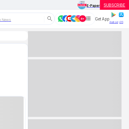
SUBSCRIBE
E-Paper
Get App
h News
Android
iOS