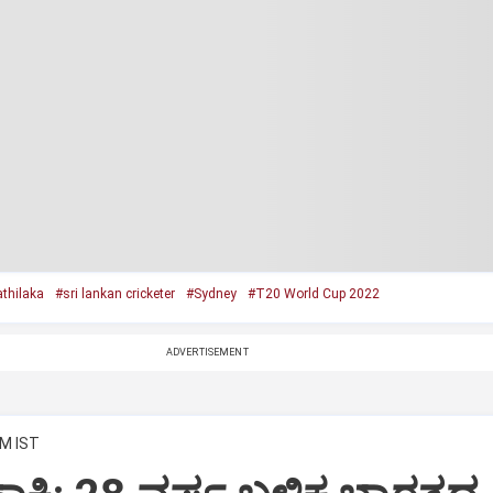
thilaka
#sri lankan cricketer
#Sydney
#T20 World Cup 2022
ADVERTISEMENT
AM IST