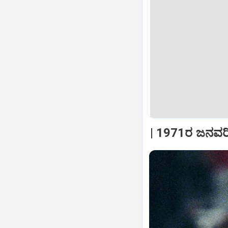
| 1971ರ ಜನವರಿ 