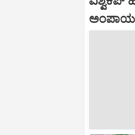
ವಿಶ್ವಕಪ್
ಅಂಪಾಯರ್‌