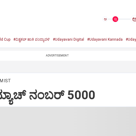
ಅ
ld Cup
#ವಿಶ್ವಕಪ್‌ ಹಾಕಿ ಪಂದ್ಯಾವಳಿ
#Udayavani Digital
#Udayavani Kannada
#Uday
ADVERTISEMENT
AM IST
್ಯಾಚ್‌ ನಂಬರ್‌ 5000