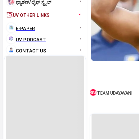
ಫ್ಯಾಶನ್/ಲೈಫ್‌ ಸ್ಟೈಲ್
UV OTHER LINKS
E-PAPER
UV PODCAST
CONTACT US
TEAM UDAYAVANI