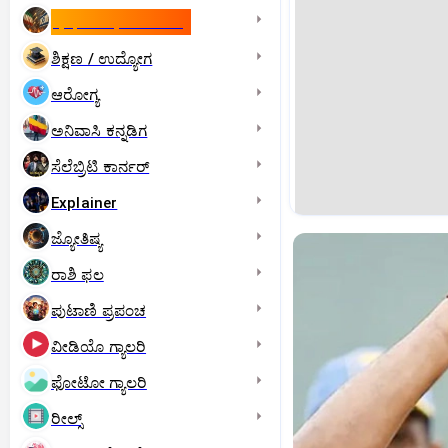
ಇಸ್ರೇಲ್- ಇರಾನ್‌ ಯುದ್ಧ
ಶಿಕ್ಷಣ / ಉದ್ಯೋಗ
ಆರೋಗ್ಯ
ಅನಿವಾಸಿ ಕನ್ನಡಿಗ
ಸೆಲೆಬ್ರಿಟಿ ಕಾರ್ನರ್‌
Explainer
ಜ್ಯೋತಿಷ್ಯ
ರಾಶಿ ಫಲ
ಪುಟಾಣಿ ಪ್ರಪಂಚ
ವೀಡಿಯೊ ಗ್ಯಾಲರಿ
ಫೋಟೋ ಗ್ಯಾಲರಿ
ರೀಲ್ಸ್