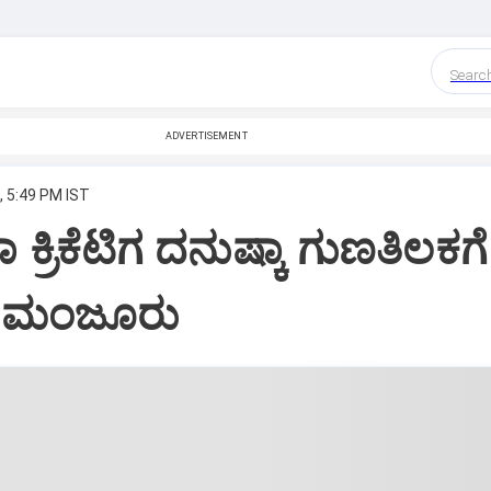
Searc
ADVERTISEMENT
, 5:49 PM IST
ಕಾ ಕ್ರಿಕೆಟಿಗ ದನುಷ್ಕಾ ಗುಣತಿಲಕಗೆ
 ಮಂಜೂರು