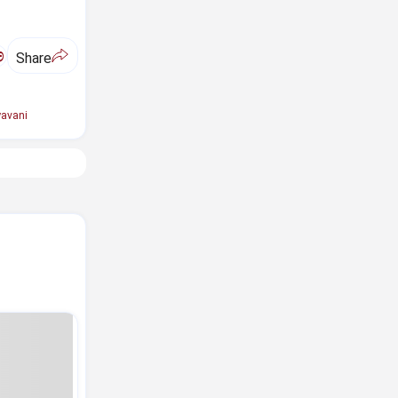
ಅ
Share
avani