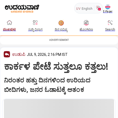
UV
English
E-Paper
ಮುಖಪುಟ
ಸುದ್ದಿ ವಿಭಾಗ
ದಿನ ಭವಿಷ್ಯ
ಹೊಂಗಿರಣ
Search
ADVERTISEMENT
ಉಡುಪಿ
JUL 9, 2026, 2:16 PM IST
ಕಾರ್ಕಳ ಪೇಟೆ ಸುತ್ತಲೂ ಕತ್ತಲು!
ನಿರಂತರ ಹತ್ತು ದಿನಗಳಿಂದ ಉರಿಯದ
ಬೀದಿಗಳು, ಜನರ ಓಡಾಟಕ್ಕೆ ಆತಂಕ