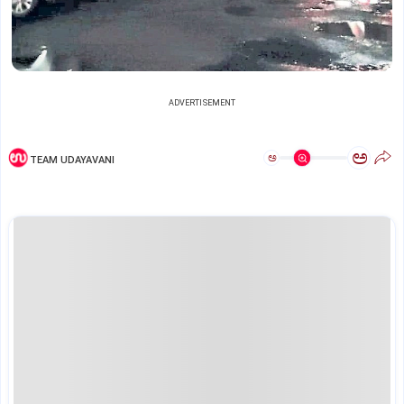
ADVERTISEMENT
ಅ
ಅ
TEAM UDAYAVANI