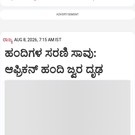
ADVERTISEMENT
ರಾಜ್ಯ
AUG 8, 2026, 7:15 AM IST
ಹಂದಿಗಳ ಸರಣಿ ಸಾವು:
ಆಫ್ರಿಕನ್‌ ಹಂದಿ ಜ್ವರ ದೃಢ