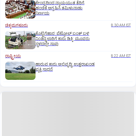
ಕೇಂದ್ರದಿಂದ ನ್ಯಾಯಯುತ ತೆರಿಗೆ
ಹಂಚಿಕೆ ಆಗ್ರಹಿಸಿ ತಮಿಳುನಾಡು
ನಿರ್ಣಯ
ಚಿಕ್ಕಮಗಳೂರು
8:30 AM IST
ಕೊಟ್ಟಿಗೆಹಾರ: ಪೆಟ್ರೋಲ್ ಬಂಕ್ ಬಳಿ
ನಿಂತಿದ್ದ ಲಾರಿಗೆ ಕಾರು ಡಿಕ್ಕಿ: ಮೂವರು
ಸ್ಥಳದಲ್ಲೇ ಸಾವು
ರಾಷ್ಟ್ರೀಯ
8:22 AM IST
ಹಾರುವ ಕಾರು ಅಭಿವೃದ್ಧಿ: ಉತ್ತರಾಖಂಡ
ವ್ಯಕ್ತಿ ಸಾಧನೆ