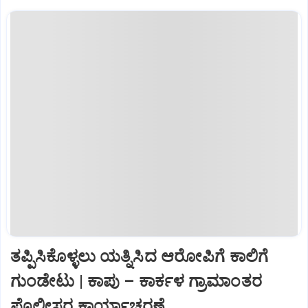
ತಪ್ಪಿಸಿಕೊಳ್ಳಲು ಯತ್ನಿಸಿದ ಆರೋಪಿಗೆ ಕಾಲಿಗೆ
ಗುಂಡೇಟು | ಕಾಪು – ಕಾರ್ಕಳ ಗ್ರಾಮಾಂತರ
ಪೊಲೀಸರ ಕಾರ್ಯಾಚರಣೆ