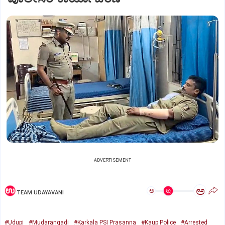
ADVERTISEMENT
ಅ
ಅ
TEAM UDAYAVANI
#Udupi
#Mudarangadi
#Karkala PSI Prasanna
#Kaup Police
#Arrested