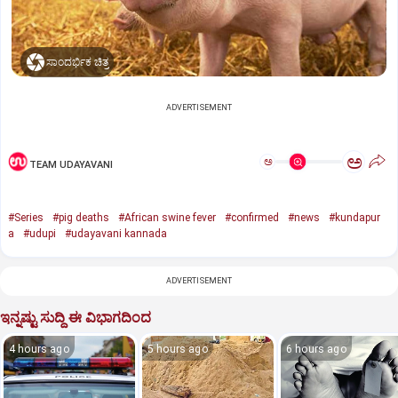
ಸಾಂದರ್ಭಿಕ ಚಿತ್ರ
ADVERTISEMENT
ಅ
ಅ
TEAM UDAYAVANI
#Series
#pig deaths
#African swine fever
#confirmed
#news
#kundapur
a
#udupi
#udayavani kannada
ADVERTISEMENT
ಇನ್ನಷ್ಟು ಸುದ್ದಿ ಈ ವಿಭಾಗದಿಂದ
4 hours ago
5 hours ago
6 hours ago