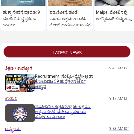
ಹುಕ್ಕಾ ಸೇವನೆ ಪ್ರಕರಣ: 9
ಪಡುತೋನ್ಸೆ ಹೂಡೆ:
Malpe: ಬೋಟಿನಲ್ಲಿ
ಮಂದಿ ವಿರುದ್ಧ ಪ್ರಕರಣ
ಮರಳು ಅಕ್ರಮ ಸಾಗಾಟ,
ಆಕಸ್ಮಿಕವಾಗಿ ಬಿದ್ದು ಸಾವು
ದಾಖಲು
ದೋಣಿ ಹಾಗೂ ಮರಳು ವಶ
LATEST NEWS
ಶಿಕ್ಷಣ / ಉದ್ಯೋಗ
9:45 AM IST
Recruitment: ಸೆಂಟ್ರಲ್‌ ರೈಲ್ವೇ-ಕ್ರೀಡಾ
ಕೋಟಾದಡಿ 59 ಹುದ್ದೆಗಳಿಗೆ ಅರ್ಜಿ
ಆಹ್ವಾನ
ಉಡುಪಿ
9:17 AM IST
ಸಂಜೀವಿನಿ ಒಕ್ಕೂಟಗಳಲ್ಲಿ 56 ಲಕ್ಷ ರೂ.
ಅಕ್ರಮ ಬಳಕೆ: ಮಹಿಳಾ ಸ್ವಸಹಾಯ
ಸಂಘಗಳು ಕಂಗಾಲು
ರಾಷ್ಟ್ರೀಯ
8:38 AM IST