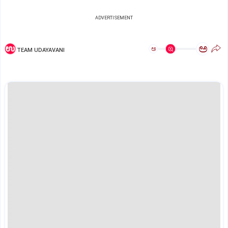
ADVERTISEMENT
ಅ
ಅ
TEAM UDAYAVANI