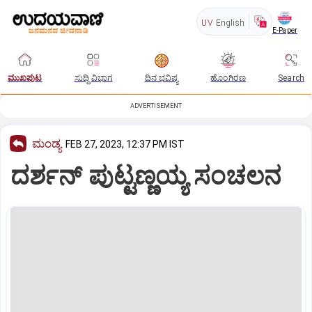
UV
English
E-Paper
ಮುಖಪುಟ
ಸುದ್ದಿ ವಿಭಾಗ
ದಿನ ಭವಿಷ್ಯ
ಹೊಂಗಿರಣ
Search
ADVERTISEMENT
ಮಂಡ್ಯ
FEB 27, 2023, 12:37 PM IST
ದರ್ಶನ್‌ ಪುಟ್ಟಣ್ಣಯ್ಯ ಸಂಚಲನ