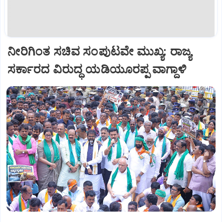
ನೀರಿಗಿಂತ ಸಚಿವ ಸಂಪುಟವೇ ಮುಖ್ಯ: ರಾಜ್ಯ
ಸರ್ಕಾರದ ವಿರುದ್ಧ ಯಡಿಯೂರಪ್ಪ ವಾಗ್ದಾಳಿ