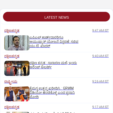
LATEST NEWS
ದಕ್ಷಿಣಕನ್ನಡ
9:47 AM IST
ಎಪಿಎಲ್‌ ಕಾರ್ಡ್‌ದಾರರಿಗೂ
ಆಯುಷ್ಮಾನ್‌ ಯೋಜನೆ ವಿಸ್ತರಣೆ: ಸಚಿವ
ಯು.ಟಿ. ಖಾದರ್
ದಕ್ಷಿಣಕನ್ನಡ
9:40 AM IST
ದಕ್ಷಿಣ ಕನ್ನಡ : ಸಾಧಾರಣ ಮಳೆ; ಇಂದು
ಆರೆಂಜ್‌ ಅಲರ್ಟ್
ರಾಷ್ಟ್ರೀಯ
9:26 AM IST
ಕೈಮಗ್ಗ ಉತ್ಪನ್ನ ಖರೀದಿಸಿ..: GRWM
ವಿಡಿಯೋ ಹಂಚಿಕೊಳ್ಳಿ ಎಂದ ಪ್ರಧಾನಿ
ಮೋದಿ
ದಕ್ಷಿಣಕನ್ನಡ
9:17 AM IST