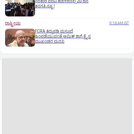
ಸರಕಾರಿ ಪದವಿ ಕಾಲೇಜಿನಲ್ಲಿ 20 ದಿನ
ತರಗತಿ ನಷ್ಟ !
ರಾಷ್ಟ್ರೀಯ
9:16 AM IST
FCRA ತಿದ್ದುಪಡಿ ಮಸೂದೆ
ಹಿಂಪಡೆಯುವಂತೆ ಅಮಿತ್‌ ಶಾಗೆ ಕ್ರೈಸ್ತ
ಮುಖಂಡರ ಮನವಿ