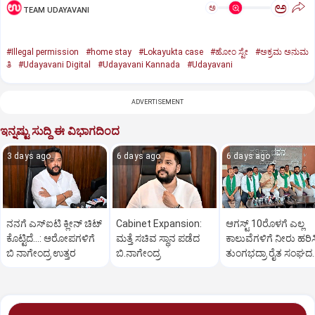
ಅ
ಅ
TEAM UDAYAVANI
#Illegal permission
#home stay
#Lokayukta case
#ಹೋಂ ಸ್ಟೇ
#ಅಕ್ರಮ ಅನುಮ
ತಿ
#Udayavani Digital
#Udayavani Kannada
#Udayavani
ADVERTISEMENT
ಇನ್ನಷ್ಟು ಸುದ್ದಿ ಈ ವಿಭಾಗದಿಂದ
3 days ago
6 days ago
6 days ago
ನನಗೆ ಎಸ್ಐಟಿ ಕ್ಲೀನ್ ಚಿಟ್
Cabinet Expansion:
ಆಗಸ್ಟ್‌ 10ರೊಳಗೆ ಎಲ್ಲ
ಕೊಟ್ಟಿದೆ…: ಆರೋಪಗಳಿಗೆ
ಮತ್ತೆ ಸಚಿವ ಸ್ಥಾನ ಪಡೆದ
ಕಾಲುವೆಗಳಿಗೆ ನೀರು ಹರಿಸ
ಬಿ ನಾಗೇಂದ್ರ ಉತ್ತರ
ಬಿ.ನಾಗೇಂದ್ರ
ತುಂಗಭದ್ರಾ ರೈತ ಸಂಘದ
ಆಗ್ರಹ