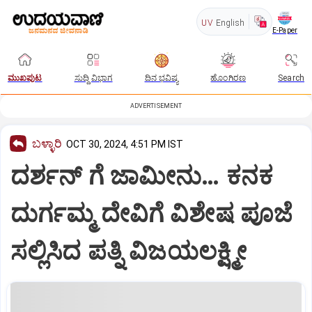
UV
English
E-Paper
ಮುಖಪುಟ
ಸುದ್ದಿ ವಿಭಾಗ
ದಿನ ಭವಿಷ್ಯ
ಹೊಂಗಿರಣ
Search
ADVERTISEMENT
ಬಳ್ಳಾರಿ
OCT 30, 2024, 4:51 PM IST
ದರ್ಶನ್ ಗೆ ಜಾಮೀನು… ಕನಕ
ದುರ್ಗಮ್ಮ ದೇವಿಗೆ ವಿಶೇಷ ಪೂಜೆ
ಸಲ್ಲಿಸಿದ ಪತ್ನಿ ವಿಜಯಲಕ್ಷ್ಮೀ