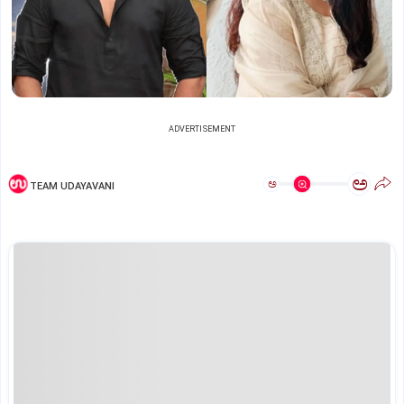
ADVERTISEMENT
ಅ
ಅ
TEAM UDAYAVANI