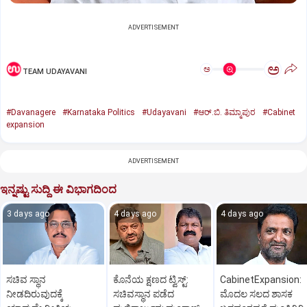
ADVERTISEMENT
ಅ
ಅ
TEAM UDAYAVANI
#Davanagere
#Karnataka Politics
#Udayavani
#ಆರ್.ಬಿ. ತಿಮ್ಮಾಪುರ
#Cabinet
expansion
ADVERTISEMENT
ಇನ್ನಷ್ಟು ಸುದ್ದಿ ಈ ವಿಭಾಗದಿಂದ
3 days ago
4 days ago
4 days ago
ಸಚಿವ ಸ್ಥಾನ
ಕೊನೆಯ ಕ್ಷಣದ ಟ್ವಿಸ್ಟ್:
CabinetExpansion:
ನೀಡದಿರುವುದಕ್ಕೆ
ಸಚಿವಸ್ಥಾನ ಪಡೆದ
ಮೊದಲ ಸಲದ ಶಾಸಕ