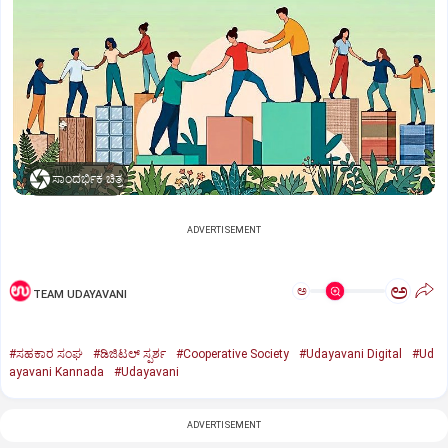
ಸಾಂದರ್ಭಿಕ ಚಿತ್ರ
ADVERTISEMENT
ಅ
ಅ
TEAM UDAYAVANI
#ಸಹಕಾರ ಸಂಘ
#ಡಿಜಿಟಲ್‌ ಸ್ಪರ್ಶ
#Cooperative Society
#Udayavani Digital
#Ud
ayavani Kannada
#Udayavani
ADVERTISEMENT