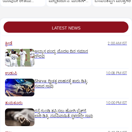
ಯಾವುದೇ ರೀತಿಯ
ಮಲ್ಲಿಕಾರ್ಜುನ: ಮಂಕಾಳ್‌
ಬಸವಂತಪ್ಪಗೆ ಮಂತ್ರಿಗಿರಿ
ಬೇಸರವಿಲ್ಲ: ಹೊನ್ನಾಳಿ
ವೈದ್ಯಗೆ ತಪ್ಪಿದ ಸ್ಥಾನ?
ಶಾಸಕ ಶಾಂತನಗೌಡ
LATEST NEWS
ಕ್ರೀಡೆ
2:00 AM IST
ಅಭ್ಯಾಸ ಪಂದ್ಯ: ಮೊದಲ ದಿನ ಸಮಾನ
ಗೌರವ
ಉಡುಪಿ
10:08 PM IST
Shirva: ದ್ವಿಚಕ್ರ ವಾಹನಕ್ಕೆ ಕಾರು ಢಿಕ್ಕಿ;
ಸವಾರ ಸಾವು
ತುಮಕೂರು
10:00 PM IST
ರಸ್ತೆ ಗುಂಡಿ ತಪ್ಪಿಸಲು ಹೋಗಿ ಬೈಕ್‌ಗೆ
ಲಾರಿ ಡಿಕ್ಕಿ, ನವವಿವಾಹಿತೆ ಸ್ಥಳದಲ್ಲೇ ಸಾವು