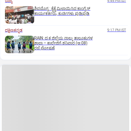
ರಾಜ್ಯ
9:49 PM IST
ಶಿವಮೊಗ್ಗ : ಕೈಕೈ ಮಿಲಾಯಿಸಿದ ಕಾಂಗ್ರೆಸ್
ಕಾರ್ಯಕರ್ತರು, ಕುರ್ಚಿಗಳು ಪುಡಿಪುಡಿ
ದಕ್ಷಿಣಕನ್ನಡ
9:17 PM IST
RAIN: ದ.ಕ ಜಿಲ್ಲೆಯ ನಾಲ್ಕು ತಾಲೂಕುಗಳ
ಶಾಲಾ – ಕಾಲೇಜಿಗೆ ಶನಿವಾರ (ಆ.08)
ರಜೆ ಘೋಷಣೆ