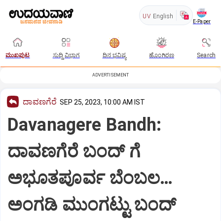
UV
English
E-Paper
ಮುಖಪುಟ
ಸುದ್ದಿ ವಿಭಾಗ
ದಿನ ಭವಿಷ್ಯ
ಹೊಂಗಿರಣ
Search
ADVERTISEMENT
ದಾವಣಗೆರೆ
SEP 25, 2023, 10:00 AM IST
Davanagere Bandh:
ದಾವಣಗೆರೆ ಬಂದ್ ಗೆ
ಅಭೂತಪೂರ್ವ ಬೆಂಬಲ…
ಅಂಗಡಿ ಮುಂಗಟ್ಟು ಬಂದ್